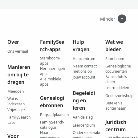
Minder
Over
FamilySea
Hulp
Wat we
rch-apps
vragen
bieden
Ons verhaal
Stamboom-
Helpcentrum
Stamboom
apps
Neem contact
Genealogische
Manieren
Herinneringen-
met ons op
documenten
om bij te
app
Familiefoto’s
Jouw account
Alle mobiele
dragen
delen
apps
Leermiddelen
Meedoen
Begeleidi
Onderzoekshulp
Genealogi
Wat is
ng en
Betekenis
indexeren
ebronnen
leren
achternaam
Vrijwilliger
Begraafplaatsen
FamilySearch
Aan de slag
Juridisch
FamilySearch-
Labs
Leercentrum
catalogus
centrum
Naar
Onderzoekswiki
Voor
voorouders
genealogie