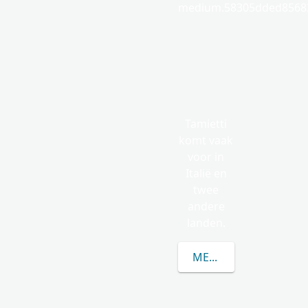
medium.58305dded85682
Tamietti
komt vaak
voor in
Italië en
twee
andere
landen.
MEER OVER TAMIETTI