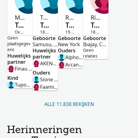
Mr. Tamiano
Tovia
Rose
Rita
Tamiano
Tamiano
Tamiano
Tamiano
Overleden
1899-Overleden
1908-Overleden
1861-Overleden
Man
Geboorte
Man
Geboorte
Man
Geboorte
Vrouw
Geen
plaatsgegev
Samusu, Samoa
New York
Ibajay, Capiz, Philippines
ens
Huwelijks
Ouders
Geen
Huwelijks
partner
relaties
Alphonso Tamiano
partner
AKENESE
Arcangela Tamiano
Finau Tapaita
Ouders
Kind
Sione Tamiano
Tupou Tamiano
Faamita Malamalaalii Apelu Seataomanu
ALLE 11.838 BEKIJKEN
Herinneringen