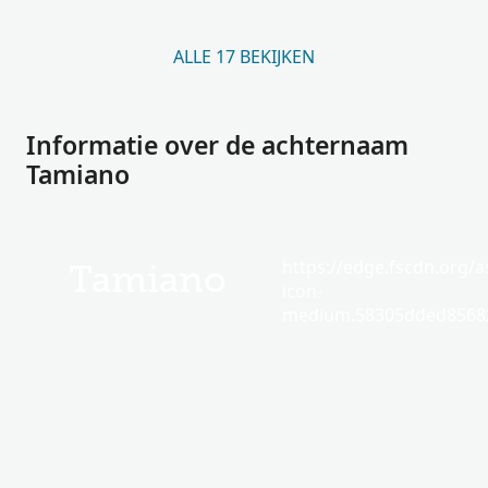
ALLE 17 BEKIJKEN
Informatie over de achternaam
Tamiano
https://edge.fscdn.org/as
Tamiano
icon-
medium.58305dded85682