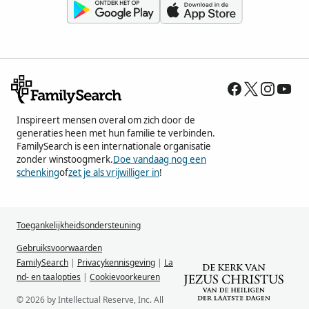
Inspireert mensen overal om zich door de
generaties heen met hun familie te verbinden.
FamilySearch is een internationale organisatie
zonder winstoogmerk.
Doe vandaag nog een
schenking
of
zet je als vrijwilliger in
!
Toegankelijkheidsondersteuning
Gebruiksvoorwaarden
FamilySearch
|
Privacykennisgeving
|
La
nd- en taalopties
|
Cookievoorkeuren
© 2026 by Intellectual Reserve, Inc. All