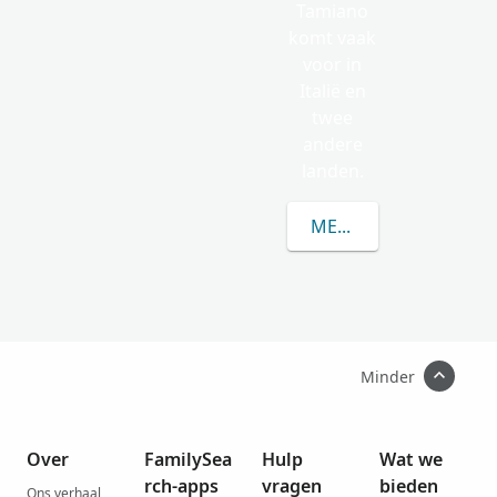
Tamiano
komt vaak
voor in
Italië en
twee
andere
landen.
MEER OVER TAMIANO
Minder
Over
FamilySea
Hulp
Wat we
rch-apps
vragen
bieden
Ons verhaal