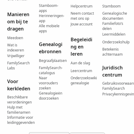
Stamboom-
Helpcentrum
Stamboom
apps
Neem contact
Genealogische
Manieren
Herinneringen-
met ons op
documenten
om bij te
app
Familiefoto’s
Jouw account
Alle mobiele
dragen
delen
apps
Leermiddelen
Meedoen
Begeleidi
Onderzoekshulp
Genealogi
Wat is
ng en
Betekenis
indexeren
ebronnen
leren
achternaam
Vrijwilliger
Begraafplaatsen
FamilySearch
Aan de slag
Juridisch
FamilySearch-
Labs
Leercentrum
catalogus
centrum
Naar
Onderzoekswiki
Voor
voorouders
genealogie
Gebruiksvoorwaar
kerkleden
zoeken
FamilySearch
Genealogieën
Privacykennisgevi
Beschikbare
doorzoeken
verordeningen
Hulp met
familienamen
Informatie voor
leidinggevenden