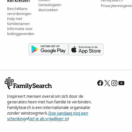
kerkleden
FamilySearch
Genealogieën
Privacykennisgevi
Beschikbare
doorzoeken
verordeningen
Hulp met
familienamen
Informatie voor
leidinggevenden
Inspireert mensen overal om zich door de
generaties heen met hun familie te verbinden.
FamilySearch is een internationale organisatie
zonder winstoogmerk.
Doe vandaag nog een
schenking
of
zet je als vrijwilliger in
!