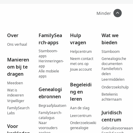
Minder
Over
FamilySea
Hulp
Wat we
rch-apps
vragen
bieden
Ons verhaal
Stamboom-
Helpcentrum
Stamboom
apps
Neem contact
Genealogische
Manieren
Herinneringen-
met ons op
documenten
om bij te
app
Familiefoto’s
Jouw account
Alle mobiele
dragen
delen
apps
Leermiddelen
Meedoen
Begeleidi
Onderzoekshulp
Genealogi
Wat is
ng en
Betekenis
indexeren
ebronnen
leren
achternaam
Vrijwilliger
Begraafplaatsen
FamilySearch
Aan de slag
Juridisch
FamilySearch-
Labs
Leercentrum
catalogus
centrum
Naar
Onderzoekswiki
Voor
voorouders
genealogie
Gebruiksvoorwaar
zoeken