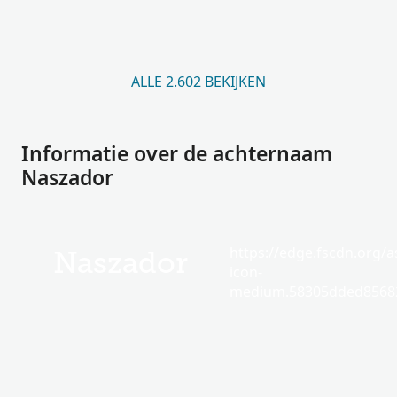
ALLE 2.602 BEKIJKEN
Informatie over de achternaam
Naszador
https://edge.fscdn.org/as
Naszador
icon-
medium.58305dded85682