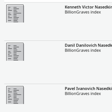
Meer
Kenneth Victor Nasedki
BillionGraves index
Meer
Danil Danilovich Nasedk
BillionGraves index
Meer
Pavel Ivanovich Nasedk
BillionGraves index