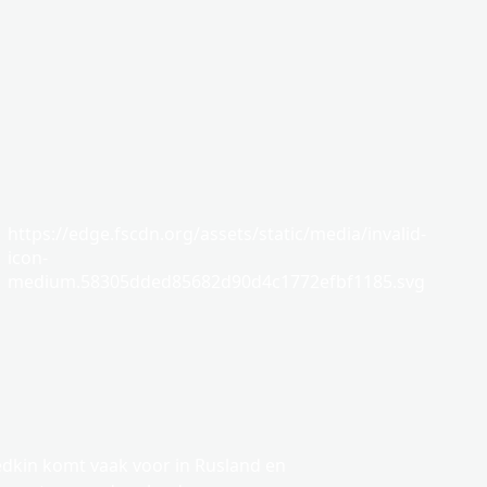
https://edge.fscdn.org/assets/static/media/invalid-
icon-
medium.58305dded85682d90d4c1772efbf1185.svg
dkin komt vaak voor in Rusland en