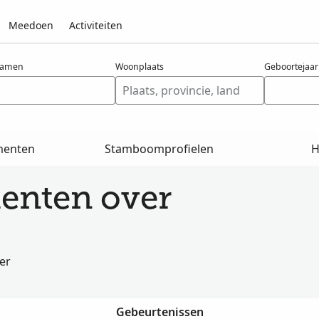
Meedoen
Activiteiten
namen
Woonplaats
Geboortejaar
menten
Stamboomprofielen
H
enten over
er
Gebeurtenissen