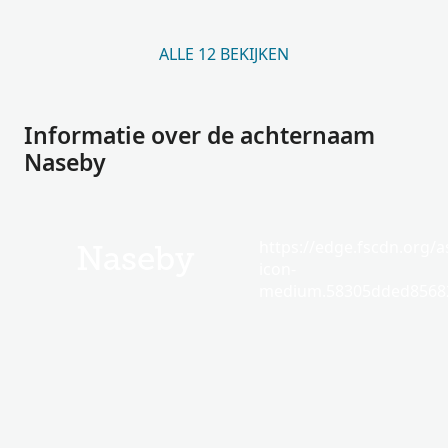
ALLE 12 BEKIJKEN
Informatie over de achternaam
Naseby
https://edge.fscdn.org/as
Naseby
icon-
medium.58305dded85682