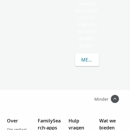
Naseby
komt vaak
voor in
Engeland
en twee
andere
landen.
MEER OVER NASEBY
Minder
Over
FamilySea
Hulp
Wat we
rch-apps
vragen
bieden
Ons verhaal