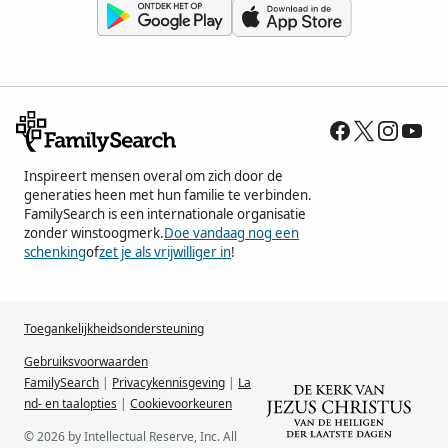
Inspireert mensen overal om zich door de
generaties heen met hun familie te verbinden.
FamilySearch is een internationale organisatie
zonder winstoogmerk.
Doe vandaag nog een
schenking
of
zet je als vrijwilliger in
!
Toegankelijkheidsondersteuning
Gebruiksvoorwaarden
FamilySearch
|
Privacykennisgeving
|
La
nd- en taalopties
|
Cookievoorkeuren
© 2026 by Intellectual Reserve, Inc. All