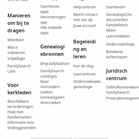
Stamboom-
Helpcentrum
Stamboom
apps
Neem contact
Genealogische
Manieren
Herinneringen-
met ons op
documenten
om bij te
app
Familiefoto’s
Jouw account
Alle mobiele
dragen
delen
apps
Leermiddelen
Meedoen
Begeleidi
Onderzoekshulp
Genealogi
Wat is
ng en
Betekenis
indexeren
ebronnen
leren
achternaam
Vrijwilliger
Begraafplaatsen
FamilySearch
Aan de slag
Juridisch
FamilySearch-
Labs
Leercentrum
catalogus
centrum
Naar
Onderzoekswiki
Voor
voorouders
genealogie
Gebruiksvoorwaar
kerkleden
zoeken
FamilySearch
Genealogieën
Privacykennisgevi
Beschikbare
doorzoeken
verordeningen
Hulp met
familienamen
Informatie voor
leidinggevenden