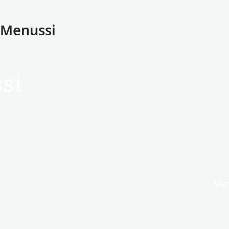
 Menussi
si
Men