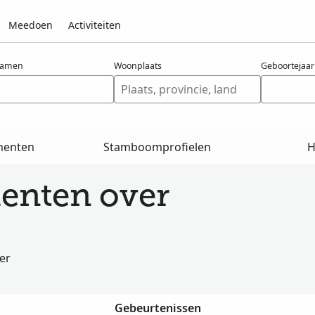
Meedoen
Activiteiten
namen
Woonplaats
Geboortejaar
menten
Stamboomprofielen
H
enten over
er
Gebeurtenissen