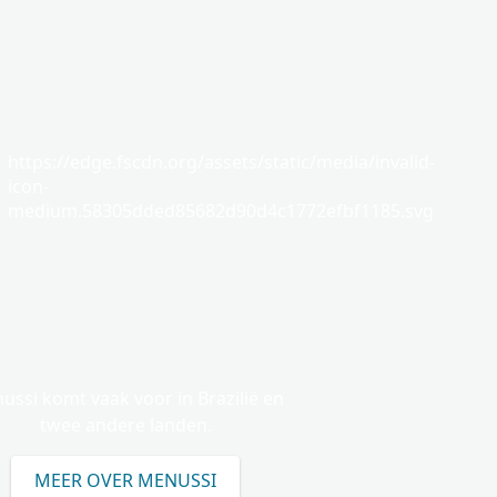
https://edge.fscdn.org/assets/static/media/invalid-
icon-
medium.58305dded85682d90d4c1772efbf1185.svg
ussi komt vaak voor in Brazilië en
twee andere landen.
MEER OVER MENUSSI