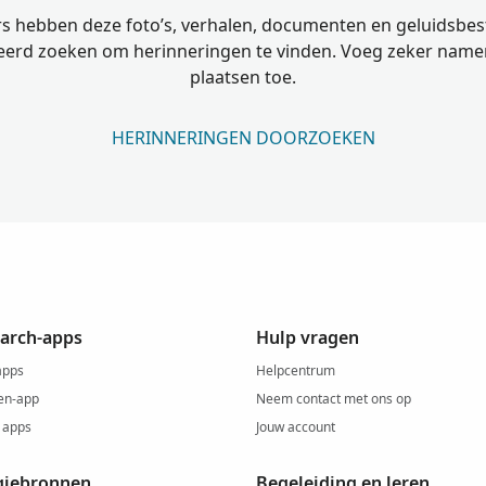
s hebben deze foto’s, verhalen, documenten en geluidsbe
erd zoeken om herinneringen te vinden. Voeg zeker name
plaatsen toe.
HERINNERINGEN DOORZOEKEN
arch-apps
Hulp vragen
apps
Helpcentrum
en-app
Neem contact met ons op
 apps
Jouw account
giebronnen
Begeleiding en leren