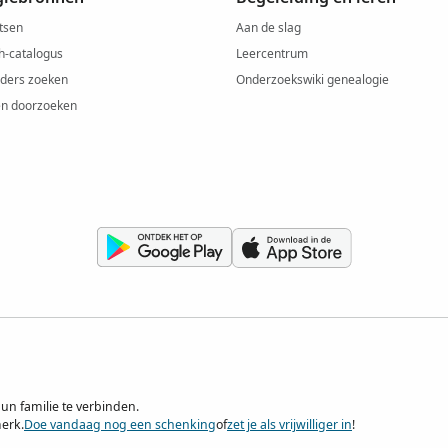
tsen
Aan de slag
h-catalogus
Leercentrum
ders zoeken
Onderzoekswiki genealogie
ën doorzoeken
un familie te verbinden.
merk.
Doe vandaag nog een schenking
of
zet je als vrijwilliger in
!