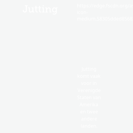
https://edge.fscdn.org/as
Jutting
icon-
medium.58305dded85682
Jutting
komt vaak
voor in
Verenigde
Staten van
Amerika
en twee
andere
landen.