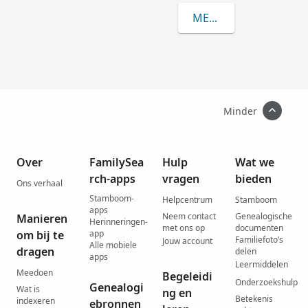
MEER OVER JUTTING
Minder
Over
FamilySea
Hulp
Wat we
rch-apps
vragen
bieden
Ons verhaal
Stamboom-
Helpcentrum
Stamboom
apps
Neem contact
Genealogische
Manieren
Herinneringen-
met ons op
documenten
om bij te
app
Familiefoto’s
Jouw account
Alle mobiele
dragen
delen
apps
Leermiddelen
Meedoen
Begeleidi
Onderzoekshulp
Genealogi
Wat is
ng en
Betekenis
indexeren
ebronnen