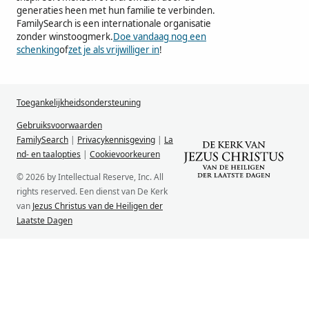
generaties heen met hun familie te verbinden.
FamilySearch is een internationale organisatie
zonder winstoogmerk.
Doe vandaag nog een
schenking
of
zet je als vrijwilliger in
!
Toegankelijkheidsondersteuning
Gebruiksvoorwaarden
FamilySearch
|
Privacykennisgeving
|
La
nd- en taalopties
|
Cookievoorkeuren
© 2026 by Intellectual Reserve, Inc. All
rights reserved. Een dienst van De Kerk
van
Jezus Christus van de Heiligen der
Laatste Dagen