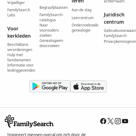
leren
achternaam
Vrijwilliger
Begraafplaatsen
FamilySearch
Aan de slag
Juridisch
FamilySearch-
Labs
Leercentrum
catalogus
centrum
Naar
Onderzoekswiki
Voor
voorouders
genealogie
Gebruiksvoorwaar
kerkleden
zoeken
FamilySearch
Genealogieën
Privacykennisgevi
Beschikbare
doorzoeken
verordeningen
Hulp met
familienamen
Informatie voor
leidinggevenden
Inspireert mensen overal om zich door de