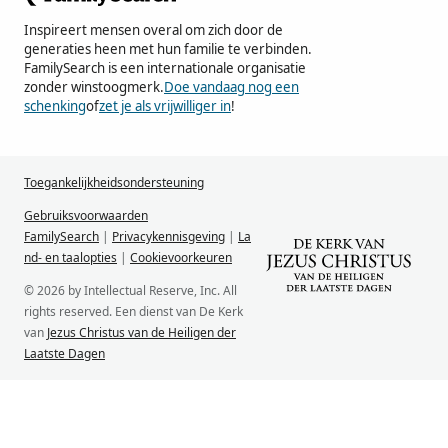
Inspireert mensen overal om zich door de
generaties heen met hun familie te verbinden.
FamilySearch is een internationale organisatie
zonder winstoogmerk.
Doe vandaag nog een
schenking
of
zet je als vrijwilliger in
!
Toegankelijkheidsondersteuning
Gebruiksvoorwaarden
FamilySearch
|
Privacykennisgeving
|
La
nd- en taalopties
|
Cookievoorkeuren
© 2026 by Intellectual Reserve, Inc. All
rights reserved. Een dienst van De Kerk
van
Jezus Christus van de Heiligen der
Laatste Dagen