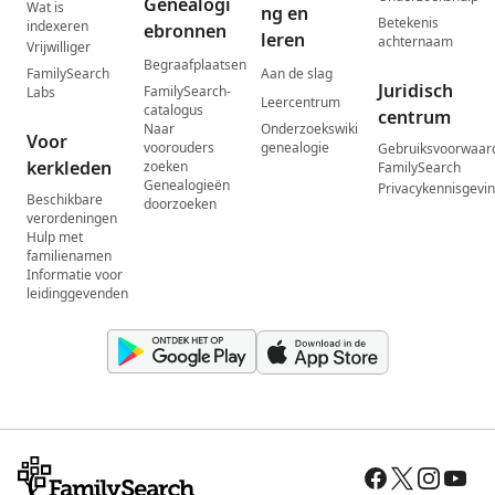
Genealogi
Wat is
ng en
Betekenis
indexeren
ebronnen
leren
achternaam
Vrijwilliger
Begraafplaatsen
FamilySearch
Aan de slag
Juridisch
FamilySearch-
Labs
Leercentrum
catalogus
centrum
Naar
Onderzoekswiki
Voor
voorouders
genealogie
Gebruiksvoorwaar
kerkleden
zoeken
FamilySearch
Genealogieën
Privacykennisgevi
Beschikbare
doorzoeken
verordeningen
Hulp met
familienamen
Informatie voor
leidinggevenden