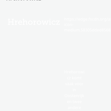
https://edge.fscdn.org/as
Hrehorowicz
icon-
medium.58305dded85682
Hrehorowi
cz komt
vaak voor
in
Oostenrijk
en twee
andere