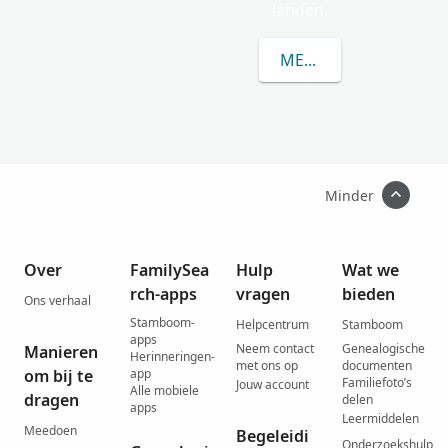
landen.
MEER OVER HREHOR
Minder
Over
FamilySea
Hulp
Wat we
rch-apps
vragen
bieden
Ons verhaal
Stamboom-
Helpcentrum
Stamboom
apps
Neem contact
Genealogische
Manieren
Herinneringen-
met ons op
documenten
om bij te
app
Familiefoto’s
Jouw account
Alle mobiele
dragen
delen
apps
Leermiddelen
Meedoen
Begeleidi
Onderzoekshulp