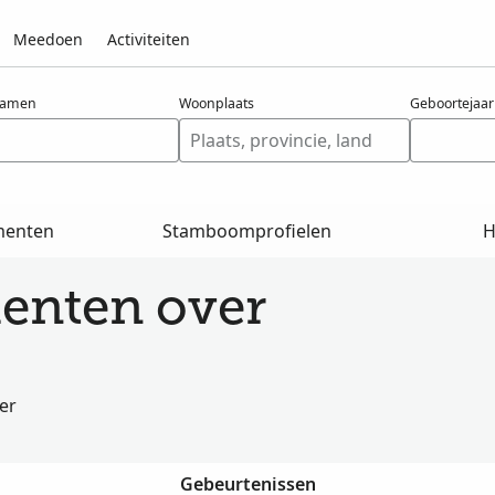
Meedoen
Activiteiten
namen
Woonplaats
Geboortejaar
menten
Stamboomprofielen
H
enten over
er
Gebeurtenissen