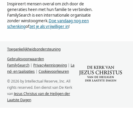
Inspireert mensen overal om zich door de
generaties heen met hun familie te verbinden.
FamilySearch is een internationale organisatie
zonder winstoogmerk.
Doe vandaag nog een
schenking
of
zet je als vrijwilliger in
!
Toegankelijkheidsondersteuning
Gebruiksvoorwaarden
FamilySearch
|
Privacykennisgeving
|
La
nd- en taalopties
|
Cookievoorkeuren
© 2026 by Intellectual Reserve, Inc. All
rights reserved. Een dienst van De Kerk
van
Jezus Christus van de Heiligen der
Laatste Dagen