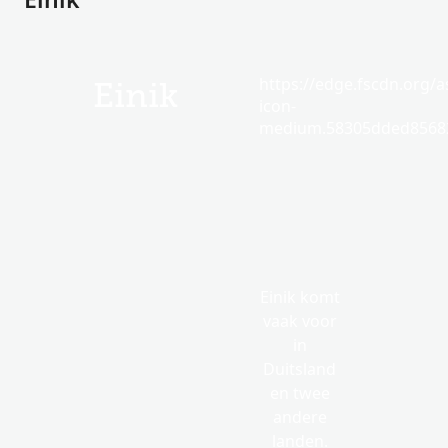
https://edge.fscdn.org/as
Einik
icon-
medium.58305dded85682
Einik komt
vaak voor
in
Duitsland
en twee
andere
landen.