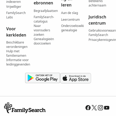
Betekenis
indexeren
ebronnen
leren
achternaam
Vrijwilliger
Begraafplaatsen
FamilySearch
Aan de slag
Juridisch
FamilySearch-
Labs
Leercentrum
catalogus
centrum
Naar
Onderzoekswiki
Voor
voorouders
genealogie
Gebruiksvoorwaar
kerkleden
zoeken
FamilySearch
Genealogieën
Privacykennisgevi
Beschikbare
doorzoeken
verordeningen
Hulp met
familienamen
Informatie voor
leidinggevenden