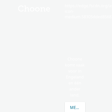
https://edge.fscdn.org/as
Choone
icon-
medium.58305dded85682
Choone
komt vaak
voor in
Engeland
en één
ander
land.
MEER OVER CHOONE