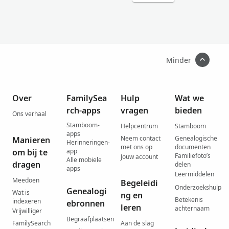
Minder
Over
FamilySea
Hulp
Wat we
rch-apps
vragen
bieden
Ons verhaal
Stamboom-
Helpcentrum
Stamboom
apps
Neem contact
Genealogische
Manieren
Herinneringen-
met ons op
documenten
om bij te
app
Familiefoto’s
Jouw account
Alle mobiele
dragen
delen
apps
Leermiddelen
Meedoen
Begeleidi
Onderzoekshulp
Genealogi
Wat is
ng en
Betekenis
indexeren
ebronnen
leren
achternaam
Vrijwilliger
Begraafplaatsen
FamilySearch
Aan de slag