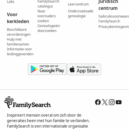
Juridisch
FamilySearch-
Labs
Leercentrum
catalogus
centrum
Naar
Onderzoekswiki
Voor
voorouders
genealogie
Gebruiksvoorwaar
kerkleden
zoeken
FamilySearch
Genealogieën
Privacykennisgevi
Beschikbare
doorzoeken
verordeningen
Hulp met
familienamen
Informatie voor
leidinggevenden
Inspireert mensen overal om zich door de
generaties heen met hun familie te verbinden.
FamilySearch is een internationale organisatie