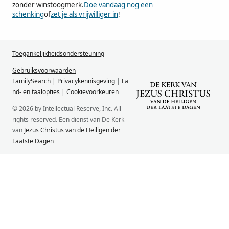
zonder winstoogmerk.
Doe vandaag nog een
schenking
of
zet je als vrijwilliger in
!
Toegankelijkheidsondersteuning
Gebruiksvoorwaarden
FamilySearch
|
Privacykennisgeving
|
La
nd- en taalopties
|
Cookievoorkeuren
© 2026 by Intellectual Reserve, Inc. All
rights reserved. Een dienst van De Kerk
van
Jezus Christus van de Heiligen der
Laatste Dagen