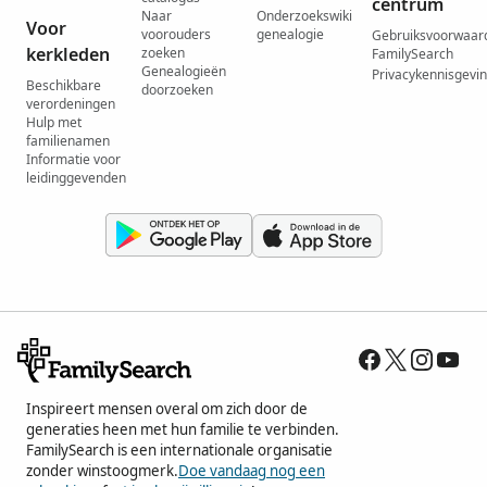
centrum
Naar
Onderzoekswiki
Voor
voorouders
genealogie
Gebruiksvoorwaar
kerkleden
zoeken
FamilySearch
Genealogieën
Privacykennisgevi
Beschikbare
doorzoeken
verordeningen
Hulp met
familienamen
Informatie voor
leidinggevenden
Inspireert mensen overal om zich door de
generaties heen met hun familie te verbinden.
FamilySearch is een internationale organisatie
zonder winstoogmerk.
Doe vandaag nog een