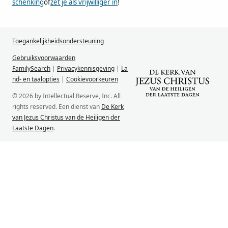
schenking
of
zet je als vrijwilliger in
!
Toegankelijkheidsondersteuning
Gebruiksvoorwaarden
FamilySearch
|
Privacykennisgeving
|
La
nd- en taalopties
|
Cookievoorkeuren
© 2026 by Intellectual Reserve, Inc. All
rights reserved. Een dienst van
De Kerk
van Jezus Christus van de Heiligen der
Laatste Dagen
.