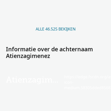
ALLE 46.525 BEKIJKEN
Informatie over de achternaam
Atienzagimenez
https://edge.fscdn.org/as
Atienzagimenez
icon-
medium.58305dded85682