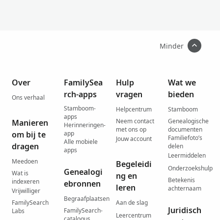
Minder
Over
FamilySea
Hulp
Wat we
rch-apps
vragen
bieden
Ons verhaal
Stamboom-
Helpcentrum
Stamboom
apps
Neem contact
Genealogische
Manieren
Herinneringen-
met ons op
documenten
om bij te
app
Familiefoto’s
Jouw account
Alle mobiele
dragen
delen
apps
Leermiddelen
Meedoen
Begeleidi
Onderzoekshulp
Genealogi
Wat is
ng en
Betekenis
indexeren
ebronnen
leren
achternaam
Vrijwilliger
Begraafplaatsen
FamilySearch
Aan de slag
Juridisch
FamilySearch-
Labs
Leercentrum
catalogus