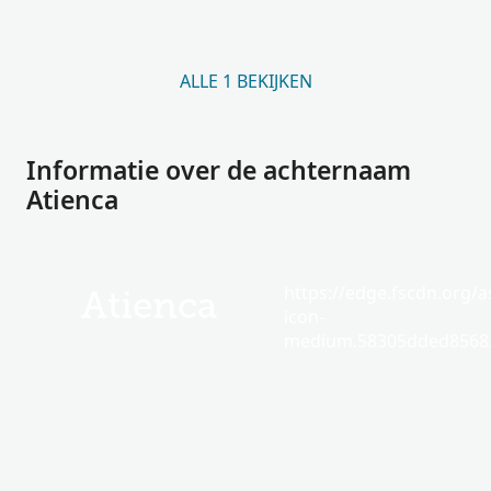
ALLE 1 BEKIJKEN
Informatie over de achternaam
Atienca
https://edge.fscdn.org/as
Atienca
icon-
medium.58305dded85682