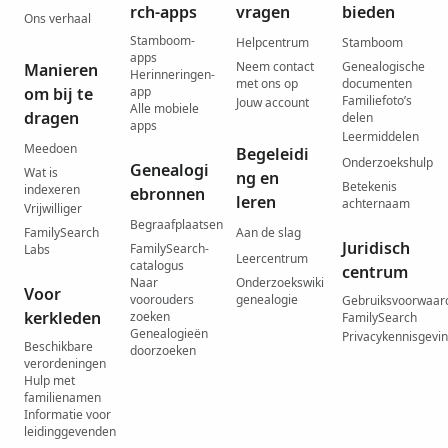
rch-apps
vragen
bieden
Ons verhaal
Stamboom-
Helpcentrum
Stamboom
apps
Neem contact
Genealogische
Manieren
Herinneringen-
met ons op
documenten
om bij te
app
Familiefoto’s
Jouw account
Alle mobiele
dragen
delen
apps
Leermiddelen
Meedoen
Begeleidi
Onderzoekshulp
Genealogi
Wat is
ng en
Betekenis
indexeren
ebronnen
leren
achternaam
Vrijwilliger
Begraafplaatsen
FamilySearch
Aan de slag
Juridisch
FamilySearch-
Labs
Leercentrum
catalogus
centrum
Naar
Onderzoekswiki
Voor
voorouders
genealogie
Gebruiksvoorwaar
kerkleden
zoeken
FamilySearch
Genealogieën
Privacykennisgevi
Beschikbare
doorzoeken
verordeningen
Hulp met
familienamen
Informatie voor
leidinggevenden