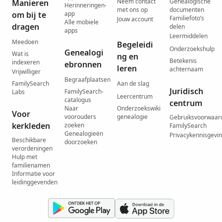
Neem contact
Genealogische
Manieren
Herinneringen-
met ons op
documenten
om bij te
app
Familiefoto’s
Jouw account
Alle mobiele
dragen
delen
apps
Leermiddelen
Meedoen
Begeleidi
Onderzoekshulp
Genealogi
Wat is
ng en
Betekenis
indexeren
ebronnen
leren
achternaam
Vrijwilliger
Begraafplaatsen
FamilySearch
Aan de slag
Juridisch
FamilySearch-
Labs
Leercentrum
catalogus
centrum
Naar
Onderzoekswiki
Voor
voorouders
genealogie
Gebruiksvoorwaar
kerkleden
zoeken
FamilySearch
Genealogieën
Privacykennisgevi
Beschikbare
doorzoeken
verordeningen
Hulp met
familienamen
Informatie voor
leidinggevenden