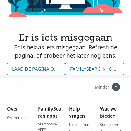
Er is iets misgegaan
Er is helaas iets misgegaan. Refresh de
pagina, of probeer het later nog eens.
LAAD DE PAGINA OPNIEUW
FAMILYSEARCH-HOMEPAGE
Minder
Over
FamilySea
Hulp
Wat we
rch-apps
vragen
bieden
Ons verhaal
Stamboom-
Helpcentrum
Stamboom
apps