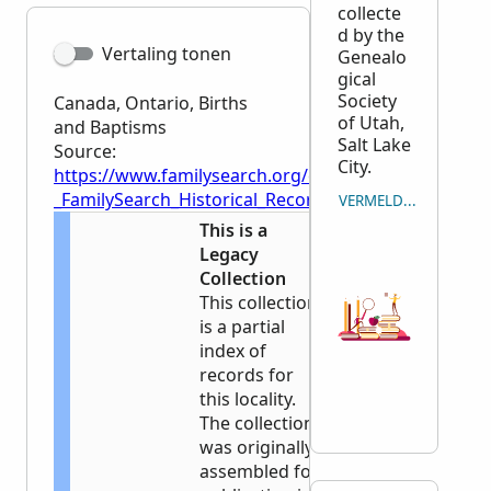
collecte
d by the
Vertaling tonen
Genealo
gical
Society
Canada, Ontario, Births
of Utah,
and Baptisms
Salt Lake
Source:
City.
https://www.familysearch.org/en/wiki/Canada,_Onta
_FamilySearch_Historical_Records
VERMELDING KOPIËR
This is a
Legacy
Collection
This collection
is a partial
index of
records for
this locality.
The collection
was originally
assembled for