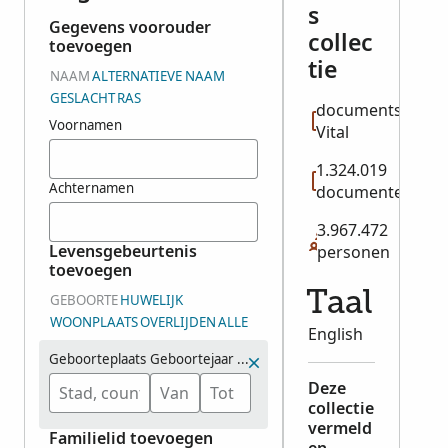
s
Gegevens voorouder
collec
toevoegen
tie
NAAM
ALTERNATIEVE NAAM
GESLACHT
RAS
documentsoort:
Voornamen
Vital
1.324.019
Achternamen
documenten
3.967.472
Levensgebeurtenis
personen
toevoegen
Taal
GEBOORTE
HUWELIJK
WOONPLAATS
OVERLIJDEN
ALLE
English
Geboorteplaats
Geboortejaar (bereik)
Deze
collectie
vermeld
Familielid toevoegen