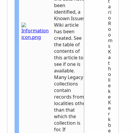
t
been
a
identified, a
ri
o
Known Issues
R
Wiki article
o
has been
o
created. See
m
the table of
s
contents of
K
a
this article to
t
see if one is
h
available.
o
Many Legacy
li
collections
e
contain
k
records from
e
K
localities other
e
than that
r
which the
k
collection is
b
for. If
e