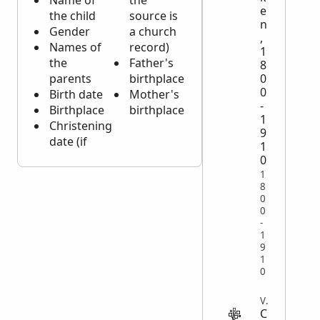
Name of
the
e
the child
source is
n
Gender
a church
,
Names of
record)
1
the
Father's
8
0
parents
birthplace
0
Birth date
Mother's
-
Birthplace
birthplace
1
Christening
9
date (if
1
0
1
8
0
0
-
1
9
1
0
VITAL
C