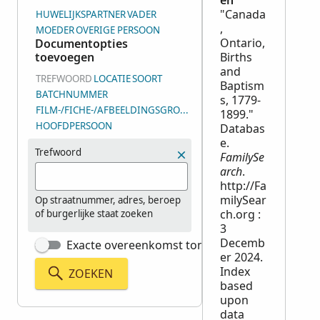
en
"Canada
HUWELIJKSPARTNER
VADER
,
MOEDER
OVERIGE PERSOON
Ontario,
Documentopties
toevoegen
Births
and
TREFWOORD
LOCATIE
SOORT
Baptism
BATCHNUMMER
s, 1779-
FILM-/FICHE-/AFBEELDINGSGROEPSNUMMER (DGS)
1899."
HOOFDPERSOON
Databas
e.
Trefwoord
FamilySe
arch
.
http://Fa
milySear
Op straatnummer, adres, beroep
ch.org :
of burgerlijke staat zoeken
3
Decemb
Exacte overeenkomst tonen
er 2024.
Index
ZOEKEN
based
upon
data