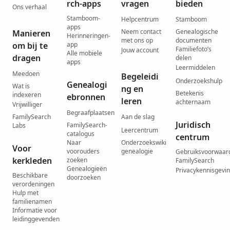
rch-apps
vragen
bieden
Ons verhaal
Stamboom-
Helpcentrum
Stamboom
apps
Neem contact
Genealogische
Manieren
Herinneringen-
met ons op
documenten
om bij te
app
Familiefoto’s
Jouw account
Alle mobiele
dragen
delen
apps
Leermiddelen
Meedoen
Begeleidi
Onderzoekshulp
Genealogi
Wat is
ng en
Betekenis
indexeren
ebronnen
leren
achternaam
Vrijwilliger
Begraafplaatsen
FamilySearch
Aan de slag
Juridisch
FamilySearch-
Labs
Leercentrum
catalogus
centrum
Naar
Onderzoekswiki
Voor
voorouders
genealogie
Gebruiksvoorwaar
kerkleden
zoeken
FamilySearch
Genealogieën
Privacykennisgevi
Beschikbare
doorzoeken
verordeningen
Hulp met
familienamen
Informatie voor
leidinggevenden