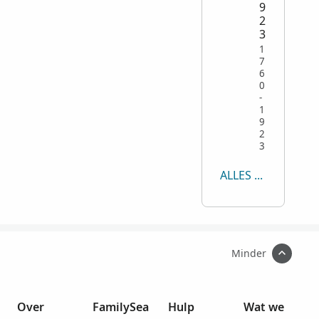
9
2
3
1
7
6
0
-
1
9
2
3
ALLES TONEN
Minder
Over
FamilySea
Hulp
Wat we