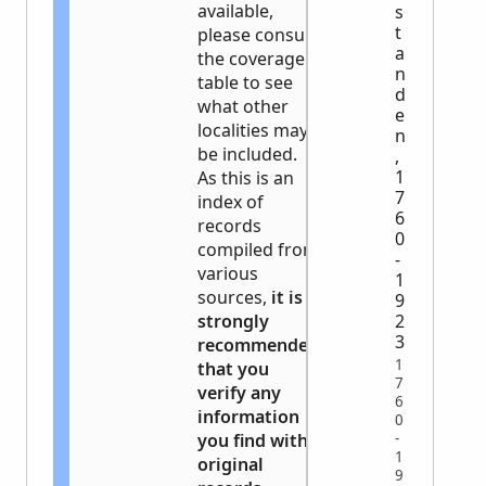
available,
s
t
please consult
a
the coverage
n
table to see
d
what other
e
localities may
n
be included.
,
1
As this is an
7
index of
6
records
0
compiled from
-
various
1
sources,
it is
9
strongly
2
3
recommended
1
that you
7
verify any
6
information
0
-
you find with
1
original
9