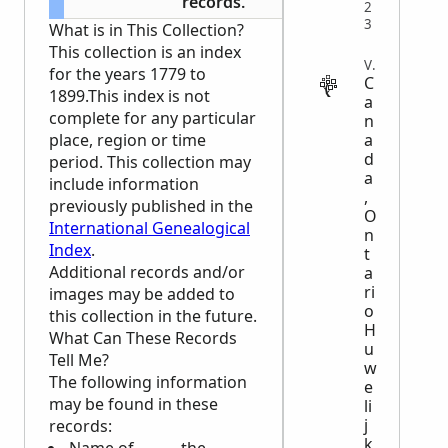
records.
2
3
What is in This Collection?
This collection is an index
VITAL
for the years 1779 to
C
1899.This index is not
a
complete for any particular
n
a
place, region or time
d
period. This collection may
a
include information
,
previously published in the
O
International Genealogical
n
Index
.
t
Additional records and/or
a
ri
images may be added to
o
this collection in the future.
H
What Can These Records
u
Tell Me?
w
The following information
e
may be found in these
li
j
records:
k