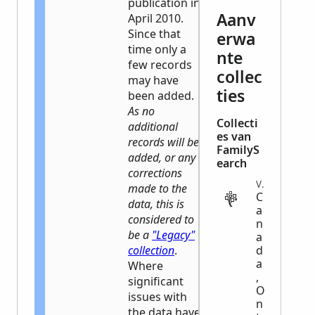
publication in
Aanv
April 2010.
Since that
erwa
time only a
nte
few records
collec
may have
ties
been added.
As no
Collecti
additional
es van
records will be
FamilyS
added, or any
earch
corrections
VITAL
made to the
C
data, this is
a
considered to
n
be a
"Legacy"
a
collection
.
d
a
Where
,
significant
O
issues with
n
the data have