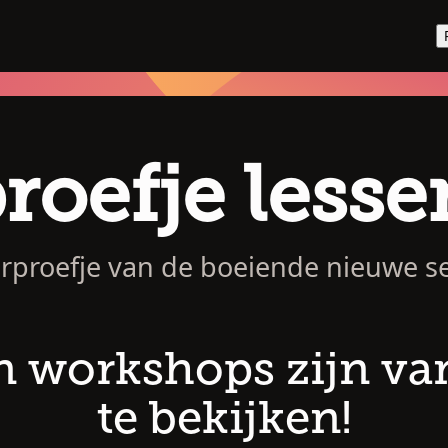
roefje lesse
oorproefje van de boeiende nieuwe s
n workshops zijn va
te bekijken!