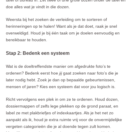
tafel of bureau in. Zet twee of drie grote dozen onder de tafel en
doe alles wat je vindt in die dozen.
Weersta bij het zoeken de verleiding om te sorteren of
herinneringen op te halen! Want als je dat doet, raak je snel
overweldigd. Houd je bij één taak om je doelen eenvoudig en
bereikbaar te houden.
Stap 2: Bedenk een systeem
Wat is de doeltreffendste manier om afgedrukte foto’s te
ordenen? Bedenk eerst hoe
jij
gaat zoeken naar foto’s die je
later nodig hebt. Zoek je dan op bepaalde gebeurtenissen,
mensen of jaren? Kies een systeem dat voor jou logisch is.
Richt vervolgens een plek in om ze te ordenen. Houd dozen,
dossiermappen of zelfs lege plekken op de grond paraat, en
label ze met plakbriefjes of indexkaartjes. Als je het net zo
aanpakt als ik, houd je extra ruimte vrij voor de onvermijdelijke
vergeten categorieën die je al doende tegen zult komen.