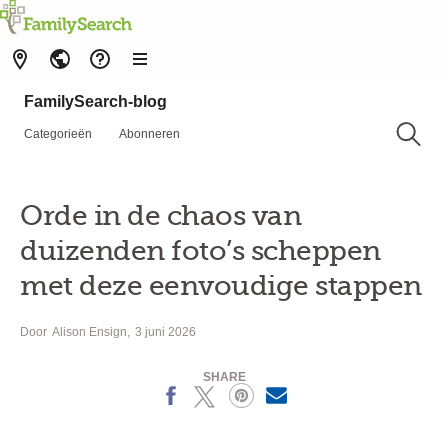
FamilySearch-blog
Categorieën
Abonneren
Orde in de chaos van
duizenden foto’s scheppen
met deze eenvoudige stappen
Door
Alison Ensign
3 juni 2026
SHARE
Facebook
X
Pinterest
MailText