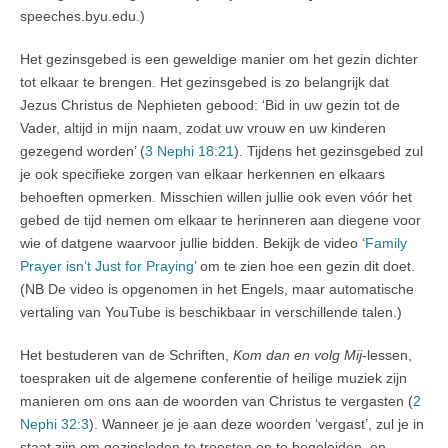
speeches.byu.edu.)
Het gezinsgebed is een geweldige manier om het gezin dichter
tot elkaar te brengen. Het gezinsgebed is zo belangrijk dat
Jezus Christus de Nephieten gebood: ‘Bid in uw gezin tot de
Vader, altijd in mijn naam, zodat uw vrouw en uw kinderen
gezegend worden’ (
3 Nephi 18:21
). Tijdens het gezinsgebed zul
je ook specifieke zorgen van elkaar herkennen en elkaars
behoeften opmerken. Misschien willen jullie ook even vóór het
gebed de tijd nemen om elkaar te herinneren aan diegene voor
wie of datgene waarvoor jullie bidden. Bekijk de video ‘
Family
Prayer isn’t Just for Praying
’ om te zien hoe een gezin dit doet.
(NB De video is opgenomen in het Engels, maar automatische
vertaling van YouTube is beschikbaar in verschillende talen.)
Het bestuderen van de Schriften,
Kom dan en volg Mij
-lessen,
toespraken uit de algemene conferentie of heilige muziek zijn
manieren om ons aan de woorden van Christus te vergasten (
2
Nephi 32:3
). Wanneer je je aan deze woorden ‘vergast’, zul je in
staat zijn om gezinsleden te troosten en te begeleiden, en