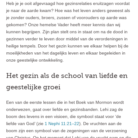
Heb je je ooit afgevraagd hoe gezinsrelaties eruitzagen voordat
je naar de aarde kwam? Hoe was het leven anders geweest als
je zonder ouders, broers, zussen of voorouders op aarde was
gekomen? Onze hemelse Vader heeft meer kennis dan wij
kunnen begrijpen. Zijn plan stelt ons in staat om na de dood in
gezinnen verder te leven door middel van de verordeningen in
heilige tempels. Door het gezin kunnen we elkaar helpen bij de
moeilijkheden van het dagelijks leven en elkaar begeleiden in
onze geestelijke ontwikkeling.
Het gezin als de school van liefde en
geestelijke groei
Een van de eerste lessen die in het Boek van Mormon wordt
onderwezen, gaat over liefde en gezinsbanden. Lehi zag de
boom des levens in een visioen, die symbool staat voor ‘de
liefde van God’ (zie
1 Nephi 11:21–22
). De vruchten aan de
boom zijn een symbool van de zegeningen van de verzoening
van Christus. Op het moment dat Lehi van de vrucht nam en die