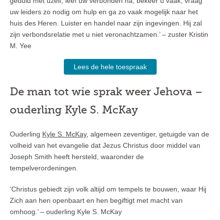
geduld met uzelf, leef uw verbonden na, bekeer u vaak, vraag
uw leiders zo nodig om hulp en ga zo vaak mogelijk naar het
huis des Heren. Luister en handel naar zijn ingevingen. Hij zal
zijn verbondsrelatie met u niet veronachtzamen.’ – zuster Kristin
M. Yee
Lees de hele toespraak
De man tot wie sprak weer Jehova –
ouderling Kyle S. McKay
Ouderling
Kyle S. McKay
, algemeen zeventiger, getuigde van de
volheid van het evangelie dat Jezus Christus door middel van
Joseph Smith heeft hersteld, waaronder de
tempelverordeningen.
‘Christus gebiedt zijn volk altijd om tempels te bouwen, waar Hij
Zich aan hen openbaart en hen begiftigt met macht van
omhoog.’ – ouderling Kyle S. McKay