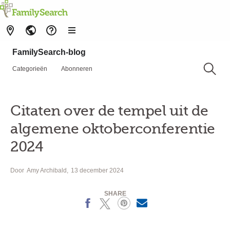
FamilySearch-blog
Categorieën
Abonneren
Citaten over de tempel uit de
algemene oktoberconferentie
2024
Door
Amy Archibald
13 december 2024
SHARE
Facebook
X
Pinterest
MailText