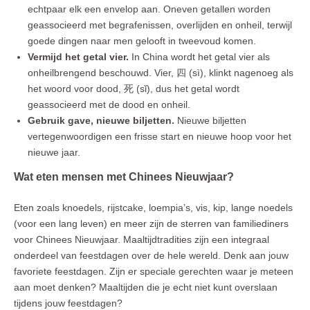
echtpaar elk een envelop aan. Oneven getallen worden
geassocieerd met begrafenissen, overlijden en onheil, terwijl
goede dingen naar men gelooft in tweevoud komen.
Vermijd het getal vier.
In China wordt het getal vier als
onheilbrengend beschouwd. Vier, 四 (sì), klinkt nagenoeg als
het woord voor dood, 死 (sǐ), dus het getal wordt
geassocieerd met de dood en onheil.
Gebruik gave, nieuwe biljetten.
Nieuwe biljetten
vertegenwoordigen een frisse start en nieuwe hoop voor het
nieuwe jaar.
Wat eten mensen met Chinees Nieuwjaar?
Eten zoals knoedels, rijstcake, loempia’s, vis, kip, lange noedels
(voor een lang leven) en meer zijn de sterren van familiediners
voor Chinees Nieuwjaar. Maaltijdtradities zijn een integraal
onderdeel van feestdagen over de hele wereld. Denk aan jouw
favoriete feestdagen. Zijn er speciale gerechten waar je meteen
aan moet denken? Maaltijden die je echt niet kunt overslaan
tijdens jouw feestdagen?