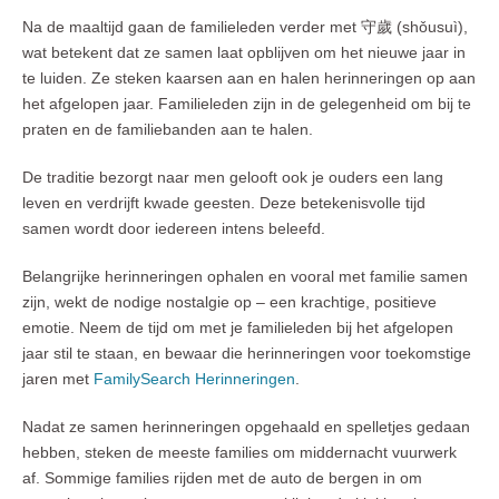
Na de maaltijd gaan de familieleden verder met 守歲 (shǒusuì),
wat betekent dat ze samen laat opblijven om het nieuwe jaar in
te luiden. Ze steken kaarsen aan en halen herinneringen op aan
het afgelopen jaar. Familieleden zijn in de gelegenheid om bij te
praten en de familiebanden aan te halen.
De traditie bezorgt naar men gelooft ook je ouders een lang
leven en verdrijft kwade geesten. Deze betekenisvolle tijd
samen wordt door iedereen intens beleefd.
Belangrijke herinneringen ophalen en vooral met familie samen
zijn, wekt de nodige nostalgie op – een krachtige, positieve
emotie. Neem de tijd om met je familieleden bij het afgelopen
jaar stil te staan, en bewaar die herinneringen voor toekomstige
jaren met
FamilySearch Herinneringen
.
Nadat ze samen herinneringen opgehaald en spelletjes gedaan
hebben, steken de meeste families om middernacht vuurwerk
af. Sommige families rijden met de auto de bergen in om