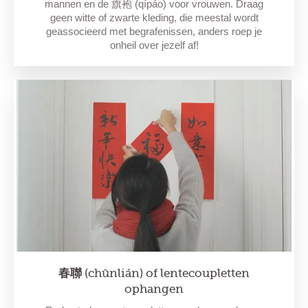
mannen en de 旗袍 (qípáo) voor vrouwen. Draag
geen witte of zwarte kleding, die meestal wordt
geassocieerd met begrafenissen, anders roep je
onheil over jezelf af!
春聯 (chūnlián) of lentecoupletten
ophangen