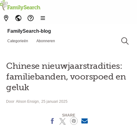
FamilySearch-blog
Categorieën
Abonneren
Chinese nieuwjaarstradities:
familiebanden, voorspoed en
geluk
Door
Alison Ensign
25 januari 2025
SHARE
Facebook
X
Pinterest
MailText