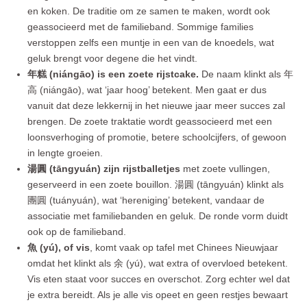
en koken. De traditie om ze samen te maken, wordt ook
geassocieerd met de familieband. Sommige families
verstoppen zelfs een muntje in een van de knoedels, wat
geluk brengt voor degene die het vindt.
年糕 (niángāo) is een zoete rijstcake.
De naam klinkt als 年
高 (niángāo), wat ‘jaar hoog’ betekent. Men gaat er dus
vanuit dat deze lekkernij in het nieuwe jaar meer succes zal
brengen. De zoete traktatie wordt geassocieerd met een
loonsverhoging of promotie, betere schoolcijfers, of gewoon
in lengte groeien.
湯圓 (tāngyuán) zijn rijstballetjes
met zoete vullingen,
geserveerd in een zoete bouillon. 湯圓 (tāngyuán) klinkt als
團圓 (tuányuán), wat ‘hereniging’ betekent, vandaar de
associatie met familiebanden en geluk. De ronde vorm duidt
ook op de familieband.
魚 (yú), of vis
, komt vaak op tafel met Chinees Nieuwjaar
omdat het klinkt als 余 (yú), wat extra of overvloed betekent.
Vis eten staat voor succes en overschot. Zorg echter wel dat
je extra bereidt. Als je alle vis opeet en geen restjes bewaart