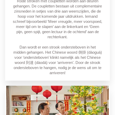
Rode stroken met coupletten worden aan deuren
gehangen. De coupletten bestaan uit complementaire
zinsneden in setjes van drie aan weerszijden, die de
hoop voor het komende jaar uitdrukken. Iemand
schreef bijvoorbeeld ‘Meer vreugde, meer voorspoed,
meer tijd om te slapen’ aan de linkerkant en ‘Geen
pijn, geen spijt, geen lectuur in de ochtend’ aan de
rechterkant.
Dan wordt er een strook ondersteboven in het
midden gehangen. Het Chinese woord 倒掛 (dàoguà)
voor ‘ondersteboven’ klinkt namelijk als het Chinese
woord 到達 (dàodá) voor ‘arriveren’. Door de strook
ondersteboven te hangen, nodig je de wens uit om te
arriveren!