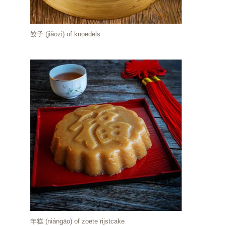
餃子 (jiǎozi) of knoedels
年糕 (niángāo) of zoete rijstcake