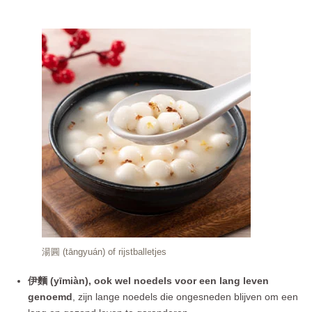
湯圓 (tāngyuán) of rijstballetjes
伊麵 (yīmiàn), ook wel noedels voor een lang leven
genoemd
, zijn lange noedels die ongesneden blijven om een