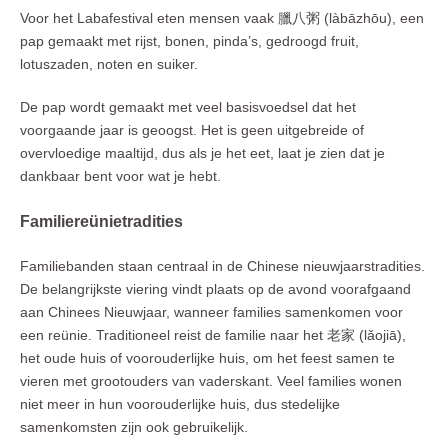
Voor het Labafestival eten mensen vaak 臘八粥 (làbāzhōu), een
pap gemaakt met rijst, bonen, pinda’s, gedroogd fruit,
lotuszaden, noten en suiker.
De pap wordt gemaakt met veel basisvoedsel dat het
voorgaande jaar is geoogst. Het is geen uitgebreide of
overvloedige maaltijd, dus als je het eet, laat je zien dat je
dankbaar bent voor wat je hebt.
Familiereünietradities
Familiebanden staan centraal in de Chinese nieuwjaarstradities.
De belangrijkste viering vindt plaats op de avond voorafgaand
aan Chinees Nieuwjaar, wanneer families samenkomen voor
een reünie. Traditioneel reist de familie naar het 老家 (lǎojiā),
het oude huis of voorouderlijke huis, om het feest samen te
vieren met grootouders van vaderskant. Veel families wonen
niet meer in hun voorouderlijke huis, dus stedelijke
samenkomsten zijn ook gebruikelijk.