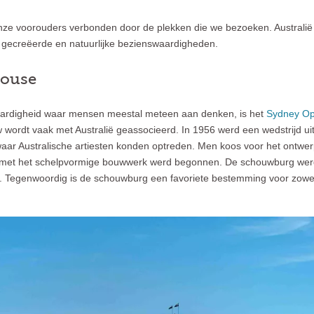
e voorouders verbonden door de plekken die we bezoeken. Australië 
gecreëerde en natuurlijke bezienswaardigheden.
House
aardigheid waar mensen meestal meteen aan denken, is het
Sydney Op
wordt vaak met Australië geassocieerd. In 1956 werd een wedstrijd u
ar Australische artiesten konden optreden. Men koos voor het ontwer
 met het schelpvormige bouwwerk werd begonnen. De schouwburg werd 
. Tegenwoordig is de schouwburg een favoriete bestemming voor zowel t