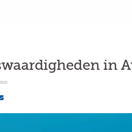
waardigheden in Au
 2025
MailText