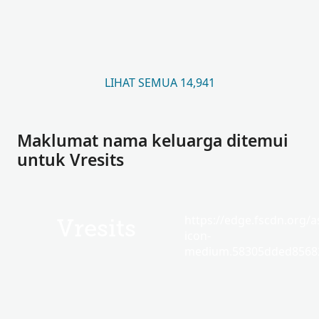
LIHAT SEMUA 14,941
Maklumat nama keluarga ditemui
untuk Vresits
https://edge.fscdn.org/as
Vresits
icon-
medium.58305dded85682