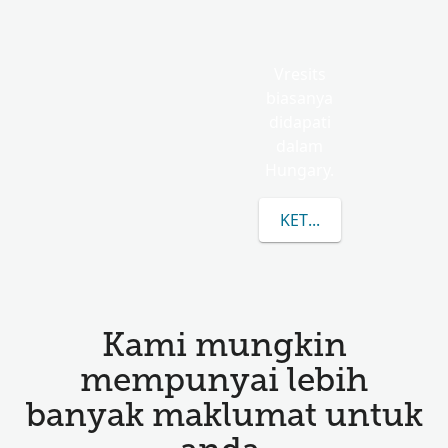
Vresits
biasanya
didapati
dalam
Hungary.
KETAHUI LEBIH LANJU
Kami mungkin
mempunyai lebih
banyak maklumat untuk