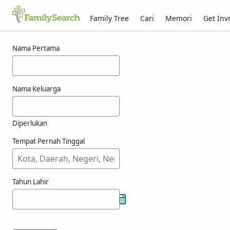
Family Tree
Cari
Memori
Get Inv
Hasil carian bagi vresits
Nama Pertama
Nama Keluarga
Diperlukan
Tempat Pernah Tinggal
Tahun Lahir