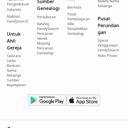
Sumber
Makna Nama
Pengindeksan
Keluarga
Bermula
Genealogi
Sukarela
Pusat
Makmal
Perkuburan
Pusat
Pembelajaran
FamilySearch
Katalog
Wiki
Perundan
FamilySearch
Penyelidikan
gan
Untuk
Pencarian
Genealogi
Nenek
Ahli
Syarat
Moyang
Penggunaan
Gereja
Pencarian
FamilySearch
Genealogi
Notis Privasi
Tatacara
Sedia
Bantuan
Nama
Keluarga
Sumber
Kepimpinan