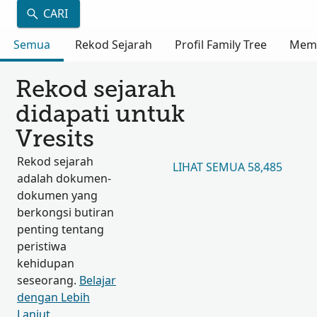
CARI
Semua
Rekod Sejarah
Profil Family Tree
Mem
Rekod sejarah
didapati untuk
Vresits
Rekod sejarah
LIHAT SEMUA 58,485
adalah dokumen-
dokumen yang
berkongsi butiran
penting tentang
peristiwa
kehidupan
seseorang.
Belajar
dengan Lebih
Lanjut