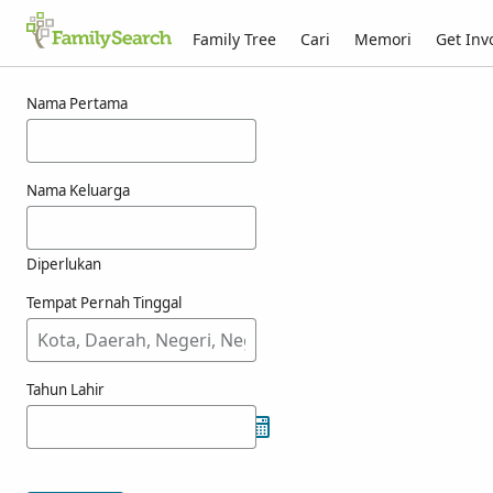
Family Tree
Cari
Memori
Get Inv
Hasil carian bagi vreekamp
Nama Pertama
Nama Keluarga
Diperlukan
Tempat Pernah Tinggal
Tahun Lahir