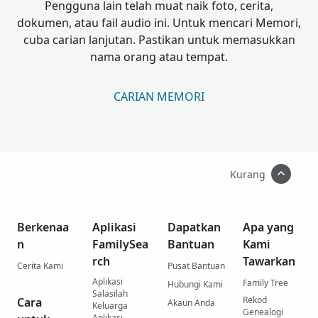
Pengguna lain telah muat naik foto, cerita,
dokumen, atau fail audio ini. Untuk mencari Memori,
cuba carian lanjutan. Pastikan untuk memasukkan
nama orang atau tempat.
CARIAN MEMORI
Kurang
Berkenaa
Aplikasi
Dapatkan
Apa yang
n
FamilySea
Bantuan
Kami
rch
Tawarkan
Cerita Kami
Pusat Bantuan
Aplikasi
Family Tree
Hubungi Kami
Salasilah
Rekod
Cara
Akaun Anda
Keluarga
Genealogi
Aplikasi