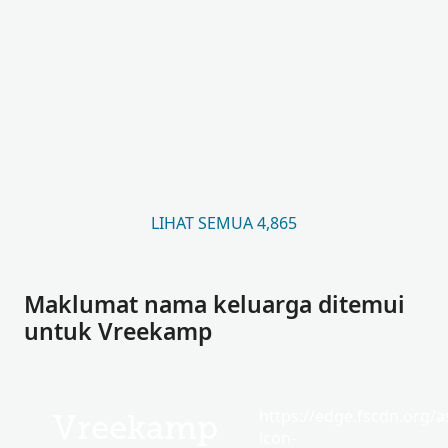
LIHAT SEMUA 4,865
Maklumat nama keluarga ditemui
untuk Vreekamp
https://edge.fscdn.org/as
Vreekamp
icon-