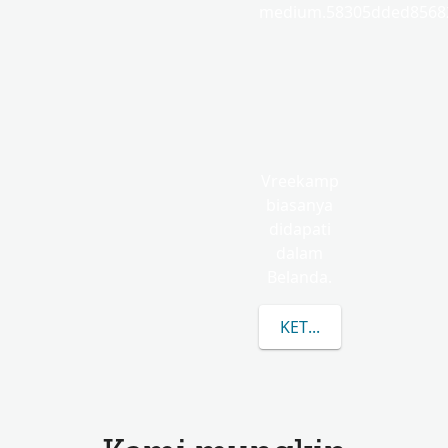
medium.58305dded85682
Vreekamp
biasanya
didapati
dalam
Belanda.
KETAHUI LEBIH LANJ