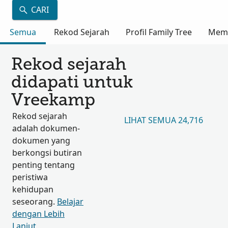
CARI
Semua
Rekod Sejarah
Profil Family Tree
Mem
Rekod sejarah
didapati untuk
Vreekamp
Rekod sejarah
LIHAT SEMUA 24,716
adalah dokumen-
dokumen yang
berkongsi butiran
penting tentang
peristiwa
kehidupan
seseorang.
Belajar
dengan Lebih
Lanjut