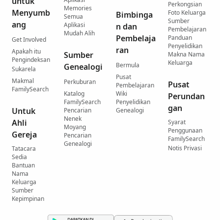
untuk
Perkongsian
Memories
Menyumb
Foto Keluarga
Bimbinga
Semua
Sumber
ang
Aplikasi
n dan
Pembelajaran
Mudah Alih
Pembelaja
Panduan
Get Involved
Penyelidikan
ran
Apakah itu
Sumber
Makna Nama
Pengindeksan
Keluarga
Bermula
Genealogi
Sukarela
Pusat
Makmal
Perkuburan
Pusat
Pembelajaran
FamilySearch
Katalog
Wiki
Perundan
FamilySearch
Penyelidikan
gan
Untuk
Pencarian
Genealogi
Nenek
Ahli
Syarat
Moyang
Penggunaan
Gereja
Pencarian
FamilySearch
Genealogi
Notis Privasi
Tatacara
Sedia
Bantuan
Nama
Keluarga
Sumber
Kepimpinan