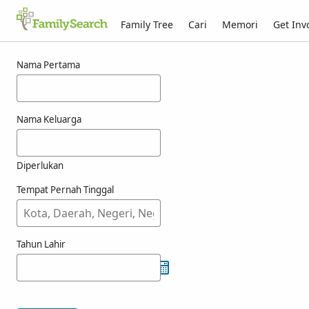
Family Tree
Cari
Memori
Get Inv
Hasil carian bagi vrbanek
Nama Pertama
Nama Keluarga
Diperlukan
Tempat Pernah Tinggal
Tahun Lahir