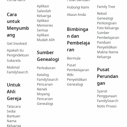
Aplikasi
Family Tree
Hubungi Kami
Salasilah
Rekod
Cara
Akaun Anda
Keluarga
Genealogi
untuk
Aplikasi
Perkongsian
Memories
Menyumb
Foto Keluarga
Bimbinga
Semua
Sumber
ang
Aplikasi
n dan
Pembelajaran
Mudah Alih
Pembelaja
Panduan
Get Involved
Penyelidikan
ran
Apakah itu
Sumber
Makna Nama
Pengindeksan
Keluarga
Bermula
Genealogi
Sukarela
Pusat
Makmal
Perkuburan
Pusat
Pembelajaran
FamilySearch
Katalog
Wiki
Perundan
FamilySearch
Penyelidikan
gan
Untuk
Pencarian
Genealogi
Nenek
Ahli
Syarat
Moyang
Penggunaan
Gereja
Pencarian
FamilySearch
Genealogi
Notis Privasi
Tatacara
Sedia
Bantuan
Nama
Keluarga