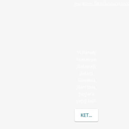
medium.58305dded85682
Vrbanek
biasanya
didapati
dalam
Slovakia
dan dua
negara
yang lain.
KETAHUI LEBIH LANJ