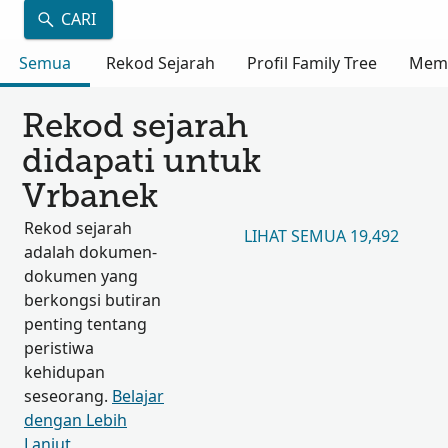
CARI
Semua
Rekod Sejarah
Profil Family Tree
Mem
Rekod sejarah
didapati untuk
Vrbanek
Rekod sejarah
LIHAT SEMUA 19,492
adalah dokumen-
dokumen yang
berkongsi butiran
penting tentang
peristiwa
kehidupan
seseorang.
Belajar
dengan Lebih
Lanjut