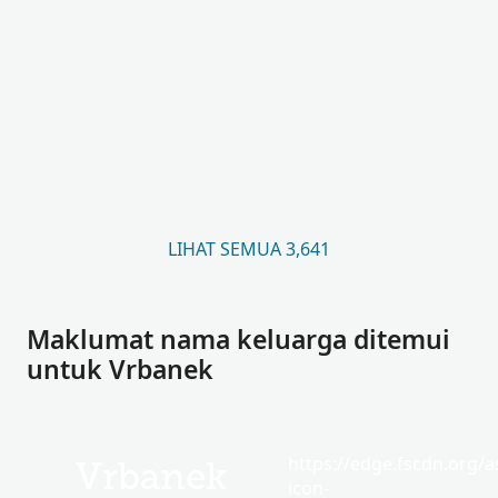
LIHAT SEMUA 3,641
Maklumat nama keluarga ditemui
untuk Vrbanek
https://edge.fscdn.org/as
Vrbanek
icon-