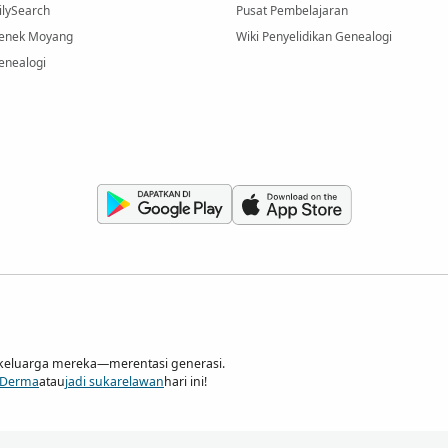
ilySearch
Pusat Pembelajaran
Nenek Moyang
Wiki Penyelidikan Genealogi
enealogi
keluarga mereka—merentasi generasi.
Derma
atau
jadi sukarelawan
hari ini!