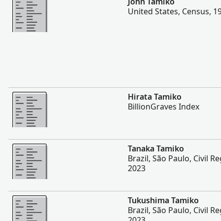
John Tamiko
United States, Census, 1
Lebih
Hirata Tamiko
BillionGraves Index
Lebih
Tanaka Tamiko
Brazil, São Paulo, Civil R
2023
Lebih
Tukushima Tamiko
Brazil, São Paulo, Civil R
2023