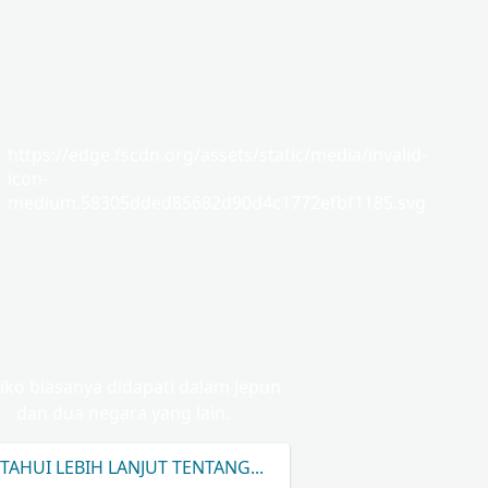
https://edge.fscdn.org/assets/static/media/invalid-
icon-
medium.58305dded85682d90d4c1772efbf1185.svg
iko biasanya didapati dalam Jepun
dan dua negara yang lain.
TAHUI LEBIH LANJUT TENTANG TAMIKO