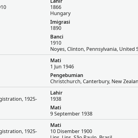
Lahir
910
1866
Hungary
Imigrasi
1890
Banci
1910
Noyes, Clinton, Pennsylvania, United 
Mati
1 Jun 1946
Pengebumian
Christchurch, Canterbury, New Zeala
Lahir
egistration, 1925-
1938
Mati
9 September 1938
Mati
egistration, 1925-
10 Disember 1900
Lins, Lins, São Paulo, Brasil