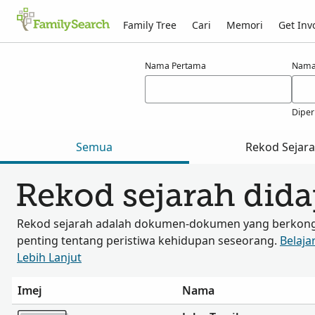
Family Tree
Cari
Memori
Get Inv
Hasil carian bagi tamiko
Nama Pertama
Nama
Diper
Semua
Rekod Sejar
Rekod sejarah did
Rekod sejarah adalah dokumen-dokumen yang berkongs
penting tentang peristiwa kehidupan seseorang.
Belaja
Lebih Lanjut
Imej
Nama
Lebih