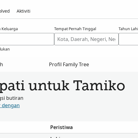
olved
Aktiviti
 Keluarga
Tempat Pernah Tinggal
Tahun Lahi
lukan
ah
Profil Family Tree
apati untuk Tamiko
i butiran
r dengan
Peristiwa