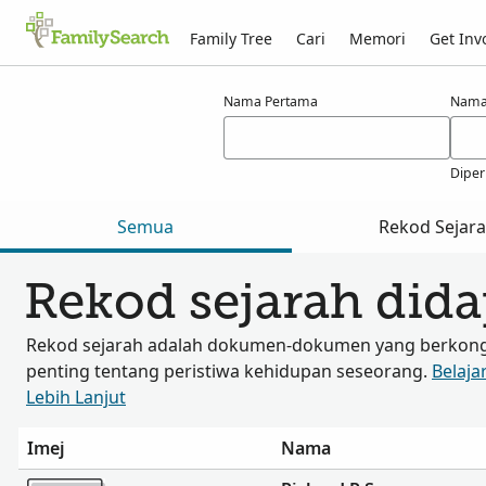
Family Tree
Cari
Memori
Get Inv
Hasil carian bagi synn
Nama Pertama
Nama
Diper
Semua
Rekod Sejar
Rekod sejarah dida
Rekod sejarah adalah dokumen-dokumen yang berkongs
penting tentang peristiwa kehidupan seseorang.
Belaja
Lebih Lanjut
Imej
Nama
Lebih