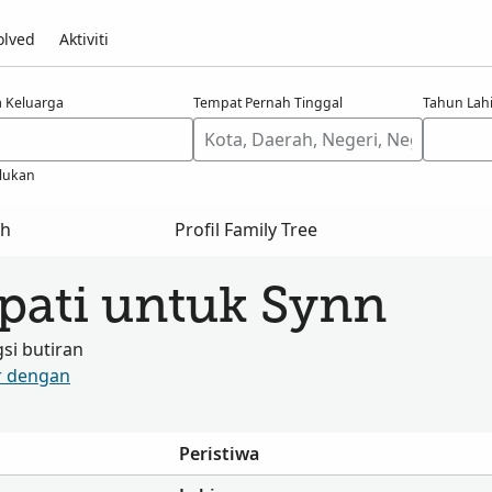
olved
Aktiviti
 Keluarga
Tempat Pernah Tinggal
Tahun Lahi
lukan
ah
Profil Family Tree
pati untuk Synn
i butiran
r dengan
Peristiwa