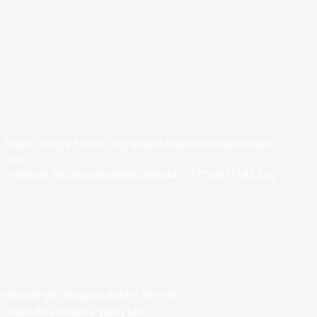
https://edge.fscdn.org/assets/static/media/invalid-
icon-
medium.58305dded85682d90d4c1772efbf1185.svg
n biasanya didapati dalam Jerman
dan dua negara yang lain.