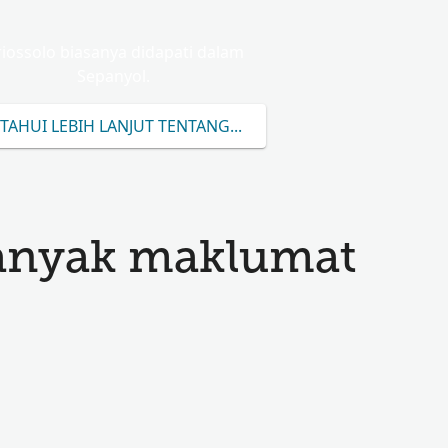
iossolo biasanya didapati dalam
Sepanyol.
TAHUI LEBIH LANJUT TENTANG ORIOSSOLO
anyak maklumat