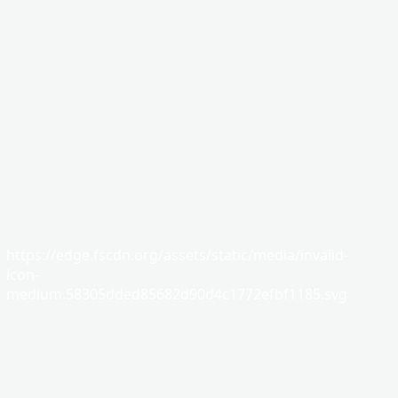
https://edge.fscdn.org/assets/static/media/invalid-
icon-
medium.58305dded85682d90d4c1772efbf1185.svg