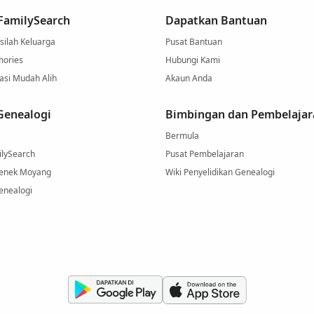
 FamilySearch
Dapatkan Bantuan
asilah Keluarga
Pusat Bantuan
mories
Hubungi Kami
asi Mudah Alih
Akaun Anda
Genealogi
Bimbingan dan Pembelajar
Bermula
ilySearch
Pusat Pembelajaran
Nenek Moyang
Wiki Penyelidikan Genealogi
enealogi