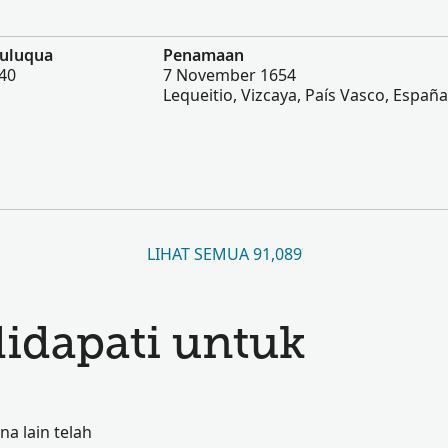
Buluqua
Penamaan
940
7 November 1654
Lequeitio, Vizcaya, País Vasco, España
LIHAT SEMUA 91,089
didapati untuk
a lain telah