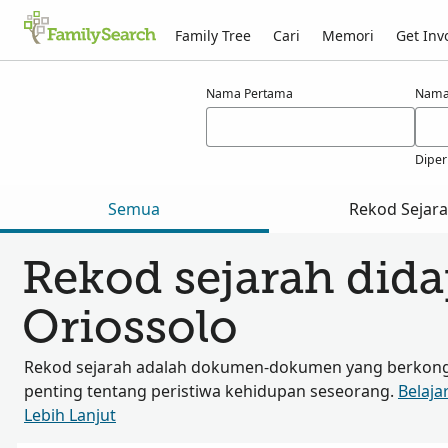
Family Tree
Cari
Memori
Get Inv
Hasil carian bagi oriossolo
Nama Pertama
Nama
Diper
Semua
Rekod Sejar
Rekod sejarah dida
Oriossolo
Rekod sejarah adalah dokumen-dokumen yang berkongs
penting tentang peristiwa kehidupan seseorang.
Belaja
Lebih Lanjut