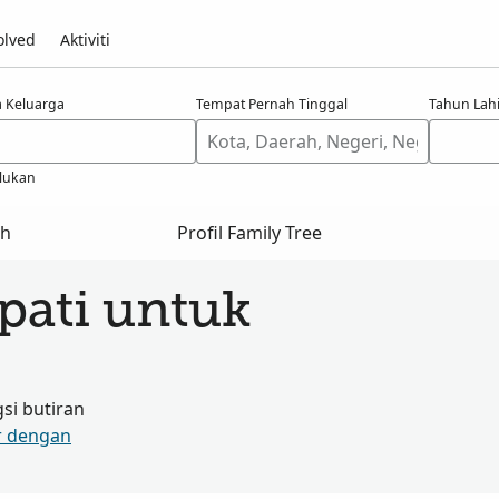
olved
Aktiviti
 Keluarga
Tempat Pernah Tinggal
Tahun Lahi
lukan
ah
Profil Family Tree
pati untuk
i butiran
r dengan