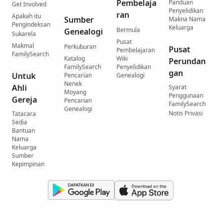
Pembelaja
Panduan
Get Involved
Penyelidikan
ran
Apakah itu
Sumber
Makna Nama
Pengindeksan
Keluarga
Bermula
Genealogi
Sukarela
Pusat
Makmal
Perkuburan
Pusat
Pembelajaran
FamilySearch
Katalog
Wiki
Perundan
FamilySearch
Penyelidikan
gan
Untuk
Pencarian
Genealogi
Nenek
Ahli
Syarat
Moyang
Penggunaan
Gereja
Pencarian
FamilySearch
Genealogi
Notis Privasi
Tatacara
Sedia
Bantuan
Nama
Keluarga
Sumber
Kepimpinan