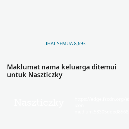
LIHAT SEMUA 8,693
Maklumat nama keluarga ditemui
untuk Naszticzky
https://edge.fscdn.org/as
Naszticzky
icon-
medium.58305dded85682