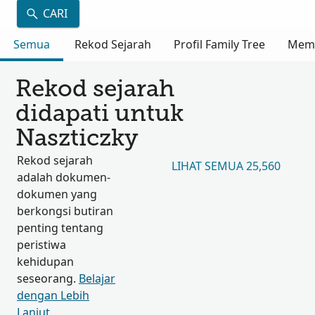
CARI
Semua
Rekod Sejarah
Profil Family Tree
Mem
Rekod sejarah
didapati untuk
Naszticzky
Rekod sejarah
LIHAT SEMUA 25,560
adalah dokumen-
dokumen yang
berkongsi butiran
penting tentang
peristiwa
kehidupan
seseorang.
Belajar
dengan Lebih
Lanjut