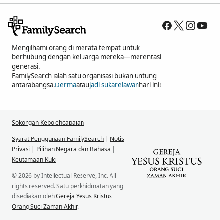
Mengilhami orang di merata tempat untuk
berhubung dengan keluarga mereka—merentasi
generasi.
FamilySearch ialah satu organisasi bukan untung
antarabangsa.
Derma
atau
jadi sukarelawan
hari ini!
Sokongan Kebolehcapaian
Syarat Penggunaan FamilySearch
|
Notis
Privasi
|
Pilihan Negara dan Bahasa
|
Keutamaan Kuki
© 2026 by Intellectual Reserve, Inc. All
rights reserved. Satu perkhidmatan yang
disediakan oleh
Gereja Yesus Kristus
Orang Suci Zaman Akhir
.