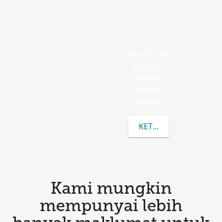
Naszticzky
biasanya
didapati
dalam
Slovakia.
KETAHUI LEBIH LANJU
Kami mungkin
mempunyai lebih