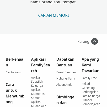
nama orang atau tempat.
CARIAN MEMORI
Kurang
Berkenaa
Aplikasi
Dapatkan
Apa yang
n
FamilySea
Bantuan
Kami
rch
Tawarkan
Cerita Kami
Pusat Bantuan
Aplikasi
Family Tree
Hubungi Kami
Salasilah
Rekod
Cara
Akaun Anda
Keluarga
Genealogi
untuk
Aplikasi
Perkongsian
Memories
Menyumb
Foto Keluarga
Bimbinga
Semua
Sumber
ang
Aplikasi
n dan
Pembelajaran
Mudah Alih