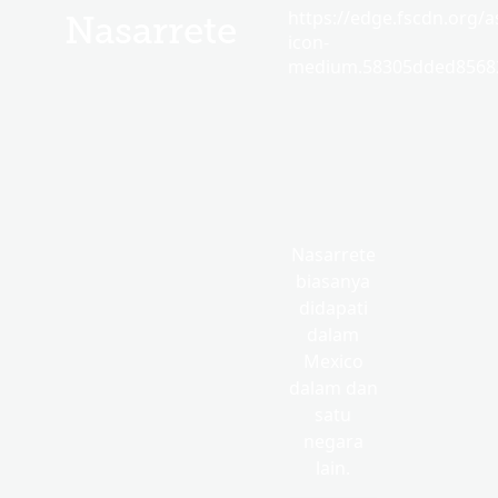
https://edge.fscdn.org/as
Nasarrete
icon-
medium.58305dded85682
Nasarrete
biasanya
didapati
dalam
Mexico
dalam dan
satu
negara
lain.