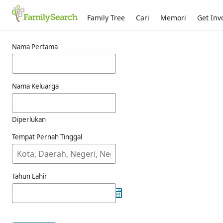
Family Tree
Cari
Memori
Get Inv
Hasil carian bagi nasarrete
Nama Pertama
Nama Keluarga
Diperlukan
Tempat Pernah Tinggal
Tahun Lahir