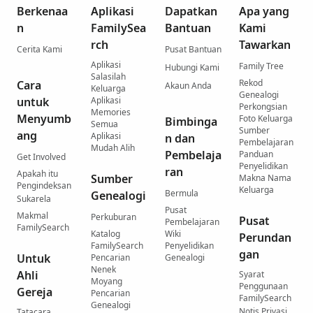
Berkenaa
Aplikasi
Dapatkan
Apa yang
n
FamilySea
Bantuan
Kami
rch
Tawarkan
Cerita Kami
Pusat Bantuan
Aplikasi
Family Tree
Hubungi Kami
Salasilah
Rekod
Cara
Akaun Anda
Keluarga
Genealogi
untuk
Aplikasi
Perkongsian
Memories
Menyumb
Foto Keluarga
Bimbinga
Semua
Sumber
ang
Aplikasi
n dan
Pembelajaran
Mudah Alih
Pembelaja
Panduan
Get Involved
Penyelidikan
ran
Apakah itu
Sumber
Makna Nama
Pengindeksan
Keluarga
Bermula
Genealogi
Sukarela
Pusat
Makmal
Perkuburan
Pusat
Pembelajaran
FamilySearch
Katalog
Wiki
Perundan
FamilySearch
Penyelidikan
gan
Untuk
Pencarian
Genealogi
Nenek
Ahli
Syarat
Moyang
Penggunaan
Gereja
Pencarian
FamilySearch
Genealogi
Notis Privasi
Tatacara