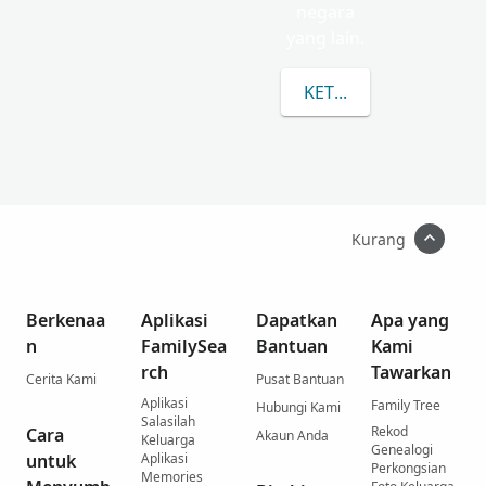
negara
yang lain.
KETAHUI LEBIH LANJ
Kurang
Berkenaa
Aplikasi
Dapatkan
Apa yang
n
FamilySea
Bantuan
Kami
rch
Tawarkan
Cerita Kami
Pusat Bantuan
Aplikasi
Family Tree
Hubungi Kami
Salasilah
Rekod
Cara
Akaun Anda
Keluarga
Genealogi
untuk
Aplikasi
Perkongsian
Memories