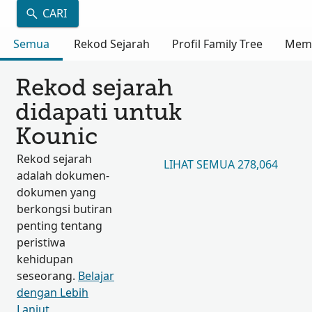
CARI
Semua
Rekod Sejarah
Profil Family Tree
Mem
Rekod sejarah
didapati untuk
Kounic
Rekod sejarah
LIHAT SEMUA 278,064
adalah dokumen-
dokumen yang
berkongsi butiran
penting tentang
peristiwa
kehidupan
seseorang.
Belajar
dengan Lebih
Lanjut