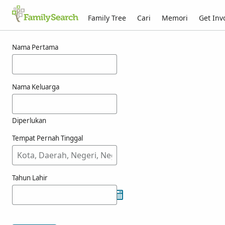
Family Tree
Cari
Memori
Get Inv
Hasil carian bagi kounic
Nama Pertama
Nama Keluarga
Diperlukan
Tempat Pernah Tinggal
Tahun Lahir