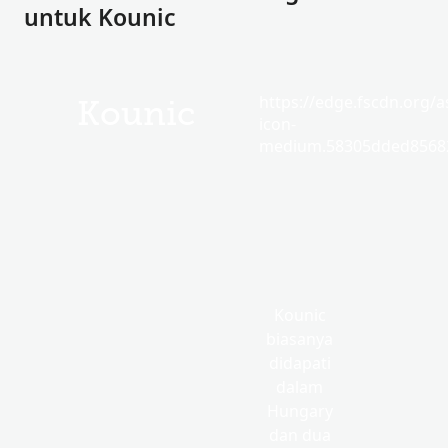
untuk Kounic
https://edge.fscdn.org/as
Kounic
icon-
medium.58305dded85682
Kounic
biasanya
didapati
dalam
Hungary
dan dua