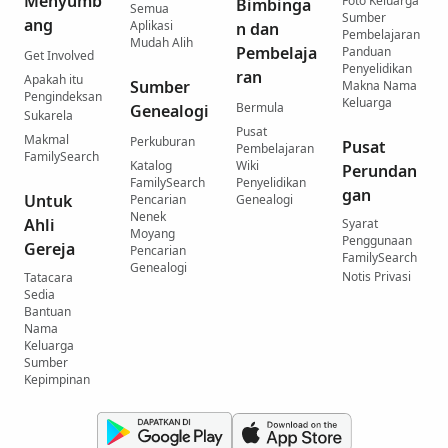
Menyumb
Foto Keluarga
Bimbinga
Semua
Sumber
ang
Aplikasi
n dan
Pembelajaran
Mudah Alih
Pembelaja
Panduan
Get Involved
Penyelidikan
ran
Apakah itu
Sumber
Makna Nama
Pengindeksan
Keluarga
Bermula
Genealogi
Sukarela
Pusat
Makmal
Perkuburan
Pusat
Pembelajaran
FamilySearch
Katalog
Wiki
Perundan
FamilySearch
Penyelidikan
gan
Untuk
Pencarian
Genealogi
Nenek
Ahli
Syarat
Moyang
Penggunaan
Gereja
Pencarian
FamilySearch
Genealogi
Notis Privasi
Tatacara
Sedia
Bantuan
Nama
Keluarga
Sumber
Kepimpinan