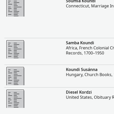
Soumia Koundi
Connecticut, Marriage I
Lebih
Samba Koundi
Africa, French Colonial Ci
Records, 1700–1950
Lebih
Koundi Susánna
Hungary, Church Books,
Lebih
Diesel Kordzi
United States, Obituary 