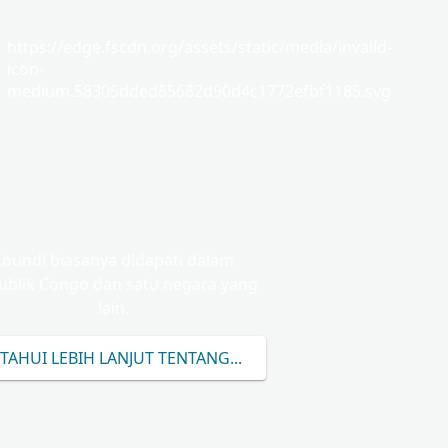
https://edge.fscdn.org/assets/static/media/invalid-
icon-
medium.58305dded85682d90d4c1772efbf1185.svg
Koundi biasanya didapati dalam
ublik Congo dan satu negara yang
lain.
TAHUI LEBIH LANJUT TENTANG KOUNDI