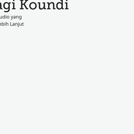
agi Koundi
audio yang
ebih Lanjut