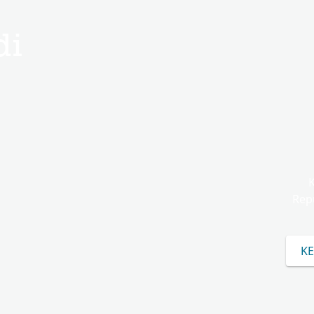
di
Rep
KE