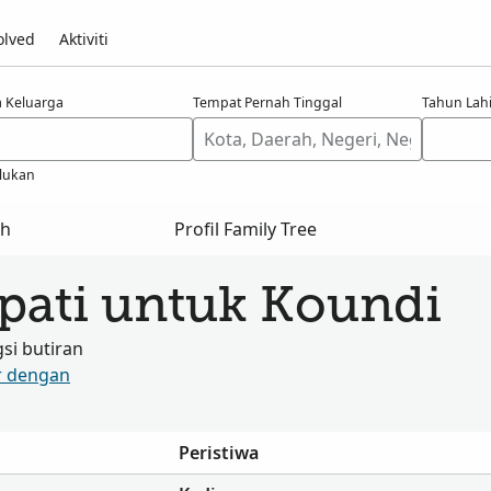
olved
Aktiviti
 Keluarga
Tempat Pernah Tinggal
Tahun Lahi
lukan
ah
Profil Family Tree
apati untuk Koundi
i butiran
r dengan
Peristiwa