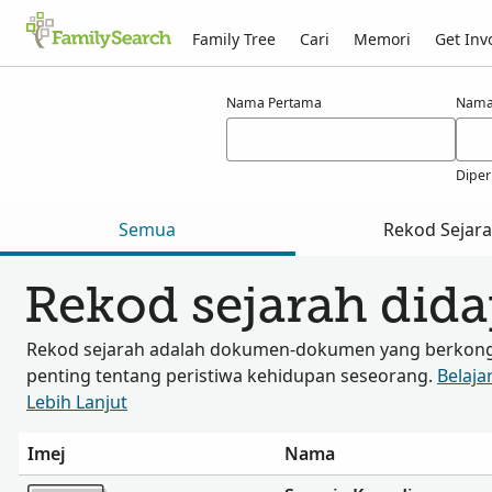
Family Tree
Cari
Memori
Get Inv
Hasil carian bagi koundi
Nama Pertama
Nama
Diper
Semua
Rekod Sejar
Rekod sejarah did
Rekod sejarah adalah dokumen-dokumen yang berkongs
penting tentang peristiwa kehidupan seseorang.
Belaja
Lebih Lanjut
Imej
Nama
Lebih