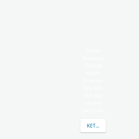
Kokal
biasanya
didapati
dalam
Amerika
Syarikat
dan dua
negara
yang lain.
KETAHUI LEBIH LANJ