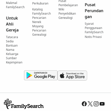
Pusat
Makmal
Perkuburan
Pusat
Pembelajaran
FamilySearch
Katalog
Wiki
Perundan
FamilySearch
Penyelidikan
gan
Untuk
Pencarian
Genealogi
Nenek
Ahli
Syarat
Moyang
Penggunaan
Gereja
Pencarian
FamilySearch
Genealogi
Notis Privasi
Tatacara
Sedia
Bantuan
Nama
Keluarga
Sumber
Kepimpinan