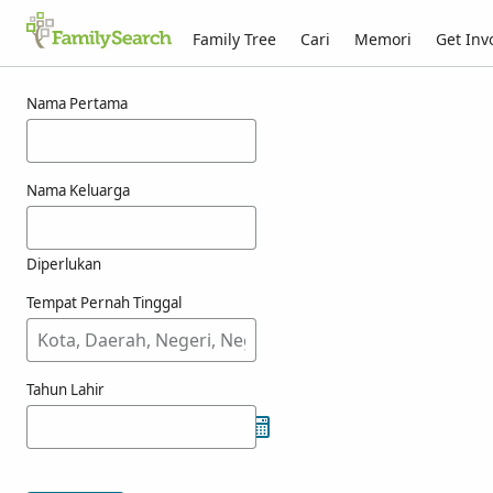
Family Tree
Cari
Memori
Get Inv
Hasil carian bagi kokal
Nama Pertama
Nama Keluarga
Diperlukan
Tempat Pernah Tinggal
Tahun Lahir