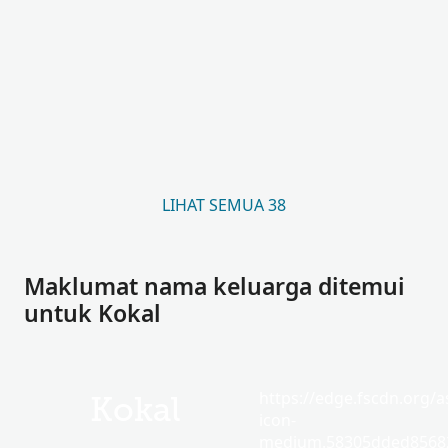
LIHAT SEMUA 38
Maklumat nama keluarga ditemui
untuk Kokal
https://edge.fscdn.org/as
Kokal
icon-
medium.58305dded85682