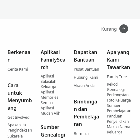
Kurang
Berkenaa
Aplikasi
Dapatkan
Apa yang
n
FamilySea
Bantuan
Kami
rch
Tawarkan
Cerita Kami
Pusat Bantuan
Aplikasi
Family Tree
Hubungi Kami
Salasilah
Rekod
Cara
Akaun Anda
Keluarga
Genealogi
untuk
Aplikasi
Perkongsian
Memories
Menyumb
Foto Keluarga
Bimbinga
Semua
Sumber
ang
Aplikasi
n dan
Pembelajaran
Mudah Alih
Pembelaja
Panduan
Get Involved
Penyelidikan
ran
Apakah itu
Sumber
Makna Nama
Pengindeksan
Keluarga
Bermula
Genealogi
Sukarela