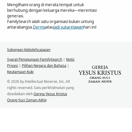
Mengilhami orang di merata tempat untuk
berhubung dengan keluarga mereka—merentasi
generasi.
FamilySearch ialah satu organisasi bukan untung
antarabangsa.
Derma
atau
jadi sukarelawan
hari ini!
Sokongan Kebolehcapaian
Syarat Penggunaan FamilySearch
|
Notis
Privasi
|
Pilihan Negara dan Bahasa
|
Keutamaan Kuki
© 2026 by Intellectual Reserve, Inc. All
rights reserved. Satu perkhidmatan yang
disediakan oleh
Gereja Yesus Kristus
Orang Suci Zaman Akhir
.