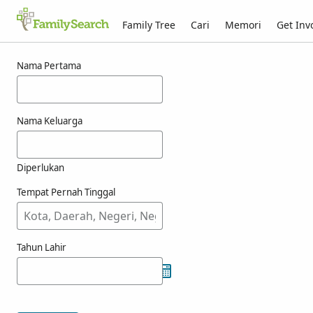
Family Tree
Cari
Memori
Get Inv
Hasil carian bagi jutting
Nama Pertama
Nama Keluarga
Diperlukan
Tempat Pernah Tinggal
Tahun Lahir