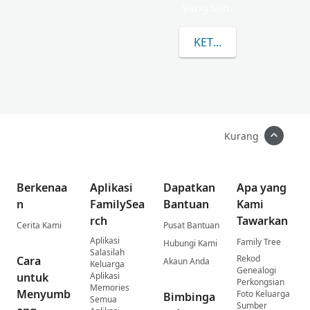
yang lain.
KETAHUI LEBIH LANJU
Kurang
Berkenaa
Aplikasi
Dapatkan
Apa yang
n
FamilySea
Bantuan
Kami
rch
Tawarkan
Cerita Kami
Pusat Bantuan
Aplikasi
Family Tree
Hubungi Kami
Salasilah
Rekod
Cara
Akaun Anda
Keluarga
Genealogi
untuk
Aplikasi
Perkongsian
Memories
Menyumb
Foto Keluarga
Bimbinga
Semua
Sumber