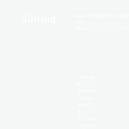
https://edge.fscdn.org/as
Jutting
icon-
medium.58305dded85682
Jutting
biasanya
didapati
dalam
Amerika
Syarikat
dan dua
negara