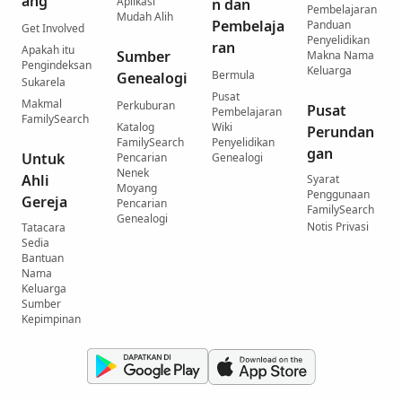
ang
Aplikasi
n dan
Pembelajaran
Mudah Alih
Pembelaja
Panduan
Get Involved
Penyelidikan
ran
Apakah itu
Sumber
Makna Nama
Pengindeksan
Keluarga
Bermula
Genealogi
Sukarela
Pusat
Makmal
Perkuburan
Pusat
Pembelajaran
FamilySearch
Katalog
Wiki
Perundan
FamilySearch
Penyelidikan
gan
Untuk
Pencarian
Genealogi
Nenek
Ahli
Syarat
Moyang
Penggunaan
Gereja
Pencarian
FamilySearch
Genealogi
Notis Privasi
Tatacara
Sedia
Bantuan
Nama
Keluarga
Sumber
Kepimpinan