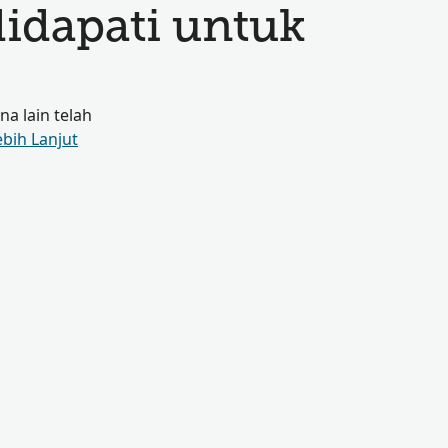
didapati untuk
a lain telah
ebih Lanjut