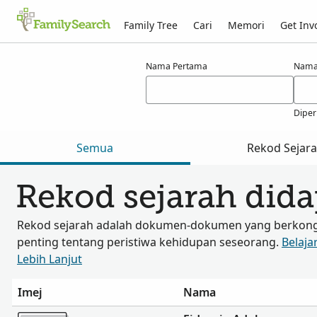
Family Tree
Cari
Memori
Get Inv
Hasil carian bagi adobo
Nama Pertama
Nama
Diper
Semua
Rekod Sejar
Rekod sejarah did
Rekod sejarah adalah dokumen-dokumen yang berkongs
penting tentang peristiwa kehidupan seseorang.
Belaja
Lebih Lanjut
Imej
Nama
Lebih