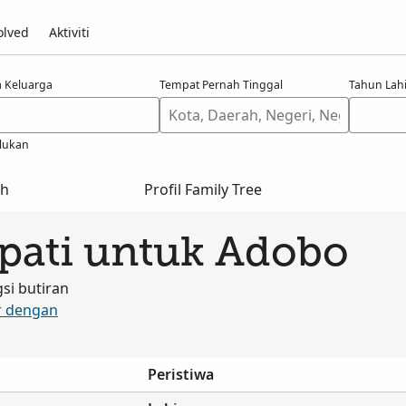
olved
Aktiviti
 Keluarga
Tempat Pernah Tinggal
Tahun Lahi
lukan
ah
Profil Family Tree
apati untuk Adobo
i butiran
r dengan
Peristiwa