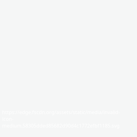
https://edge.fscdn.org/assets/static/media/invalid-
icon-
medium.58305dded85682d90d4c1772efbf1185.svg