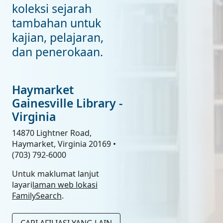
koleksi sejarah
tambahan untuk
kajian, pelajaran,
dan penerokaan.
Haymarket
Gainesville Library -
Virginia
14870 Lightner Road,
Haymarket, Virginia 20169 •
(703) 792-6000
Untuk maklumat lanjut
layari
laman web lokasi
FamilySearch
.
CARI AFILIASI YANG LAIN