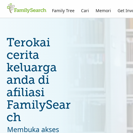
Family Tree
Cari
Memori
Get Inv
Terokai
cerita
keluarga
anda di
afiliasi
FamilySear
ch
Membuka akses