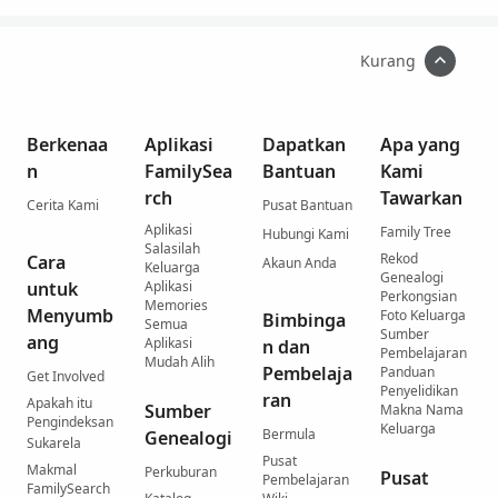
Kurang
Berkenaa
Aplikasi
Dapatkan
Apa yang
n
FamilySea
Bantuan
Kami
rch
Tawarkan
Cerita Kami
Pusat Bantuan
Aplikasi
Family Tree
Hubungi Kami
Salasilah
Rekod
Cara
Akaun Anda
Keluarga
Genealogi
untuk
Aplikasi
Perkongsian
Memories
Menyumb
Foto Keluarga
Bimbinga
Semua
Sumber
ang
Aplikasi
n dan
Pembelajaran
Mudah Alih
Pembelaja
Panduan
Get Involved
Penyelidikan
ran
Apakah itu
Sumber
Makna Nama
Pengindeksan
Keluarga
Bermula
Genealogi
Sukarela
Pusat
Makmal
Perkuburan
Pusat
Pembelajaran
FamilySearch