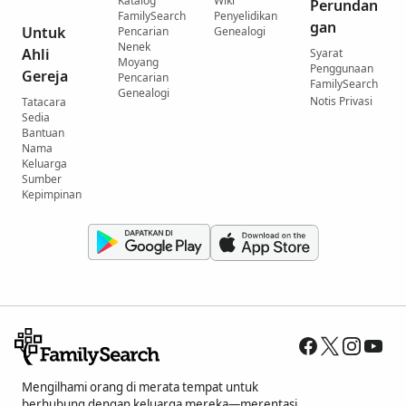
Katalog
Wiki
Perundan
FamilySearch
Penyelidikan
gan
Untuk
Pencarian
Genealogi
Nenek
Ahli
Syarat
Moyang
Penggunaan
Gereja
Pencarian
FamilySearch
Genealogi
Notis Privasi
Tatacara
Sedia
Bantuan
Nama
Keluarga
Sumber
Kepimpinan
Mengilhami orang di merata tempat untuk
berhubung dengan keluarga mereka—merentasi