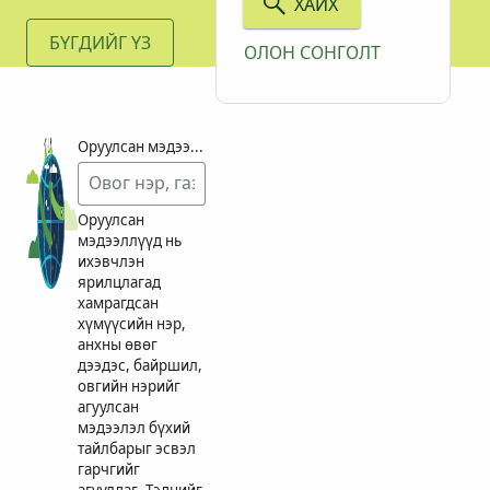
ХАЙХ
БҮГДИЙГ ҮЗ
ОЛОН СОНГОЛТ
Оруулсан мэдээллүүд-г түлхүүр үг ашиглан хайж ол
Оруулсан
мэдээллүүд нь
ихэвчлэн
ярилцлагад
хамрагдсан
хүмүүсийн нэр,
анхны өвөг
дээдэс, байршил,
овгийн нэрийг
агуулсан
мэдээлэл бүхий
тайлбарыг эсвэл
гарчгийг
агуулдаг. Тэднийг