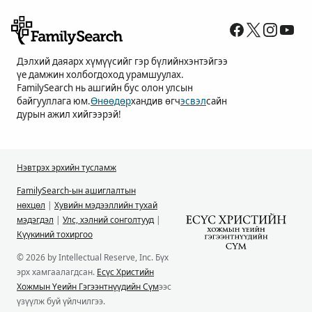
Дэлхий даяарх хүмүүсийг гэр бүлийнхэнтэйгээ
үе дамжин холбогдоход урамшуулах.
FamilySearch нь ашгийн бус олон улсын
байгууллага юм.
Өнөөдөр
хандив өгч
эсвэл
сайн
дурын ажил хийгээрэй!
Нэвтрэх эрхийн тусламж
FamilySearch-ын ашиглалтын
нөхцөл
|
Хувийн мэдээллийн тухай
мэдэгдэл
|
Улс, хэлний сонголтууд
|
Күүкиний тохиргоо
© 2026 by Intellectual Reserve, Inc. Бүх
эрх хамгаалагдсан.
Есүс Христийн
Хожмын Үеийн Гэгээнтнүүдийн Сүм
ээс
үзүүлж буй үйлчилгээ.