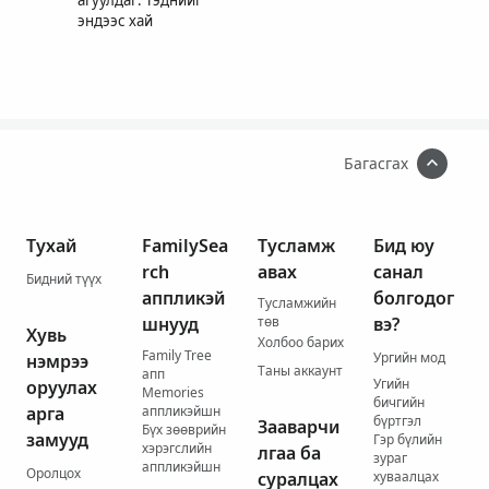
эндээс хай
Багасгах
Тухай
FamilySea
Тусламж
Бид юу
rch
авах
санал
Бидний түүх
аппликэй
болгодог
Тусламжийн
шнууд
төв
вэ?
Хувь
Холбоо барих
Family Tree
Ургийн мод
нэмрээ
Таны аккаунт
апп
Угийн
оруулах
Memories
бичгийн
арга
аппликэйшн
бүртгэл
Зааварчи
Бүх зөөврийн
замууд
Гэр бүлийн
хэрэгслийн
лгаа ба
зураг
аппликэйшн
Оролцох
суралцах
хуваалцах