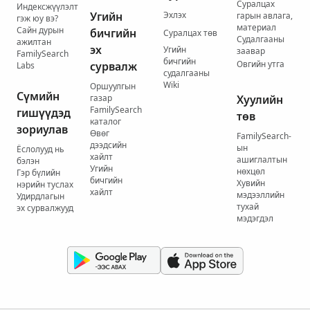
Суралцах
Индексжүүлэлт
Угийн
Эхлэх
гарын авлага,
гэж юу вэ?
материал
Сайн дурын
бичгийн
Суралцах төв
Судалгааны
ажилтан
эх
Угийн
заавар
FamilySearch
бичгийн
Овгийн утга
сурвалж
Labs
судалгааны
Wiki
Оршуулгын
Сүмийн
газар
Хуулийн
FamilySearch
гишүүдэд
төв
каталог
зориулав
Өвөг
FamilySearch-
дээдсийн
ын
Ёслолууд нь
хайлт
ашиглалтын
бэлэн
Угийн
нөхцөл
Гэр бүлийн
бичгийн
Хувийн
нэрийн туслах
хайлт
мэдээллийн
Удирдлагын
тухай
эх сурвалжууд
мэдэгдэл