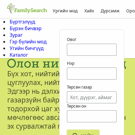
Ургийн мод
Хайх
Дурсамж
Оро
Бүртгэлүүд
Бүрэн бичвэр
Зураг
Овог
Гэр бүлийн мод
Угийн бичгүүд
Каталог
Олон нийтийн мод
Нэр
Бүх хот, нийтийн ургийн бичгийг
цуглуулах, нийтлэх оролдлого.
Төрсөн газар
Эдгээр нь дэлхий дээрх олон
газарзүйн байршил болон
Төрсөн он
тодорхой цаг хугацааны
мөчлөгөөс авсан өөр өөрийн гэсэн
эх сурвалжтай гэр бүлийн мод юм.