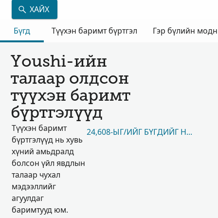
ХАЙХ
Бүгд
Түүхэн баримт бүртгэл
Гэр бүлийн мод
Youshi-ийн
талаар олдсон
түүхэн баримт
бүртгэлүүд
Түүхэн баримт
24,608-ЫГ/ИЙГ БҮГДИЙГ НЬ ҮЗЭХ
бүртгэлүүд нь хувь
хүний амьдралд
болсон үйл явдлын
талаар чухал
мэдээллийг
агуулдаг
баримтууд юм.