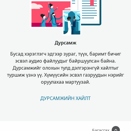
Дурсамж
Бусад хэрэглэгч эдгээр зураг, түүх, баримт бичиг
эсвэл аудио файлуудыг байршуулсан байна.
Дурсамжийг олохын тулд дэлгэрэнгүй хайлтыг
туршиж үзнэ үү. Хүмүүсийн эсвэл газруудын нэрийг
оруулахаа мартуузай.
ДУРСАМЖИЙН ХАЙЛТ
Багасгах