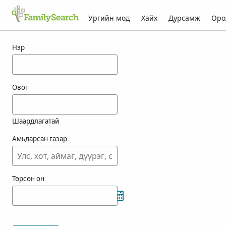
Ургийн мод
Хайх
Дурсамж
Оро
youshi-ын үр дүн
Нэр
Овог
Шаардлагатай
Амьдарсан газар
Төрсөн он