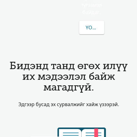
түгээмэл
байдаг.
YOUSHI-ЫН/ИЙН ТАЛ
Бидэнд танд өгөх илүү
их мэдээлэл байж
магадгүй.
Эдгээр бусад эх сурвалжийг хайж үзээрэй.