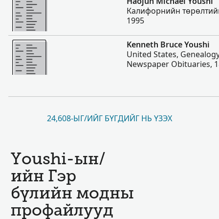
Haojun Michael Youshi
Калифорнийн төрөлтийн
1995
Нэмэх
Kenneth Bruce Youshi
United States, Genealogy
Newspaper Obituaries, 
24,608-ЫГ/ИЙГ БҮГДИЙГ НЬ ҮЗЭХ
Youshi-ын/
ийн Гэр
бүлийн модны
профайлууд