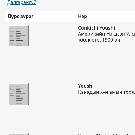
Дэлгэрэнгүй
Дүрс зураг
Нэр
Нэмэх
Conkichi Youshi
Америкийн Нэгдсэн Улс
тооллого, 1900 он
Нэмэх
Youshi
Канадын хүн амын тоол
Нэмэх