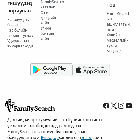
FamilySearch
гишүүдэд
төв
каталог
зориулав
Өвөг
FamilySearch-
дээдсийн
ын
Ёслолууд нь
хайлт
ашиглалтын
бэлэн
Угийн
нөхцөл
Гэр бүлийн
бичгийн
Хувийн
нэрийн туслах
хайлт
мэдээллийн
Удирдлагын
тухай
эх сурвалжууд
мэдэгдэл
Дэлхий даяарх хүмүүсийг гэр бүлийнхэнтэйгээ
үе дамжин холбогдоход урамшуулах.
FamilySearch нь ашгийн бус олон улсын
байгууллага юм.
Өнөөдөр
хандив өгч
эсвэл
сайн