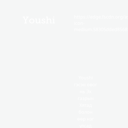
https://edge.fscdn.org/as
Youshi
icon-
medium.58305dded85682
Youshi
гэсэн овог
нь Эх
газрын
Хятад
болон
өөр нэг
улсад