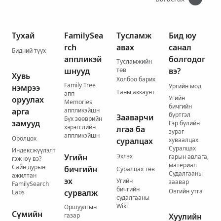
Тухай
FamilySea
Тусламж
Бид юу
rch
авах
санал
Бидний түүх
аппликэй
болгодог
Тусламжийн
шнууд
төв
вэ?
Хувь
Холбоо барих
Family Tree
Ургийн мод
нэмрээ
Таны аккаунт
апп
Угийн
оруулах
Memories
бичгийн
арга
аппликэйшн
бүртгэл
Зааварчи
Бүх зөөврийн
замууд
Гэр бүлийн
хэрэгслийн
лгаа ба
зураг
аппликэйшн
Оролцох
суралцах
хуваалцах
Суралцах
Индексжүүлэлт
Угийн
Эхлэх
гарын авлага,
гэж юу вэ?
материал
Сайн дурын
бичгийн
Суралцах төв
Судалгааны
ажилтан
эх
Угийн
заавар
FamilySearch
бичгийн
Овгийн утга
сурвалж
Labs
судалгааны
Wiki
Оршуулгын
Сүмийн
газар
Хуулийн