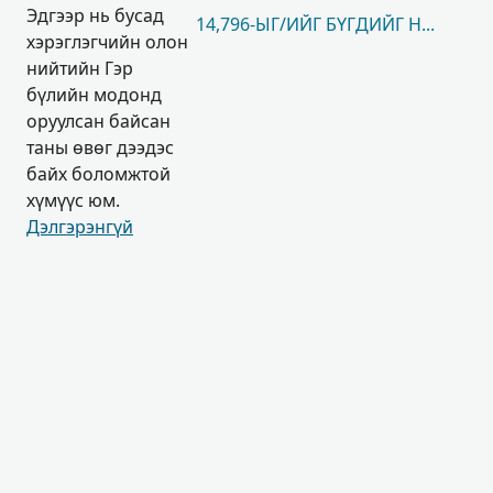
Эдгээр нь бусад
14,796-ЫГ/ИЙГ БҮГДИЙГ НЬ ҮЗЭХ
хэрэглэгчийн олон
нийтийн Гэр
бүлийн модонд
оруулсан байсан
таны өвөг дээдэс
байх боломжтой
хүмүүс юм.
Дэлгэрэнгүй