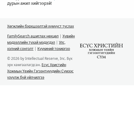
дурын ажил хийгээрэй!
Хөгжлийн бэрхшээлтэй хүмүүст туслах
FamilySearch ашиглах нөхцөл
|
Хувийн
мэдээллийн тухай мэдэгдэл
|
Улс,
хэлний сонголт
|
Күүкиний тохиргоо
© 2026 by Intellectual Reserve, Inc. Бүх
эрх хамгаалагдсан.
Есүс Христийн
Хожмын Үеийн Гэгээнтнүүдийн Сүмээс
үзүүлж буй үйлчилгээ