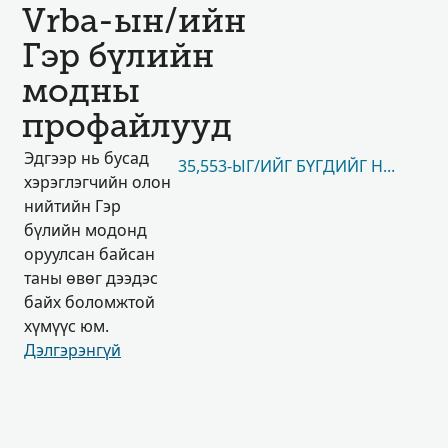
Vrba-ын/ийн
Гэр бүлийн
модны
профайлууд
Эдгээр нь бусад
35,553-ЫГ/ИЙГ БҮГДИЙГ НЬ ҮЗЭХ
хэрэглэгчийн олон
нийтийн Гэр
бүлийн модонд
оруулсан байсан
таны өвөг дээдэс
байх боломжтой
хүмүүс юм.
Дэлгэрэнгүй