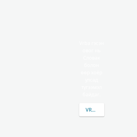
Vrba гэсэн
овог нь
Словак
болон
өөр хоёр
улсад
түгээмэл
байдаг.
VRBA-ЫН/ИЙН ТАЛАА