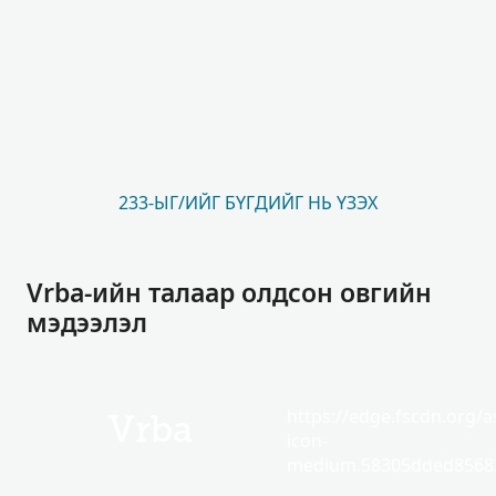
233-ЫГ/ИЙГ БҮГДИЙГ НЬ ҮЗЭХ
Vrba-ийн талаар олдсон овгийн
мэдээлэл
https://edge.fscdn.org/as
Vrba
icon-
medium.58305dded85682