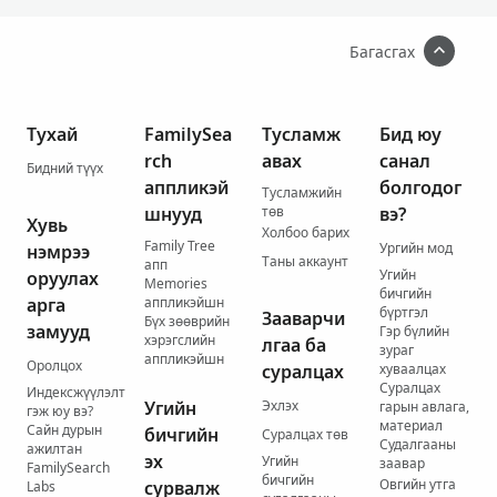
Багасгах
Тухай
FamilySea
Тусламж
Бид юу
rch
авах
санал
Бидний түүх
аппликэй
болгодог
Тусламжийн
шнууд
төв
вэ?
Хувь
Холбоо барих
Family Tree
Ургийн мод
нэмрээ
Таны аккаунт
апп
Угийн
оруулах
Memories
бичгийн
арга
аппликэйшн
бүртгэл
Зааварчи
Бүх зөөврийн
замууд
Гэр бүлийн
хэрэгслийн
лгаа ба
зураг
аппликэйшн
Оролцох
суралцах
хуваалцах
Суралцах
Индексжүүлэлт
Угийн
Эхлэх
гарын авлага,
гэж юу вэ?
материал
Сайн дурын
бичгийн
Суралцах төв
Судалгааны
ажилтан
эх
Угийн
заавар
FamilySearch
бичгийн
Овгийн утга
сурвалж
Labs