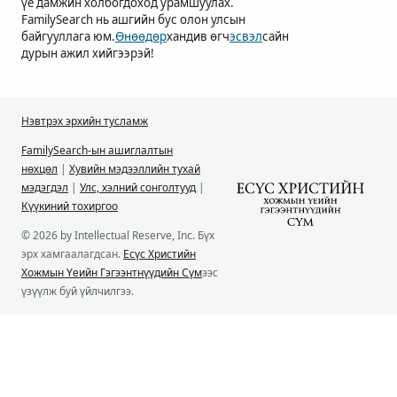
үе дамжин холбогдоход урамшуулах.
FamilySearch нь ашгийн бус олон улсын
байгууллага юм.
Өнөөдөр
хандив өгч
эсвэл
сайн
дурын ажил хийгээрэй!
Нэвтрэх эрхийн тусламж
FamilySearch-ын ашиглалтын
нөхцөл
|
Хувийн мэдээллийн тухай
мэдэгдэл
|
Улс, хэлний сонголтууд
|
Күүкиний тохиргоо
© 2026 by Intellectual Reserve, Inc. Бүх
эрх хамгаалагдсан.
Есүс Христийн
Хожмын Үеийн Гэгээнтнүүдийн Сүм
ээс
үзүүлж буй үйлчилгээ.