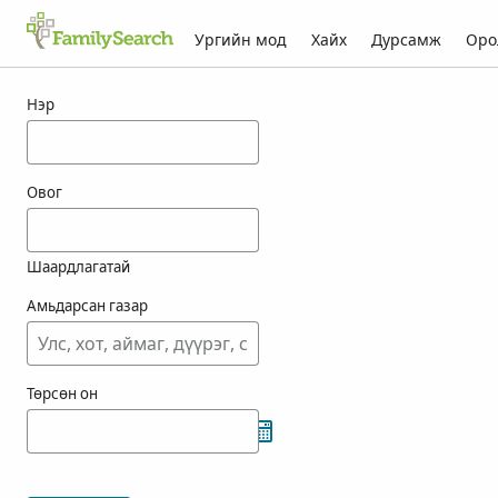
Ургийн мод
Хайх
Дурсамж
Оро
vrba-ын үр дүн
Нэр
Овог
Шаардлагатай
Амьдарсан газар
Төрсөн он