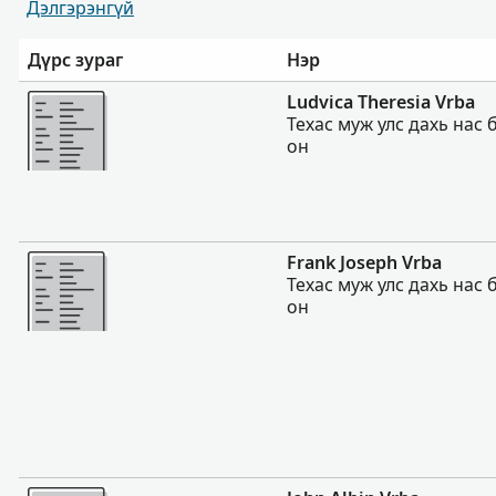
Дэлгэрэнгүй
Дүрс зураг
Нэр
Нэмэх
Ludvica Theresia Vrba
Техас муж улс дахь нас 
он
Нэмэх
Frank Joseph Vrba
Техас муж улс дахь нас 
он
Нэмэх