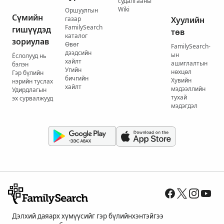
судалгааны
Wiki
Оршуулгын
Сүмийн
газар
Хуулийн
FamilySearch
гишүүдэд
төв
каталог
зориулав
Өвөг
FamilySearch-
дээдсийн
ын
Ёслолууд нь
хайлт
ашиглалтын
бэлэн
Угийн
нөхцөл
Гэр бүлийн
бичгийн
Хувийн
нэрийн туслах
хайлт
мэдээллийн
Удирдлагын
тухай
эх сурвалжууд
мэдэгдэл
Дэлхий даяарх хүмүүсийг гэр бүлийнхэнтэйгээ