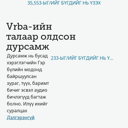
35,553-ЫГ/ИЙГ БҮГДИЙГ НЬ ҮЗЭХ
Vrba-ийн
талаар олдсон
дурсамж
Дурсамж нь бусад
233-ЫГ/ИЙГ БҮГДИЙГ НЬ ҮЗЭХ
хэрэглэгчийн Гэр
бүлийн модонд
байршуулсан
зураг, түүх, баримт
бичиг эсвэл аудио
бичлэгүүд багтаж
болно. Илүү ихийг
суралцах
Дэлгэрэнгүй