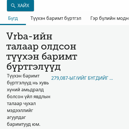
ХАЙХ
Бүгд
Түүхэн баримт бүртгэл
Гэр бүлийн мод
Vrba-ийн
талаар олдсон
түүхэн баримт
бүртгэлүүд
Түүхэн баримт
279,087-ЫГ/ИЙГ БҮГДИЙГ НЬ ҮЗЭХ
бүртгэлүүд нь хувь
хүний амьдралд
болсон үйл явдлын
талаар чухал
мэдээллийг
агуулдаг
баримтууд юм.