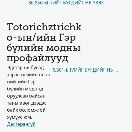
36,856-ЫГ/ИЙГ БҮГДИЙГ НЬ ҮЗЭХ
Totorichztrichk
o-ын/ийн Гэр
бүлийн модны
профайлууд
Эдгээр нь бусад
6,301-ЫГ/ИЙГ БҮГДИЙГ НЬ ҮЗЭХ
хэрэглэгчийн олон
нийтийн Гэр
бүлийн модонд
оруулсан байсан
таны өвөг дээдэс
байх боломжтой
хүмүүс юм.
Дэлгэрэнгүй