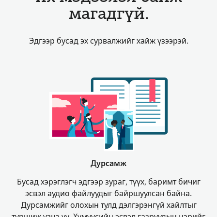
магадгүй.
Эдгээр бусад эх сурвалжийг хайж үзээрэй.
Дурсамж
Бусад хэрэглэгч эдгээр зураг, түүх, баримт бичиг
эсвэл аудио файлуудыг байршуулсан байна.
Дурсамжийг олохын тулд дэлгэрэнгүй хайлтыг
туршиж үзнэ үү. Хүмүүсийн эсвэл газруудын нэрийг