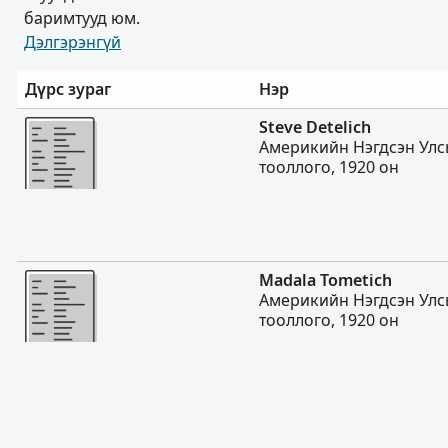
баримтууд юм.
Дэлгэрэнгүй
Дүрс зураг
Нэр
Нэмэх
Steve Detelich
Америкийн Нэгдсэн Улс
тооллого, 1920 он
Нэмэх
Madala Tometich
Америкийн Нэгдсэн Улс
тооллого, 1920 он