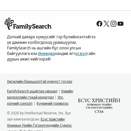
Дэлхий даяарх хүмүүсийг гэр бүлийнхэнтэйгээ
үе дамжин холбогдоход урамшуулах.
FamilySearch нь ашгийн бус олон улсын
байгууллага юм.
Өнөөдөр
хандив өгч
эсвэл
сайн
дурын ажил хийгээрэй!
Хөгжлийн бэрхшээлтэй хүмүүст туслах
FamilySearch ашиглах нөхцөл
|
Хувийн
мэдээллийн тухай мэдэгдэл
|
Улс,
хэлний сонголт
|
Күүкиний тохиргоо
© 2026 by Intellectual Reserve, Inc. Бүх
эрх хамгаалагдсан.
Есүс Христийн
Хожмын Үеийн Гэгээнтнүүдийн Сүмээс