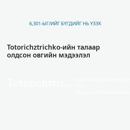
6,301-ЫГ/ИЙГ БҮГДИЙГ НЬ ҮЗЭХ
Totorichztrichko-ийн талаар
олдсон овгийн мэдээлэл
https://edge.fscdn.org/as
Totorichztrichko
icon-
medium.58305dded85682