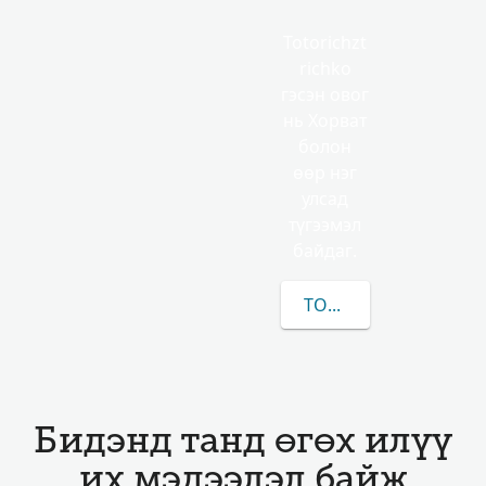
Totorichzt
richko
гэсэн овог
нь Хорват
болон
өөр нэг
улсад
түгээмэл
байдаг.
TOTORICHZTRICHKO-
Бидэнд танд өгөх илүү
их мэдээлэл байж