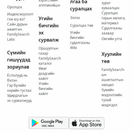
хэрэгслийн
лгаа ба
зураг
аппликэйшн
Оролцох
суралцах
хуваалцах
Суралцах
Индексжүүлэлт
Угийн
Эхлэх
гарын авлага,
гэж юу вэ?
материал
Сайн дурын
бичгийн
Суралцах төв
Судалгааны
ажилтан
эх
Угийн
заавар
FamilySearch
бичгийн
Овгийн утга
сурвалж
Labs
судалгааны
Wiki
Оршуулгын
Сүмийн
газар
Хуулийн
FamilySearch
гишүүдэд
төв
каталог
зориулав
Өвөг
FamilySearch-
дээдсийн
ын
Ёслолууд нь
хайлт
ашиглалтын
бэлэн
Угийн
нөхцөл
Гэр бүлийн
бичгийн
Хувийн
нэрийн туслах
хайлт
мэдээллийн
Удирдлагын
тухай
эх сурвалжууд
мэдэгдэл