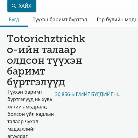
ХАЙХ
Бүгд
Түүхэн баримт бүртгэл
Гэр бүлийн мод
Totorichztrichk
o-ийн талаар
олдсон түүхэн
баримт
бүртгэлүүд
Түүхэн баримт
36,856-ЫГ/ИЙГ БҮГДИЙГ НЬ ҮЗЭХ
бүртгэлүүд нь хувь
хүний амьдралд
болсон үйл явдлын
талаар чухал
мэдээллийг
агуулдаг