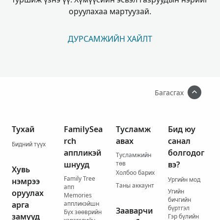
оруулахаа мартуузай.
ДУРСАМЖИЙН ХАЙЛТ
Багасгах
Тухай
FamilySea
Тусламж
Бид юу
rch
авах
санал
Бидний түүх
аппликэй
болгодог
Тусламжийн
шнууд
төв
вэ?
Хувь
Холбоо барих
Family Tree
Ургийн мод
нэмрээ
Таны аккаунт
апп
Угийн
оруулах
Memories
бичгийн
арга
аппликэйшн
бүртгэл
Зааварчи
Бүх зөөврийн
замууд
Гэр бүлийн