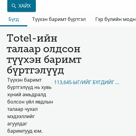
ХАЙХ
Бүгд
Түүхэн баримт бүртгэл
Гэр бүлийн мод
Totel-ийн
талаар олдсон
түүхэн баримт
бүртгэлүүд
Түүхэн баримт
113,645-ЫГ/ИЙГ БҮГДИЙГ НЬ ҮЗЭХ
бүртгэлүүд нь хувь
хүний амьдралд
болсон үйл явдлын
талаар чухал
мэдээллийг
агуулдаг
баримтууд юм.