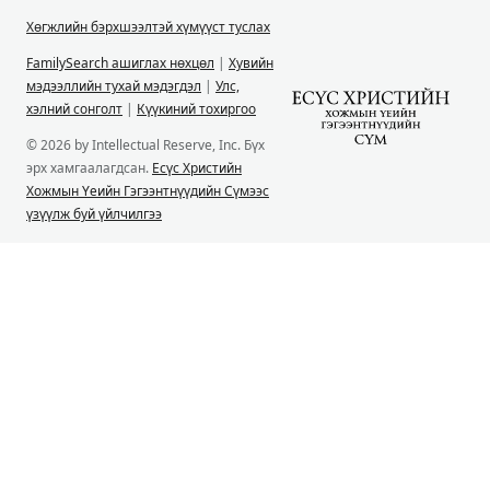
Хөгжлийн бэрхшээлтэй хүмүүст туслах
FamilySearch ашиглах нөхцөл
|
Хувийн
мэдээллийн тухай мэдэгдэл
|
Улс,
хэлний сонголт
|
Күүкиний тохиргоо
© 2026 by Intellectual Reserve, Inc. Бүх
эрх хамгаалагдсан.
Есүс Христийн
Хожмын Үеийн Гэгээнтнүүдийн Сүмээс
үзүүлж буй үйлчилгээ