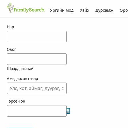
Ургийн мод
Хайх
Дурсамж
Оро
totel-ын үр дүн
Нэр
Овог
Шаардлагатай
Амьдарсан газар
Төрсөн он