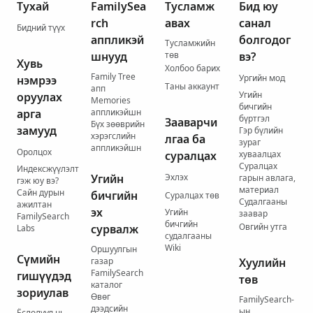
Тухай
FamilySea
Тусламж
Бид юу
rch
авах
санал
Бидний түүх
аппликэй
болгодог
Тусламжийн
шнууд
төв
вэ?
Хувь
Холбоо барих
Family Tree
Ургийн мод
нэмрээ
Таны аккаунт
апп
Угийн
оруулах
Memories
бичгийн
арга
аппликэйшн
бүртгэл
Зааварчи
Бүх зөөврийн
замууд
Гэр бүлийн
хэрэгслийн
лгаа ба
зураг
аппликэйшн
Оролцох
суралцах
хуваалцах
Суралцах
Индексжүүлэлт
Угийн
Эхлэх
гарын авлага,
гэж юу вэ?
материал
Сайн дурын
бичгийн
Суралцах төв
Судалгааны
ажилтан
эх
Угийн
заавар
FamilySearch
бичгийн
Овгийн утга
сурвалж
Labs
судалгааны
Wiki
Оршуулгын
Сүмийн
газар
Хуулийн
FamilySearch
гишүүдэд
төв
каталог
зориулав
Өвөг
FamilySearch-
дээдсийн
ын
Ёслолууд нь