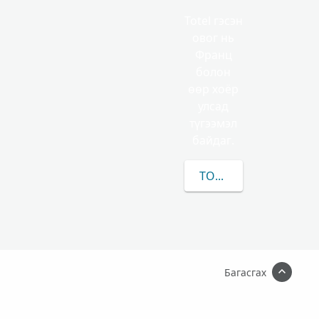
Totel гэсэн
овог нь
Франц
болон
өөр хоёр
улсад
түгээмэл
байдаг.
TOTEL-ЫН/ИЙН ТАЛА
Багасгах