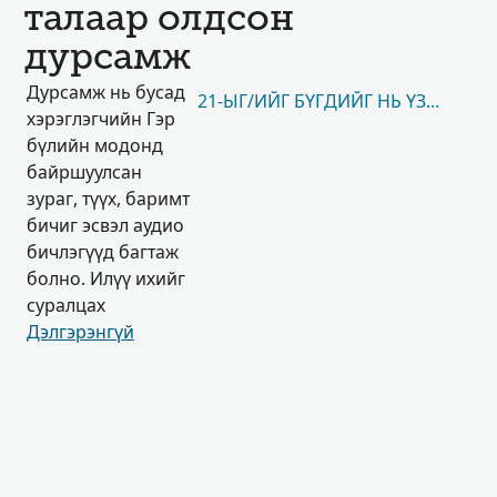
талаар олдсон
дурсамж
Дурсамж нь бусад
21-ЫГ/ИЙГ БҮГДИЙГ НЬ ҮЗЭХ
хэрэглэгчийн Гэр
бүлийн модонд
байршуулсан
зураг, түүх, баримт
бичиг эсвэл аудио
бичлэгүүд багтаж
болно. Илүү ихийг
суралцах
Дэлгэрэнгүй