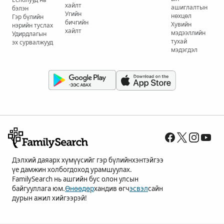
хайлт
ашиглалтын
бэлэн
Угийн
нөхцөл
Гэр бүлийн
бичгийн
Хувийн
нэрийн туслах
хайлт
мэдээллийн
Удирдлагын
тухай
эх сурвалжууд
мэдэгдэл
Дэлхий даяарх хүмүүсийг гэр бүлийнхэнтэйгээ
үе дамжин холбогдоход урамшуулах.
FamilySearch нь ашгийн бус олон улсын
байгууллага юм.
Өнөөдөр
хандив өгч
эсвэл
сайн
дурын ажил хийгээрэй!