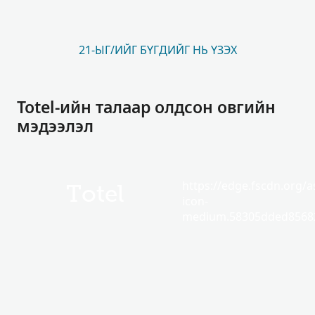
21-ЫГ/ИЙГ БҮГДИЙГ НЬ ҮЗЭХ
Totel-ийн талаар олдсон овгийн
мэдээлэл
https://edge.fscdn.org/as
Totel
icon-
medium.58305dded85682