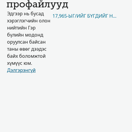
профайлууд
Эдгээр нь бусад
17,965-ЫГ/ИЙГ БҮГДИЙГ НЬ ҮЗЭХ
хэрэглэгчийн олон
нийтийн Гэр
бүлийн модонд
оруулсан байсан
таны өвөг дээдэс
байх боломжтой
хүмүүс юм.
Дэлгэрэнгүй