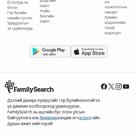
дээдсийн
ын
Ёслолууд нь
хайлт
ашиглалтын
бэлэн
Угийн
нөхцөл
Гэр бүлийн
бичгийн
Хувийн
нэрийн туслах
хайлт
мэдээллийн
Удирдлагын
тухай
эх сурвалжууд
мэдэгдэл
Дэлхий даяарх хүмүүсийг гэр бүлийнхэнтэйгээ
үе дамжин холбогдоход урамшуулах.
FamilySearch нь ашгийн бус олон улсын
байгууллага юм.
Өнөөдөр
хандив өгч
эсвэл
сайн
дурын ажил хийгээрэй!