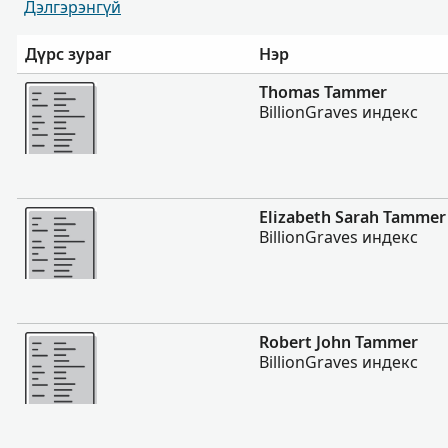
Дэлгэрэнгүй
Дүрс зураг
Нэр
Нэмэх
Thomas Tammer
BillionGraves индекс
Нэмэх
Elizabeth Sarah Tammer
BillionGraves индекс
Нэмэх
Robert John Tammer
BillionGraves индекс