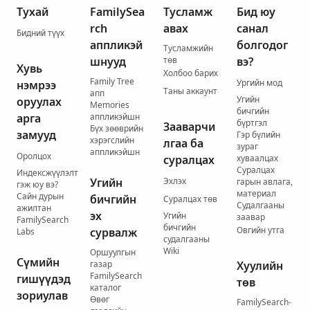
Тухай
FamilySea
Тусламж
Бид юу
rch
авах
санал
Бидний түүх
аппликэй
болгодог
Тусламжийн
шнууд
төв
вэ?
Хувь
Холбоо барих
Family Tree
Ургийн мод
нэмрээ
Таны аккаунт
апп
Угийн
оруулах
Memories
бичгийн
арга
аппликэйшн
бүртгэл
Зааварчи
Бүх зөөврийн
замууд
Гэр бүлийн
хэрэгслийн
лгаа ба
зураг
аппликэйшн
Оролцох
суралцах
хуваалцах
Суралцах
Индексжүүлэлт
Угийн
Эхлэх
гарын авлага,
гэж юу вэ?
материал
Сайн дурын
бичгийн
Суралцах төв
Судалгааны
ажилтан
эх
Угийн
заавар
FamilySearch
бичгийн
Овгийн утга
сурвалж
Labs
судалгааны
Wiki
Оршуулгын
Сүмийн
газар
Хуулийн
FamilySearch
гишүүдэд
төв
каталог
зориулав
Өвөг
FamilySearch-