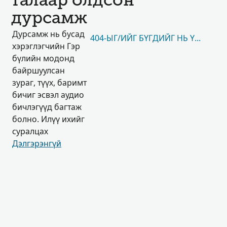
талаар олдсон
дурсамж
Дурсамж нь бусад
404-ЫГ/ИЙГ БҮГДИЙГ НЬ ҮЗЭХ
хэрэглэгчийн Гэр
бүлийн модонд
байршуулсан
зураг, түүх, баримт
бичиг эсвэл аудио
бичлэгүүд багтаж
болно. Илүү ихийг
суралцах
Дэлгэрэнгүй