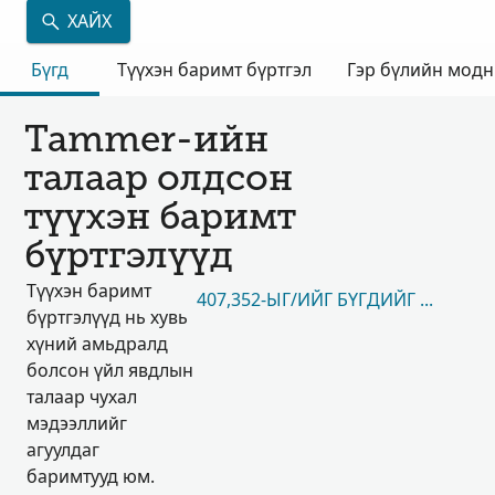
ХАЙХ
Бүгд
Түүхэн баримт бүртгэл
Гэр бүлийн мод
Tammer-ийн
талаар олдсон
түүхэн баримт
бүртгэлүүд
Түүхэн баримт
407,352-ЫГ/ИЙГ БҮГДИЙГ НЬ ҮЗЭХ
бүртгэлүүд нь хувь
хүний амьдралд
болсон үйл явдлын
талаар чухал
мэдээллийг
агуулдаг
баримтууд юм.