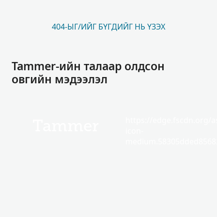
404-ЫГ/ИЙГ БҮГДИЙГ НЬ ҮЗЭХ
Tammer-ийн талаар олдсон
овгийн мэдээлэл
https://edge.fscdn.org/as
Tammer
icon-
medium.58305dded85682