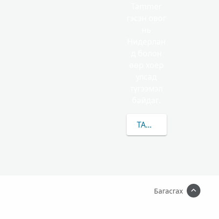
Tammer
гэсэн овог
нь
Нидерлан
д болон
өөр хоёр
улсад
түгээмэл
байдаг.
TAMMER-ЫН/ИЙН ТАЛ
Багасгах