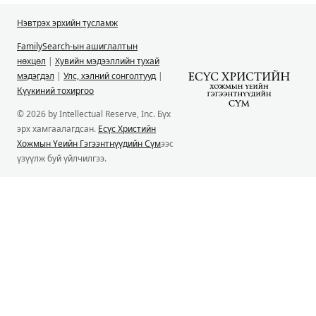
Нэвтрэх эрхийн тусламж
FamilySearch-ын ашиглалтын
нөхцөл
|
Хувийн мэдээллийн тухай
мэдэгдэл
|
Улс, хэлний сонголтууд
|
Күүкиний тохиргоо
© 2026 by Intellectual Reserve, Inc. Бүх
эрх хамгаалагдсан.
Есүс Христийн
Хожмын Үеийн Гэгээнтнүүдийн Сүм
ээс
үзүүлж буй үйлчилгээ.