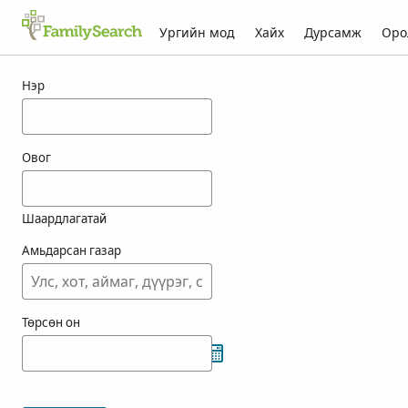
Ургийн мод
Хайх
Дурсамж
Оро
tammer-ын үр дүн
Нэр
Овог
Шаардлагатай
Амьдарсан газар
Төрсөн он