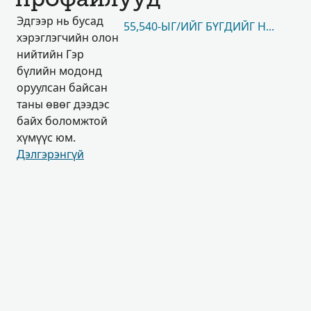
профайлууд
Эдгээр нь бусад
55,540-ЫГ/ИЙГ БҮГДИЙГ НЬ ҮЗЭХ
хэрэглэгчийн олон
нийтийн Гэр
бүлийн модонд
оруулсан байсан
таны өвөг дээдэс
байх боломжтой
хүмүүс юм.
Дэлгэрэнгүй