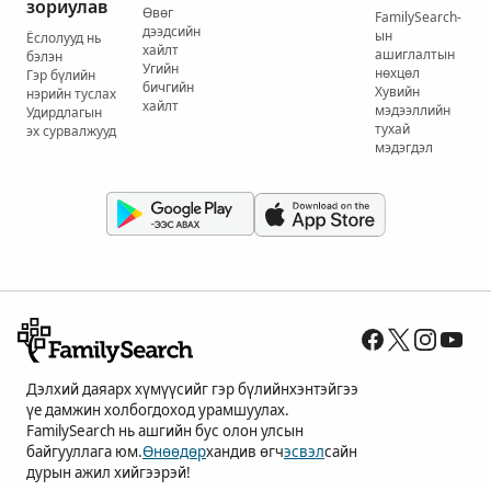
зориулав
Өвөг
FamilySearch-
дээдсийн
ын
Ёслолууд нь
хайлт
ашиглалтын
бэлэн
Угийн
нөхцөл
Гэр бүлийн
бичгийн
Хувийн
нэрийн туслах
хайлт
мэдээллийн
Удирдлагын
тухай
эх сурвалжууд
мэдэгдэл
Дэлхий даяарх хүмүүсийг гэр бүлийнхэнтэйгээ
үе дамжин холбогдоход урамшуулах.
FamilySearch нь ашгийн бус олон улсын
байгууллага юм.
Өнөөдөр
хандив өгч
эсвэл
сайн
дурын ажил хийгээрэй!