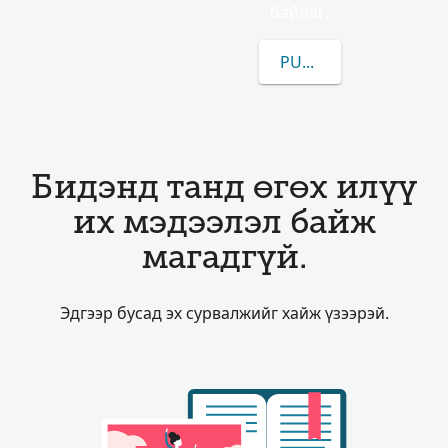
байдаг.
PURTAL-ЫН/ИЙН ТАЛ
Бидэнд танд өгөх илүү
их мэдээлэл байж
магадгүй.
Эдгээр бусад эх сурвалжийг хайж үзээрэй.