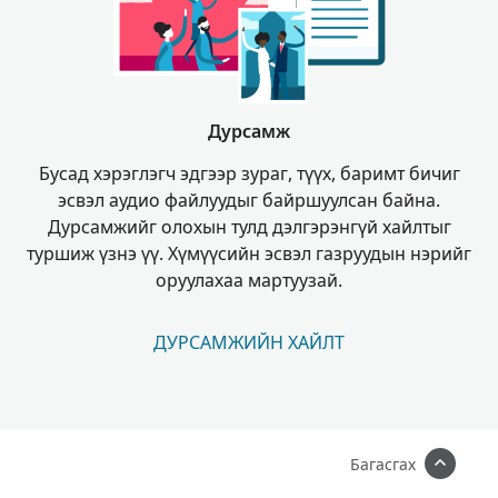
Дурсамж
Бусад хэрэглэгч эдгээр зураг, түүх, баримт бичиг
эсвэл аудио файлуудыг байршуулсан байна.
Дурсамжийг олохын тулд дэлгэрэнгүй хайлтыг
туршиж үзнэ үү. Хүмүүсийн эсвэл газруудын нэрийг
оруулахаа мартуузай.
ДУРСАМЖИЙН ХАЙЛТ
Багасгах