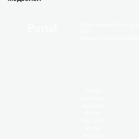
https://edge.fscdn.org/as
Purtal
icon-
medium.58305dded85682
Purtal
гэсэн овог
нь Унгар
болон
өөр хоёр
улсад
түгээмэл