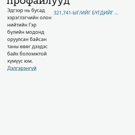
профайлууд
Эдгээр нь бусад
321,741-ЫГ/ИЙГ БҮГДИЙГ НЬ ҮЗЭХ
хэрэглэгчийн олон
нийтийн Гэр
бүлийн модонд
оруулсан байсан
таны өвөг дээдэс
байх боломжтой
хүмүүс юм.
Дэлгэрэнгүй