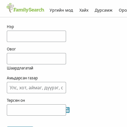
Ургийн мод
Хайх
Дурсамж
Оро
purtal-ын үр дүн
Нэр
Овог
Шаардлагатай
Амьдарсан газар
Төрсөн он