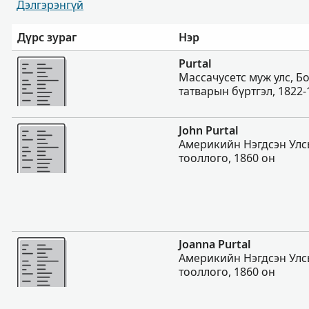
Дэлгэрэнгүй
Дүрс зураг
Нэр
Нэмэх
Purtal
Массачусетс муж улс, Б
татварын бүртгэл, 1822-
Нэмэх
John Purtal
Америкийн Нэгдсэн Улс
тооллого, 1860 он
Нэмэх
Joanna Purtal
Америкийн Нэгдсэн Улс
тооллого, 1860 он