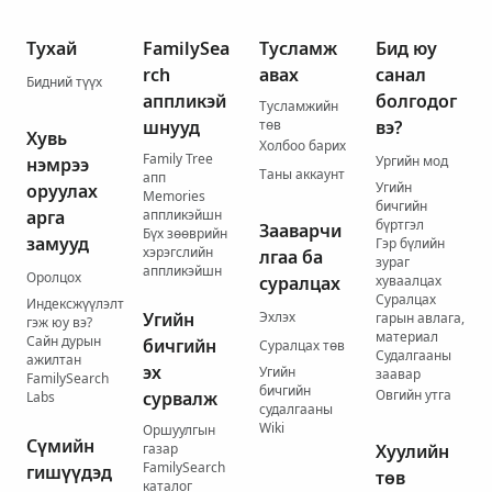
Тухай
FamilySea
Тусламж
Бид юу
rch
авах
санал
Бидний түүх
аппликэй
болгодог
Тусламжийн
шнууд
төв
вэ?
Хувь
Холбоо барих
Family Tree
Ургийн мод
нэмрээ
Таны аккаунт
апп
Угийн
оруулах
Memories
бичгийн
арга
аппликэйшн
бүртгэл
Зааварчи
Бүх зөөврийн
замууд
Гэр бүлийн
хэрэгслийн
лгаа ба
зураг
аппликэйшн
Оролцох
суралцах
хуваалцах
Суралцах
Индексжүүлэлт
Угийн
Эхлэх
гарын авлага,
гэж юу вэ?
материал
Сайн дурын
бичгийн
Суралцах төв
Судалгааны
ажилтан
эх
Угийн
заавар
FamilySearch
бичгийн
Овгийн утга
сурвалж
Labs
судалгааны
Wiki
Оршуулгын
Сүмийн
газар
Хуулийн
FamilySearch
гишүүдэд
төв
каталог