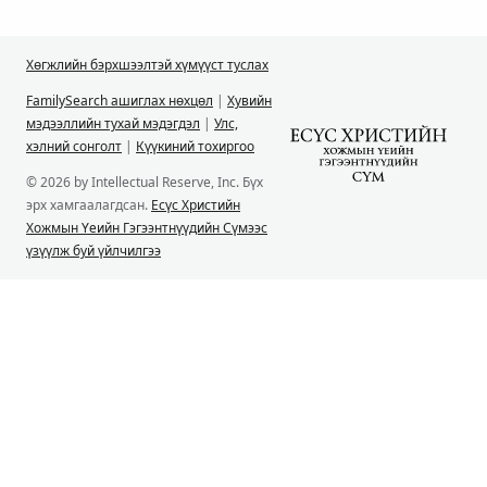
Хөгжлийн бэрхшээлтэй хүмүүст туслах
FamilySearch ашиглах нөхцөл
|
Хувийн
мэдээллийн тухай мэдэгдэл
|
Улс,
хэлний сонголт
|
Күүкиний тохиргоо
© 2026 by Intellectual Reserve, Inc. Бүх
эрх хамгаалагдсан.
Есүс Христийн
Хожмын Үеийн Гэгээнтнүүдийн Сүмээс
үзүүлж буй үйлчилгээ