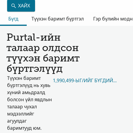
ХАЙХ
Бүгд
Түүхэн баримт бүртгэл
Гэр бүлийн мод
Purtal-ийн
талаар олдсон
түүхэн баримт
бүртгэлүүд
Түүхэн баримт
1,990,499-ЫГ/ИЙГ БҮГДИЙГ НЬ ҮЗЭ
бүртгэлүүд нь хувь
хүний амьдралд
болсон үйл явдлын
талаар чухал
мэдээллийг
агуулдаг
баримтууд юм.