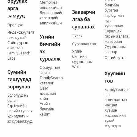
оруулах
Memories
бичгийн
арга
аппликэйшн
бүртгэл
Зааварчи
Бүх зөөврийн
замууд
Гэр бүлийн
хэрэгслийн
лгаа ба
зураг
аппликэйшн
Оролцох
суралцах
хуваалцах
Суралцах
Индексжүүлэлт
Угийн
Эхлэх
гарын авлага,
гэж юу вэ?
материал
Сайн дурын
бичгийн
Суралцах төв
Судалгааны
ажилтан
эх
Угийн
заавар
FamilySearch
бичгийн
Овгийн утга
сурвалж
Labs
судалгааны
Wiki
Оршуулгын
Сүмийн
газар
Хуулийн
FamilySearch
гишүүдэд
төв
каталог
зориулав
Өвөг
FamilySearch-
дээдсийн
ын
Ёслолууд нь
хайлт
ашиглалтын
бэлэн
Угийн
нөхцөл
Гэр бүлийн
бичгийн
Хувийн
нэрийн туслах
хайлт
мэдээллийн
Удирдлагын
тухай
эх сурвалжууд
мэдэгдэл