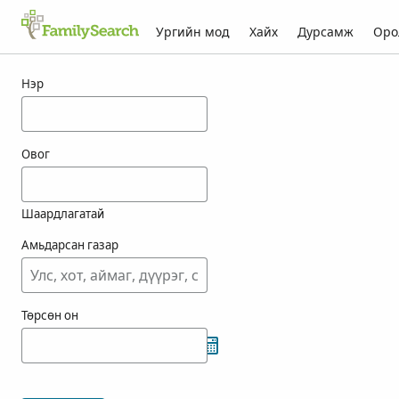
Ургийн мод
Хайх
Дурсамж
Оро
orvill-ын үр дүн
Нэр
Овог
Шаардлагатай
Амьдарсан газар
Төрсөн он