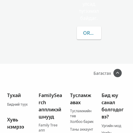
улсад
түгээмэл
байдаг.
ORVILL-ЫН/ИЙН ТАЛ
Багасгах
Тухай
FamilySea
Тусламж
Бид юу
rch
авах
санал
Бидний түүх
аппликэй
болгодог
Тусламжийн
шнууд
төв
вэ?
Хувь
Холбоо барих
Family Tree
Ургийн мод
нэмрээ
Таны аккаунт
апп
Угийн