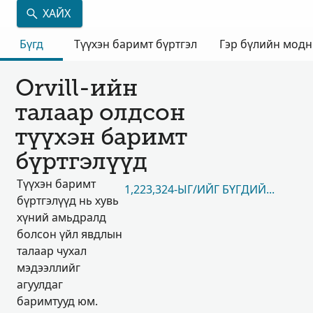
ХАЙХ
Бүгд
Түүхэн баримт бүртгэл
Гэр бүлийн мод
Orvill-ийн
талаар олдсон
түүхэн баримт
бүртгэлүүд
Түүхэн баримт
1,223,324-ЫГ/ИЙГ БҮГДИЙГ НЬ ҮЗЭ
бүртгэлүүд нь хувь
хүний амьдралд
болсон үйл явдлын
талаар чухал
мэдээллийг
агуулдаг
баримтууд юм.