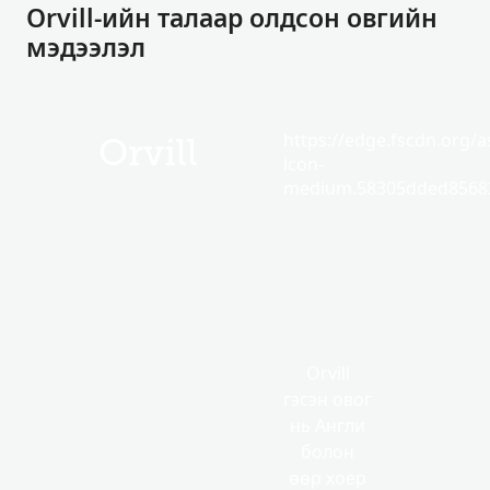
Orvill-ийн талаар олдсон овгийн
мэдээлэл
https://edge.fscdn.org/as
Orvill
icon-
medium.58305dded85682
Orvill
гэсэн овог
нь Англи
болон
өөр хоёр