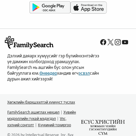
Дэлхий даяарх хүмүүсийг гэр бүлийнхэнтэйгээ
үе дамжин холбогдоход урамшуулах.
FamilySearch нь ашгийн бус олон улсын
байгууллага юм.
Өнөөдөр
хандив өгч
эсвэл
сайн
дурын ажил хийгээрэй!
Хөгжлийн бэрхшээлтэй хүмүүст туслах
FamilySearch ашиглах нөхцөл
|
Хувийн
мэдээллийн тухай мэдэгдэл
|
Улс,
хэлний сонголт
|
Күүкиний тохиргоо
© 2026 by Intellectual Reserve, Inc. Бүх