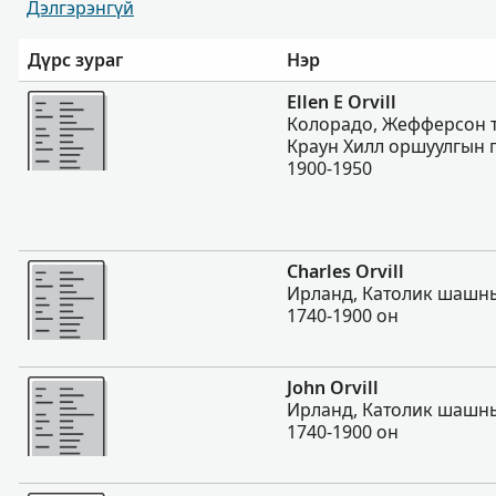
Дэлгэрэнгүй
Дүрс зураг
Нэр
Нэмэх
Ellen E Orvill
Колорадо, Жефферсон т
Краун Хилл оршуулгын г
1900-1950
Нэмэх
Charles Orvill
Ирланд, Католик шашны
1740-1900 он
Нэмэх
John Orvill
Ирланд, Католик шашны
1740-1900 он
Нэмэх