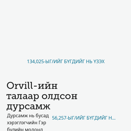
134,025-ЫГ/ИЙГ БҮГДИЙГ НЬ ҮЗЭХ
Orvill-ийн
талаар олдсон
дурсамж
Дурсамж нь бусад
56,257-ЫГ/ИЙГ БҮГДИЙГ НЬ ҮЗЭХ
хэрэглэгчийн Гэр
бүлийн модонд