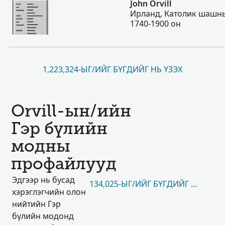
John Orvill
Ирланд, Католик шашны
1740-1900 он
1,223,324-ЫГ/ИЙГ БҮГДИЙГ НЬ ҮЗЭХ
Orvill-ын/ийн
Гэр бүлийн
модны
профайлууд
Эдгээр нь бусад
134,025-ЫГ/ИЙГ БҮГДИЙГ НЬ ҮЗЭХ
хэрэглэгчийн олон
нийтийн Гэр
бүлийн модонд