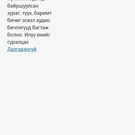
байршуулсан
зураг, түүх, баримт
бичиг эсвэл аудио
бичлэгүүд багтаж
болно. Илүү ихийг
суралцах
Дэлгэрэнгүй