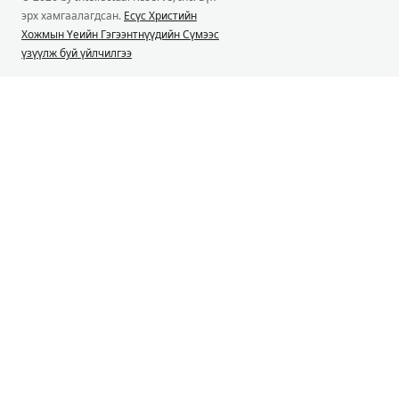
эрх хамгаалагдсан.
Есүс Христийн
Хожмын Үеийн Гэгээнтнүүдийн Сүмээс
үзүүлж буй үйлчилгээ