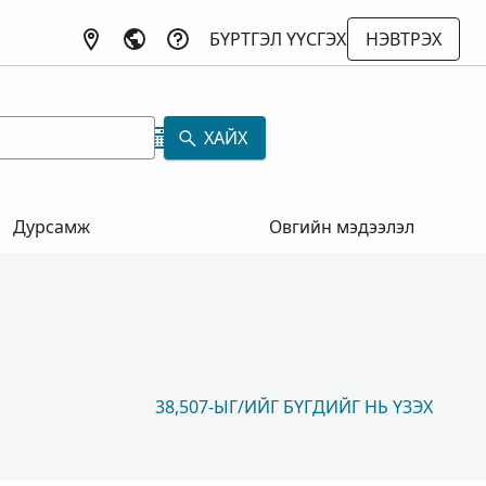
БҮРТГЭЛ ҮҮСГЭХ
НЭВТРЭХ
ХАЙХ
Дурсамж
Овгийн мэдээлэл
38,507-ЫГ/ИЙГ БҮГДИЙГ НЬ ҮЗЭХ