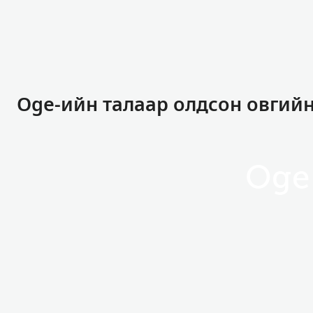
Oge-ийн талаар олдсон овгий
Oge