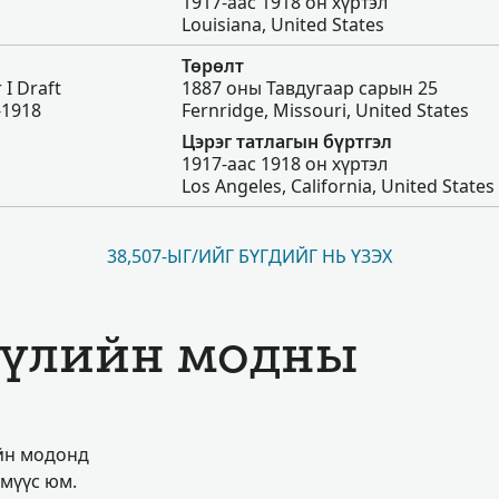
1917-аас 1918 он хүртэл
Louisiana, United States
Төрөлт
 I Draft
1887 оны Тавдугаар сарын 25
-1918
Fernridge, Missouri, United States
Цэрэг татлагын бүртгэл
1917-аас 1918 он хүртэл
Los Angeles, California, United States
38,507-ЫГ/ИЙГ БҮГДИЙГ НЬ ҮЗЭХ
бүлийн модны
ийн модонд
үмүүс юм.