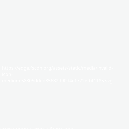
https://edge.fscdn.org/assets/static/media/invalid-
icon-
medium.58305dded85682d90d4c1772efbf1185.svg