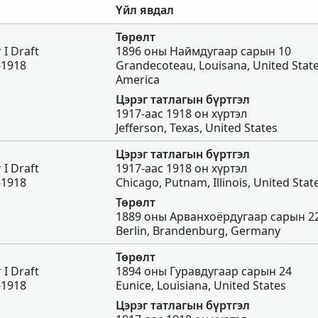
Үйл явдал
Төрөлт
 I Draft
1896 оны Наймдугаар сарын 10
-1918
Grandecoteau, Louisana, United Stat
America
Цэрэг татлагын бүртгэл
1917-аас 1918 он хүртэл
Jefferson, Texas, United States
Цэрэг татлагын бүртгэл
 I Draft
1917-аас 1918 он хүртэл
-1918
Chicago, Putnam, Illinois, United Stat
Төрөлт
1889 оны Арванхоёрдугаар сарын 2
Berlin, Brandenburg, Germany
Төрөлт
 I Draft
1894 оны Гуравдугаар сарын 24
-1918
Eunice, Louisiana, United States
Цэрэг татлагын бүртгэл