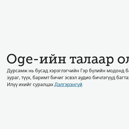
Oge-ийн талаар о
Дурсамж нь бусад хэрэглэгчийн Гэр бүлийн модонд 
зураг, түүх, баримт бичиг эсвэл аудио бичлэгүүд багт
Илүү ихийг суралцах
Дэлгэрэнгүй