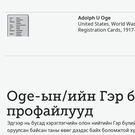
Нэмэх
Adolph U Oge
United States, World War
Registration Cards, 1917
Oge-ын/ийн Гэр 
профайлууд
Эдгээр нь бусад хэрэглэгчийн олон нийтийн Гэр бүл
оруулсан байсан таны өвөг дээдэс байх боломжтой х