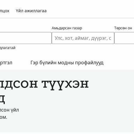
лцох
Үйл ажиллагаа
Амьдарсан газар
Төрсөн он
длагатай
ртгэл
Гэр бүлийн модны профайлууд
лдсон түүхэн
д
лсон үйл
юм.