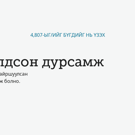
4,807-ЫГ/ИЙГ БҮГДИЙГ НЬ ҮЗЭХ
лдсон дурсамж
байршуулсан
аж болно.