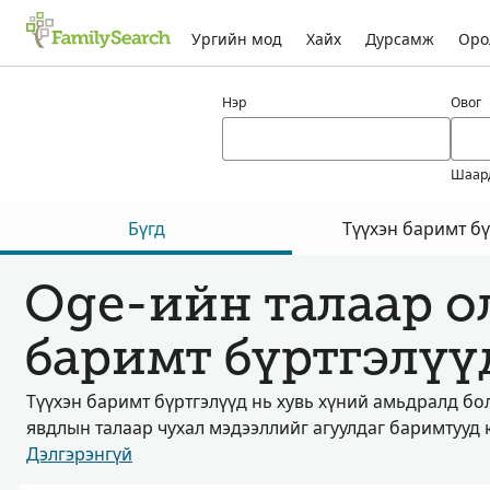
Ургийн мод
Хайх
Дурсамж
Оро
oge-ын үр дүн
Нэр
Овог
Шаар
Бүгд
Түүхэн баримт бү
Oge-ийн талаар о
баримт бүртгэлүү
Түүхэн баримт бүртгэлүүд нь хувь хүний амьдралд бо
явдлын талаар чухал мэдээллийг агуулдаг баримтууд 
Дэлгэрэнгүй