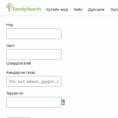
Ургийн мод
Хайх
Дурсамж
Оро
nasedkin-ын үр дүн
Нэр
Овог
Шаардлагатай
Амьдарсан газар
Төрсөн он