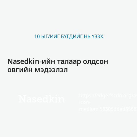
10-ЫГ/ИЙГ БҮГДИЙГ НЬ ҮЗЭХ
Nasedkin-ийн талаар олдсон
овгийн мэдээлэл
https://edge.fscdn.org/as
Nasedkin
icon-
medium.58305dded85682