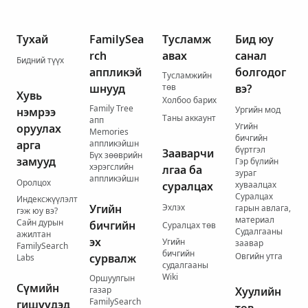
Тухай
FamilySea
Тусламж
Бид юу
rch
авах
санал
Бидний түүх
аппликэй
болгодог
Тусламжийн
шнууд
төв
вэ?
Хувь
Холбоо барих
Family Tree
Ургийн мод
нэмрээ
Таны аккаунт
апп
Угийн
оруулах
Memories
бичгийн
арга
аппликэйшн
бүртгэл
Зааварчи
Бүх зөөврийн
замууд
Гэр бүлийн
хэрэгслийн
лгаа ба
зураг
аппликэйшн
Оролцох
суралцах
хуваалцах
Суралцах
Индексжүүлэлт
Угийн
Эхлэх
гарын авлага,
гэж юу вэ?
материал
Сайн дурын
бичгийн
Суралцах төв
Судалгааны
ажилтан
эх
Угийн
заавар
FamilySearch
бичгийн
Овгийн утга
сурвалж
Labs
судалгааны
Wiki
Оршуулгын
Сүмийн
газар
Хуулийн
FamilySearch
гишүүдэд