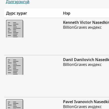
Дэлгэрэнгүй
Дүрс зураг
Нэр
Нэмэх
Kenneth Victor Nasedki
BillionGraves индекс
Нэмэх
Danil Danilovich Nasedk
BillionGraves индекс
Нэмэх
Pavel Ivanovich Nasedk
BillionGraves индекс