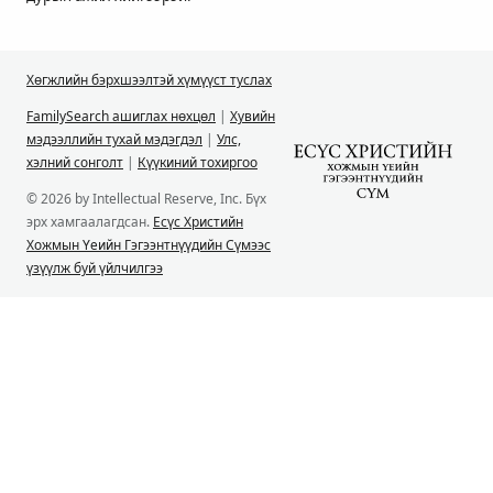
Хөгжлийн бэрхшээлтэй хүмүүст туслах
FamilySearch ашиглах нөхцөл
|
Хувийн
мэдээллийн тухай мэдэгдэл
|
Улс,
хэлний сонголт
|
Күүкиний тохиргоо
© 2026 by Intellectual Reserve, Inc. Бүх
эрх хамгаалагдсан.
Есүс Христийн
Хожмын Үеийн Гэгээнтнүүдийн Сүмээс
үзүүлж буй үйлчилгээ