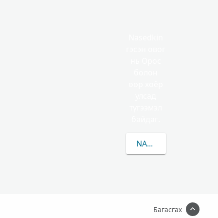
Nasedkin
гэсэн овог
нь Орос
болон
өөр хоёр
улсад
түгээмэл
байдаг.
NASEDKIN-ЫН/ИЙН Т
Багасгах