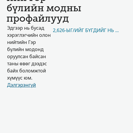
бүлийн модны
профайлууд
Эдгээр нь бусад
2,626-ЫГ/ИЙГ БҮГДИЙГ НЬ ҮЗЭХ
хэрэглэгчийн олон
нийтийн Гэр
бүлийн модонд
оруулсан байсан
таны өвөг дээдэс
байх боломжтой
хүмүүс юм.
Дэлгэрэнгүй