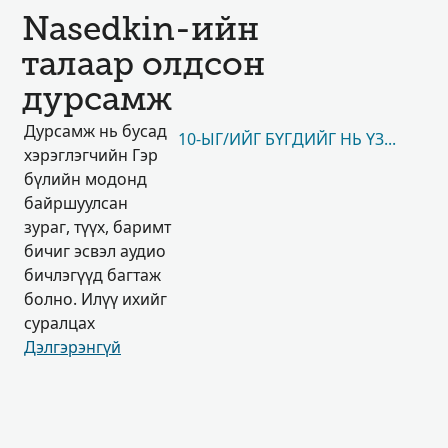
Nasedkin-ийн
талаар олдсон
дурсамж
Дурсамж нь бусад
10-ЫГ/ИЙГ БҮГДИЙГ НЬ ҮЗЭХ
хэрэглэгчийн Гэр
бүлийн модонд
байршуулсан
зураг, түүх, баримт
бичиг эсвэл аудио
бичлэгүүд багтаж
болно. Илүү ихийг
суралцах
Дэлгэрэнгүй