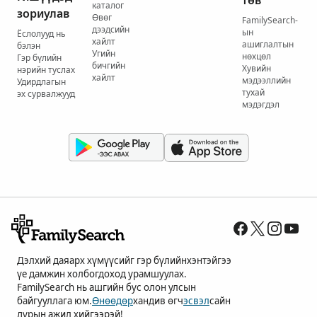
төв
каталог
зориулав
Өвөг
FamilySearch-
дээдсийн
ын
Ёслолууд нь
хайлт
ашиглалтын
бэлэн
Угийн
нөхцөл
Гэр бүлийн
бичгийн
Хувийн
нэрийн туслах
хайлт
мэдээллийн
Удирдлагын
тухай
эх сурвалжууд
мэдэгдэл
Дэлхий даяарх хүмүүсийг гэр бүлийнхэнтэйгээ
үе дамжин холбогдоход урамшуулах.
FamilySearch нь ашгийн бус олон улсын
байгууллага юм.
Өнөөдөр
хандив өгч
эсвэл
сайн
дурын ажил хийгээрэй!