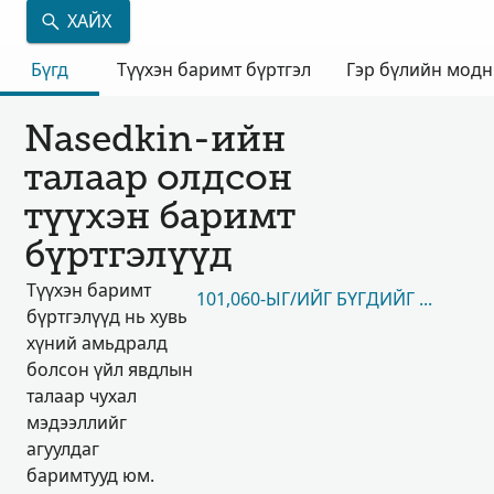
ХАЙХ
Бүгд
Түүхэн баримт бүртгэл
Гэр бүлийн мод
Nasedkin-ийн
талаар олдсон
түүхэн баримт
бүртгэлүүд
Түүхэн баримт
101,060-ЫГ/ИЙГ БҮГДИЙГ НЬ ҮЗЭХ
бүртгэлүүд нь хувь
хүний амьдралд
болсон үйл явдлын
талаар чухал
мэдээллийг
агуулдаг
баримтууд юм.