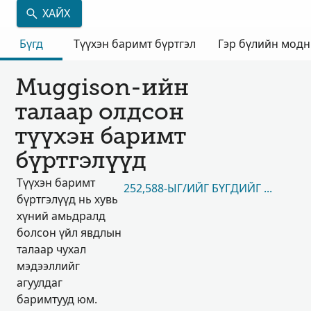
ХАЙХ
Бүгд
Түүхэн баримт бүртгэл
Гэр бүлийн мод
Muggison-ийн
талаар олдсон
түүхэн баримт
бүртгэлүүд
Түүхэн баримт
252,588-ЫГ/ИЙГ БҮГДИЙГ НЬ ҮЗЭХ
бүртгэлүүд нь хувь
хүний амьдралд
болсон үйл явдлын
талаар чухал
мэдээллийг
агуулдаг
баримтууд юм.