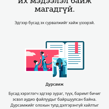
их мэдээлэл байж
магадгүй.
Эдгээр бусад эх сурвалжийг хайж үзээрэй.
Дурсамж
Бусад хэрэглэгч эдгээр зураг, түүх, баримт бичиг
эсвэл аудио файлуудыг байршуулсан байна.
Дурсамжийг олохын тулд дэлгэрэнгүй хайлтыг