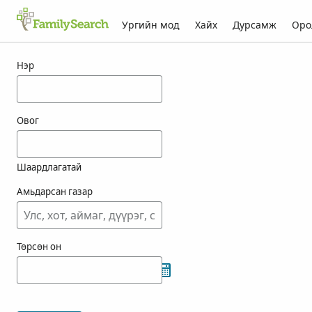
Ургийн мод
Хайх
Дурсамж
Оро
muggison-ын үр дүн
Нэр
Овог
Шаардлагатай
Амьдарсан газар
Төрсөн он