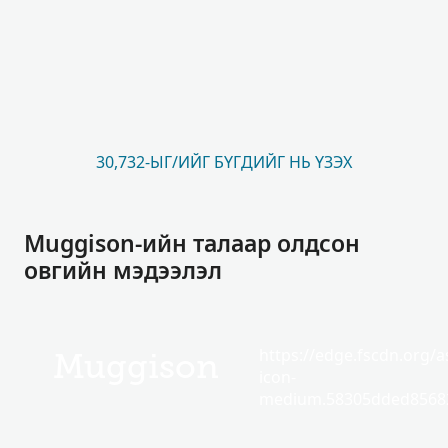
30,732-ЫГ/ИЙГ БҮГДИЙГ НЬ ҮЗЭХ
Muggison-ийн талаар олдсон
овгийн мэдээлэл
https://edge.fscdn.org/as
Muggison
icon-
medium.58305dded85682