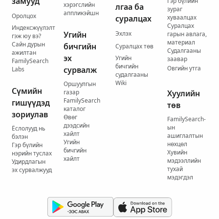
замууд
Гэр бүлийн
хэрэгслийн
лгаа ба
зураг
аппликэйшн
Оролцох
суралцах
хуваалцах
Суралцах
Индексжүүлэлт
Угийн
Эхлэх
гарын авлага,
гэж юу вэ?
материал
Сайн дурын
бичгийн
Суралцах төв
Судалгааны
ажилтан
эх
Угийн
заавар
FamilySearch
бичгийн
Овгийн утга
сурвалж
Labs
судалгааны
Wiki
Оршуулгын
Сүмийн
газар
Хуулийн
FamilySearch
гишүүдэд
төв
каталог
зориулав
Өвөг
FamilySearch-
дээдсийн
ын
Ёслолууд нь
хайлт
ашиглалтын
бэлэн
Угийн
нөхцөл
Гэр бүлийн
бичгийн
Хувийн
нэрийн туслах
хайлт
мэдээллийн
Удирдлагын
тухай
эх сурвалжууд
мэдэгдэл