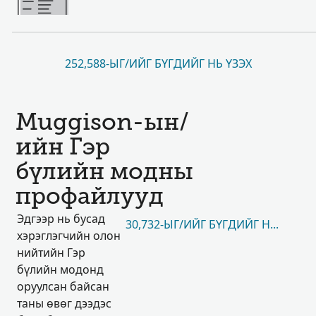
252,588-ЫГ/ИЙГ БҮГДИЙГ НЬ ҮЗЭХ
Muggison-ын/
ийн Гэр
бүлийн модны
профайлууд
Эдгээр нь бусад
30,732-ЫГ/ИЙГ БҮГДИЙГ НЬ ҮЗЭХ
хэрэглэгчийн олон
нийтийн Гэр
бүлийн модонд
оруулсан байсан
таны өвөг дээдэс