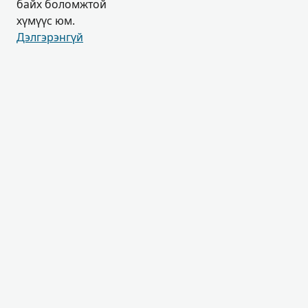
байх боломжтой
хүмүүс юм.
Дэлгэрэнгүй