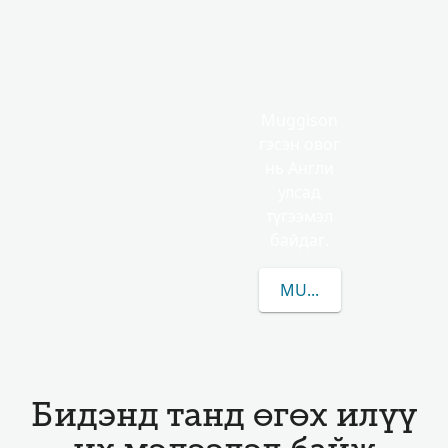
Muggison
гэсэн овог
нь Англи
улсад
түгээмэл
байдаг.
MUGGISON-ЫН/ИЙН 
Бидэнд танд өгөх илүү