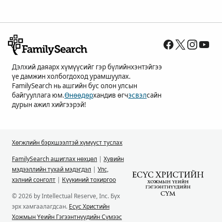
Дэлхий даяарх хүмүүсийг гэр бүлийнхэнтэйгээ
үе дамжин холбогдоход урамшуулах.
FamilySearch нь ашгийн бус олон улсын
байгууллага юм.
Өнөөдөр
хандив өгч
эсвэл
сайн
дурын ажил хийгээрэй!
Хөгжлийн бэрхшээлтэй хүмүүст туслах
FamilySearch ашиглах нөхцөл
|
Хувийн
мэдээллийн тухай мэдэгдэл
|
Улс,
хэлний сонголт
|
Күүкиний тохиргоо
© 2026 by Intellectual Reserve, Inc. Бүх
эрх хамгаалагдсан.
Есүс Христийн
Хожмын Үеийн Гэгээнтнүүдийн Сүмээс