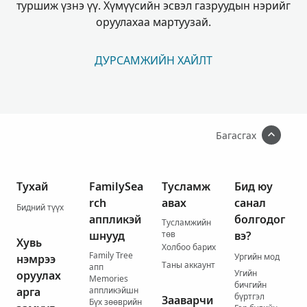
туршиж үзнэ үү. Хүмүүсийн эсвэл газруудын нэрийг
оруулахаа мартуузай.
ДУРСАМЖИЙН ХАЙЛТ
Багасгах
Тухай
FamilySea
Тусламж
Бид юу
rch
авах
санал
Бидний түүх
аппликэй
болгодог
Тусламжийн
шнууд
төв
вэ?
Хувь
Холбоо барих
Family Tree
Ургийн мод
нэмрээ
Таны аккаунт
апп
Угийн
оруулах
Memories
бичгийн
арга
аппликэйшн
бүртгэл
Зааварчи
Бүх зөөврийн