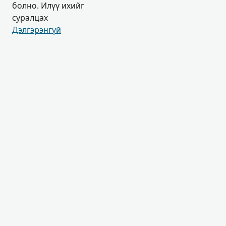
болно. Илүү ихийг
суралцах
Дэлгэрэнгүй