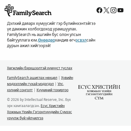
Дэлхий даяарх хүмүүсийг гэр бүлийнхэнтэйгээ
үе дамжин холбогдоход урамшуулах.
FamilySearch нь ашгийн бус олон улсын
байгууллага юм.
Өнөөдөр
хандив өгч
эсвэл
сайн
дурын ажил хийгээрэй!
Хөгжлийн бэрхшээлтэй хүмүүст туслах
FamilySearch ашиглах нөхцөл
|
Хувийн
мэдээллийн тухай мэдэгдэл
|
Улс,
хэлний сонголт
|
Күүкиний тохиргоо
© 2026 by Intellectual Reserve, Inc. Бүх
эрх хамгаалагдсан.
Есүс Христийн
Хожмын Үеийн Гэгээнтнүүдийн Сүмээс
үзүүлж буй үйлчилгээ