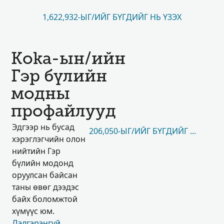
1,622,932-ЫГ/ИЙГ БҮГДИЙГ НЬ ҮЗЭХ
Koka-ын/ийн
Гэр бүлийн
модны
профайлууд
Эдгээр нь бусад
206,050-ЫГ/ИЙГ БҮГДИЙГ НЬ ҮЗЭХ
хэрэглэгчийн олон
нийтийн Гэр
бүлийн модонд
оруулсан байсан
таны өвөг дээдэс
байх боломжтой
хүмүүс юм.
Дэлгэрэнгүй