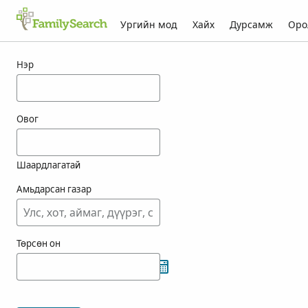
Ургийн мод
Хайх
Дурсамж
Оро
koka-ын үр дүн
Нэр
Овог
Шаардлагатай
Амьдарсан газар
Төрсөн он