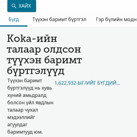
ХАЙХ
Бүгд
Түүхэн баримт бүртгэл
Гэр бүлийн мод
Koka-ийн
талаар олдсон
түүхэн баримт
бүртгэлүүд
Түүхэн баримт
1,622,932-ЫГ/ИЙГ БҮГДИЙГ НЬ ҮЗЭ
бүртгэлүүд нь хувь
хүний амьдралд
болсон үйл явдлын
талаар чухал
мэдээллийг
агуулдаг
баримтууд юм.