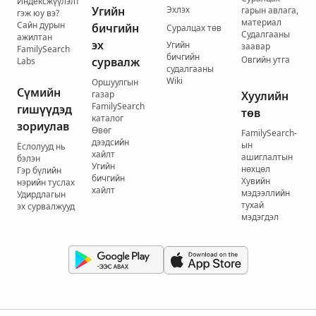
Индексжүүлэлт
Угийн
Эхлэх
гарын авлага,
гэж юу вэ?
материал
Сайн дурын
бичгийн
Суралцах төв
Судалгааны
ажилтан
эх
Угийн
заавар
FamilySearch
бичгийн
Овгийн утга
сурвалж
Labs
судалгааны
Wiki
Оршуулгын
Сүмийн
газар
Хуулийн
FamilySearch
гишүүдэд
төв
каталог
зориулав
Өвөг
FamilySearch-
дээдсийн
ын
Ёслолууд нь
хайлт
ашиглалтын
бэлэн
Угийн
нөхцөл
Гэр бүлийн
бичгийн
Хувийн
нэрийн туслах
хайлт
мэдээллийн
Удирдлагын
тухай
эх сурвалжууд
мэдэгдэл