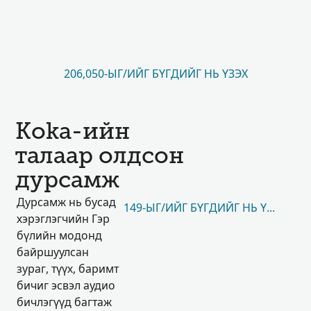
206,050-ЫГ/ИЙГ БҮГДИЙГ НЬ ҮЗЭХ
Koka-ийн
талаар олдсон
дурсамж
Дурсамж нь бусад
149-ЫГ/ИЙГ БҮГДИЙГ НЬ ҮЗЭХ
хэрэглэгчийн Гэр
бүлийн модонд
байршуулсан
зураг, түүх, баримт
бичиг эсвэл аудио
бичлэгүүд багтаж