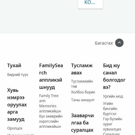
KOKA-ЫН/ИЙН ТАЛАА
Багасгах
Тухай
FamilySea
Тусламж
Бид юу
rch
авах
санал
Бидний түүх
аппликэй
болгодог
Тусламжийн
шнууд
төв
вэ?
Хувь
Холбоо барих
Family Tree
Ургийн мод
нэмрээ
Таны аккаунт
апп
Угийн
оруулах
Memories
бичгийн
арга
аппликэйшн
бүртгэл
Зааварчи
Бүх зөөврийн
замууд
Гэр бүлийн
хэрэгслийн
лгаа ба
зураг
аппликэйшн
Оролцох
суралцах
хуваалцах
Суралцах