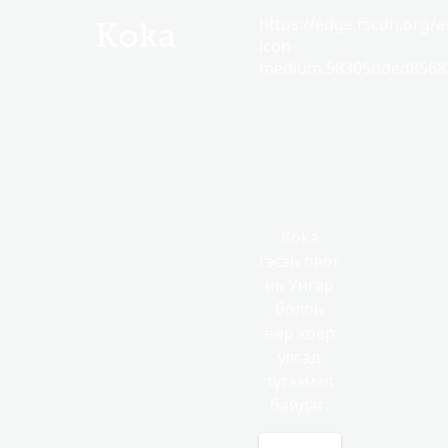
https://edge.fscdn.org/as
Koka
icon-
medium.58305dded85682
Koka
гэсэн овог
нь Унгар
болон
өөр хоёр
улсад
түгээмэл
байдаг.