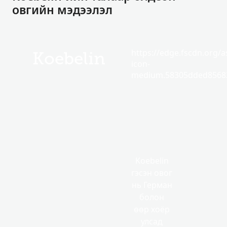
овгийн мэдээлэл
https://edge.fscdn.org/as
Koebelin
icon-
medium.58305dded85682
Koebelin
гэсэн овог
нь Герман
болон
өөр хоёр
улсад