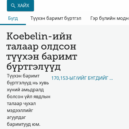
ХАЙХ
Бүгд
Түүхэн баримт бүртгэл
Гэр бүлийн мод
Koebelin-ийн
талаар олдсон
түүхэн баримт
бүртгэлүүд
Түүхэн баримт
170,153-ЫГ/ИЙГ БҮГДИЙГ НЬ ҮЗЭХ
бүртгэлүүд нь хувь
хүний амьдралд
болсон үйл явдлын
талаар чухал
мэдээллийг
агуулдаг
баримтууд юм.