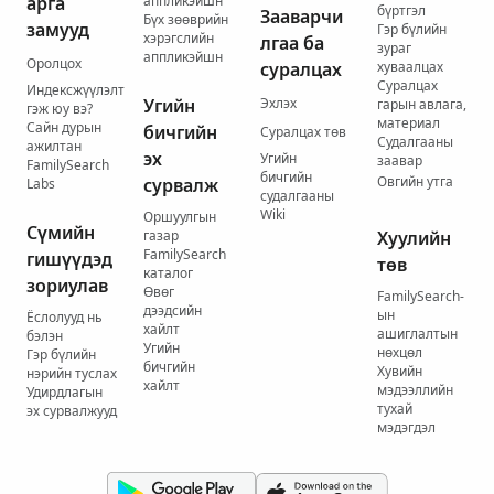
арга
аппликэйшн
бүртгэл
Зааварчи
Бүх зөөврийн
замууд
Гэр бүлийн
хэрэгслийн
лгаа ба
зураг
аппликэйшн
Оролцох
суралцах
хуваалцах
Суралцах
Индексжүүлэлт
Угийн
Эхлэх
гарын авлага,
гэж юу вэ?
материал
Сайн дурын
бичгийн
Суралцах төв
Судалгааны
ажилтан
эх
Угийн
заавар
FamilySearch
бичгийн
Овгийн утга
сурвалж
Labs
судалгааны
Wiki
Оршуулгын
Сүмийн
газар
Хуулийн
FamilySearch
гишүүдэд
төв
каталог
зориулав
Өвөг
FamilySearch-
дээдсийн
ын
Ёслолууд нь
хайлт
ашиглалтын
бэлэн
Угийн
нөхцөл
Гэр бүлийн
бичгийн
Хувийн
нэрийн туслах
хайлт
мэдээллийн
Удирдлагын
тухай
эх сурвалжууд
мэдэгдэл