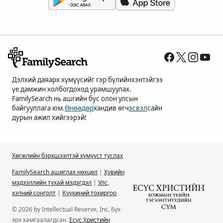
Дэлхий даяарх хүмүүсийг гэр бүлийнхэнтэйгээ
үе дамжин холбогдоход урамшуулах.
FamilySearch нь ашгийн бус олон улсын
байгууллага юм.
Өнөөдөр
хандив өгч
эсвэл
сайн
дурын ажил хийгээрэй!
Хөгжлийн бэрхшээлтэй хүмүүст туслах
FamilySearch ашиглах нөхцөл
|
Хувийн
мэдээллийн тухай мэдэгдэл
|
Улс,
хэлний сонголт
|
Күүкиний тохиргоо
© 2026 by Intellectual Reserve, Inc. Бүх
эрх хамгаалагдсан.
Есүс Христийн