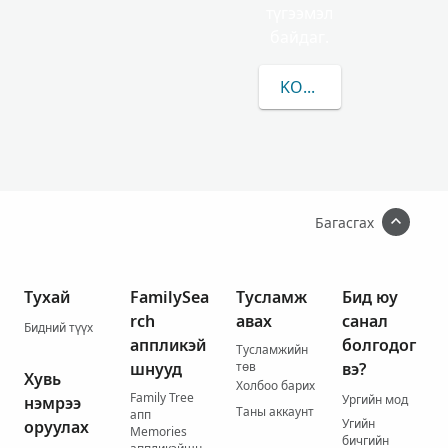
түгээмэл
байдаг.
KOEBELIN-ЫН/ИЙН Т
Багасгах
Тухай
FamilySea
Тусламж
Бид юу
rch
авах
санал
Бидний түүх
аппликэй
болгодог
Тусламжийн
шнууд
төв
вэ?
Хувь
Холбоо барих
Family Tree
Ургийн мод
нэмрээ
Таны аккаунт
апп
Угийн
оруулах
Memories
бичгийн