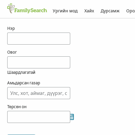
Ургийн мод
Хайх
Дурсамж
Оро
koebelin-ын үр дүн
Нэр
Овог
Шаардлагатай
Амьдарсан газар
Төрсөн он