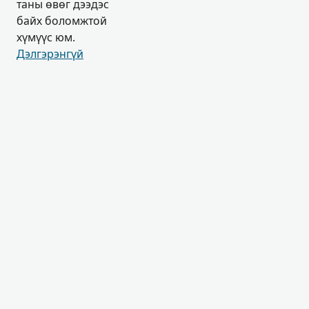
таны өвөг дээдэс
байх боломжтой
хүмүүс юм.
Дэлгэрэнгүй