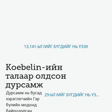
13,141-ЫГ/ИЙГ БҮГДИЙГ НЬ ҮЗЭХ
Koebelin-ийн
талаар олдсон
дурсамж
Дурсамж нь бусад
29-ЫГ/ИЙГ БҮГДИЙГ НЬ ҮЗЭХ
хэрэглэгчийн Гэр
бүлийн модонд
байршуулсан