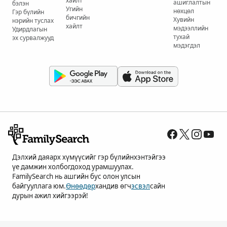
хайлт
ашиглалтын
бэлэн
Угийн
нөхцөл
Гэр бүлийн
бичгийн
Хувийн
нэрийн туслах
хайлт
мэдээллийн
Удирдлагын
тухай
эх сурвалжууд
мэдэгдэл
Дэлхий даяарх хүмүүсийг гэр бүлийнхэнтэйгээ
үе дамжин холбогдоход урамшуулах.
FamilySearch нь ашгийн бус олон улсын
байгууллага юм.
Өнөөдөр
хандив өгч
эсвэл
сайн
дурын ажил хийгээрэй!