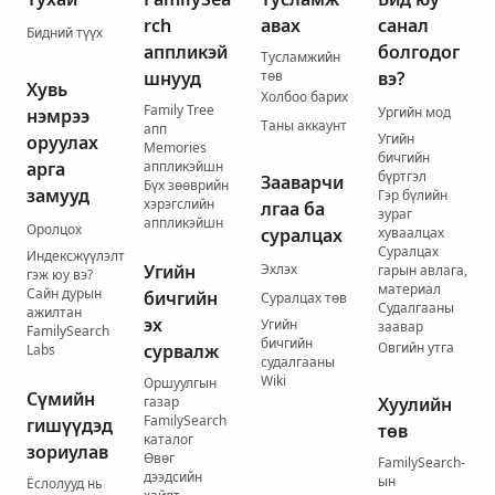
rch
авах
санал
Бидний түүх
аппликэй
болгодог
Тусламжийн
шнууд
төв
вэ?
Хувь
Холбоо барих
Family Tree
Ургийн мод
нэмрээ
Таны аккаунт
апп
Угийн
оруулах
Memories
бичгийн
арга
аппликэйшн
бүртгэл
Зааварчи
Бүх зөөврийн
замууд
Гэр бүлийн
хэрэгслийн
лгаа ба
зураг
аппликэйшн
Оролцох
суралцах
хуваалцах
Суралцах
Индексжүүлэлт
Угийн
Эхлэх
гарын авлага,
гэж юу вэ?
материал
Сайн дурын
бичгийн
Суралцах төв
Судалгааны
ажилтан
эх
Угийн
заавар
FamilySearch
бичгийн
Овгийн утга
сурвалж
Labs
судалгааны
Wiki
Оршуулгын
Сүмийн
газар
Хуулийн
FamilySearch
гишүүдэд
төв
каталог
зориулав
Өвөг
FamilySearch-
дээдсийн
ын
Ёслолууд нь