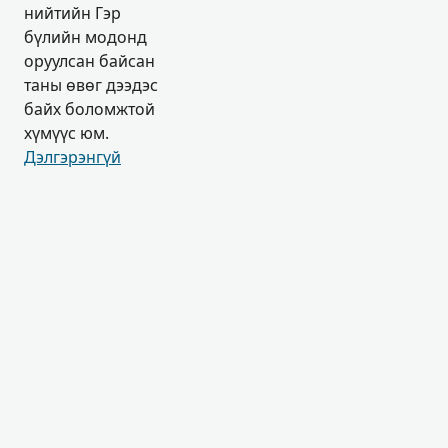
нийтийн Гэр
бүлийн модонд
оруулсан байсан
таны өвөг дээдэс
байх боломжтой
хүмүүс юм.
Дэлгэрэнгүй