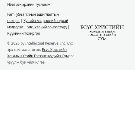
Нэвтрэх эрхийн тусламж
FamilySearch-ын ашиглалтын
нөхцөл
|
Хувийн мэдээллийн тухай
мэдэгдэл
|
Улс, хэлний сонголтууд
|
Күүкиний тохиргоо
© 2026 by Intellectual Reserve, Inc. Бүх
эрх хамгаалагдсан.
Есүс Христийн
Хожмын Үеийн Гэгээнтнүүдийн Сүм
ээс
үзүүлж буй үйлчилгээ.