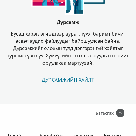
Дурсамж
Бусад хэрэглэгч эдгээр зураг, түүх, баримт бичиг
эсвэл аудио файлуудыг байршуулсан байна.
Дурсамжийг олохын тулд дэлгэрэнгүй хайлтыг
туршиж үзнэ үү. Хүмүүсийн эсвэл газруудын нэрийг
оруулахаа мартуузай.
ДУРСАМЖИЙН ХАЙЛТ
Багасгах
Тухай
FamilySea
Тусламж
Бид юу