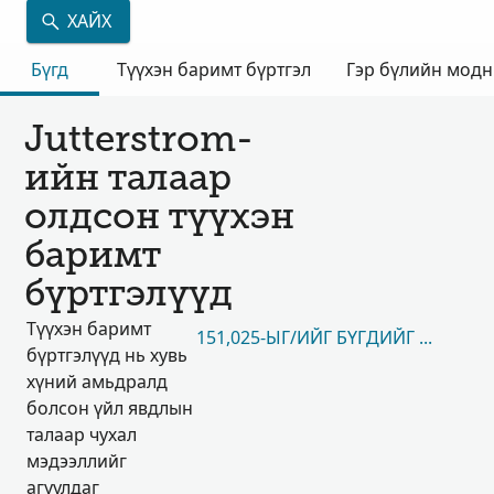
ХАЙХ
Бүгд
Түүхэн баримт бүртгэл
Гэр бүлийн мод
Jutterstrom-
ийн талаар
олдсон түүхэн
баримт
бүртгэлүүд
Түүхэн баримт
151,025-ЫГ/ИЙГ БҮГДИЙГ НЬ ҮЗЭХ
бүртгэлүүд нь хувь
хүний амьдралд
болсон үйл явдлын
талаар чухал
мэдээллийг
агуулдаг