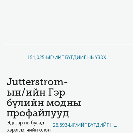
151,025-ЫГ/ИЙГ БҮГДИЙГ НЬ ҮЗЭХ
Jutterstrom-
ын/ийн Гэр
бүлийн модны
профайлууд
Эдгээр нь бусад
26,693-ЫГ/ИЙГ БҮГДИЙГ НЬ ҮЗЭХ
хэрэглэгчийн олон