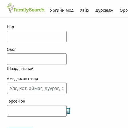
Ургийн мод
Хайх
Дурсамж
Оро
jutterstrom-ын үр дүн
Нэр
Овог
Шаардлагатай
Амьдарсан газар
Төрсөн он