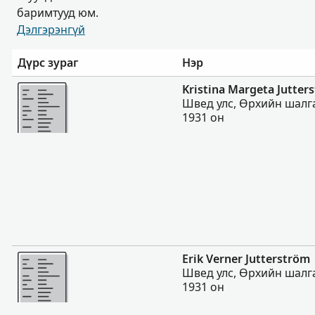
баримтууд юм.
Дэлгэрэнгүй
Дүрс зураг
Нэр
Нэмэх
Kristina Margeta Jutter
Швед улс, Өрхийн шалга
1931 он
Нэмэх
Erik Verner Jutterström
Швед улс, Өрхийн шалга
1931 он