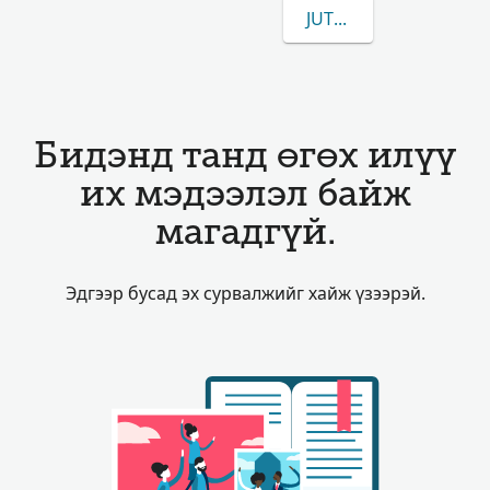
JUTTERSTROM-ЫН/ИЙ
Бидэнд танд өгөх илүү
их мэдээлэл байж
магадгүй.
Эдгээр бусад эх сурвалжийг хайж үзээрэй.