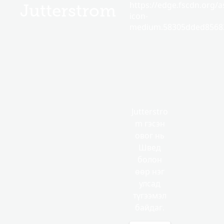
https://edge.fscdn.org/as
Jutterstrom
icon-
medium.58305dded85682
Jutterstro
m гэсэн
овог нь
Швед
болон
өөр нэг
улсад
түгээмэл
байдаг.