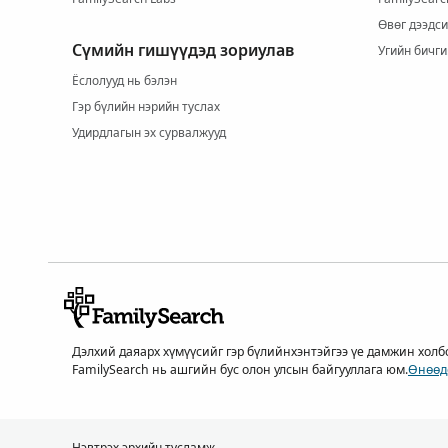
Өвөг дээдси
Сүмийн гишүүдэд зориулав
Угийн бичги
Ёслолууд нь бэлэн
Гэр бүлийн нэрийн туслах
Удирдлагын эх сурвалжууд
Дэлхий даяарх хүмүүсийг гэр бүлийнхэнтэйгээ үе дамжин холб
FamilySearch нь ашгийн бус олон улсын байгууллага юм.
Өнөөд
Нэвтрэх эрхийн тусламж