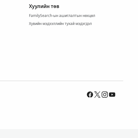
Хуулийн төв
FamilySearch-ын ашиглалтын нөхцөл
Хувийн мэдээллийн тухай мэдэгдэл