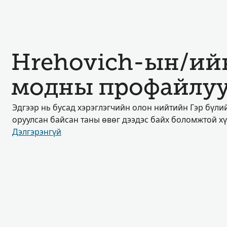
Hrehovich-ын/ий
модны профайлу
Эдгээр нь бусад хэрэглэгчийн олон нийтийн Гэр бүл
оруулсан байсан таны өвөг дээдэс байх боломжтой х
Дэлгэрэнгүй