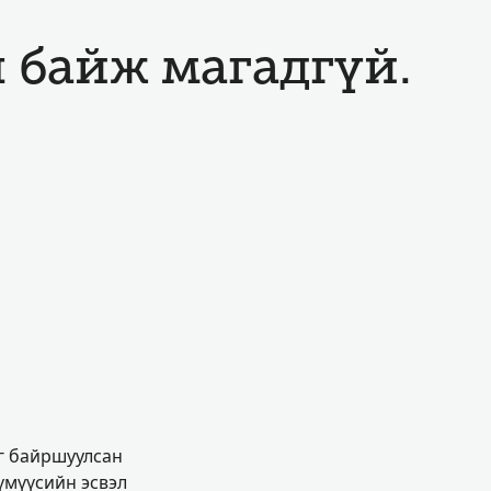
л байж магадгүй.
ыг байршуулсан
үмүүсийн эсвэл