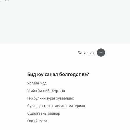
Багасгах
Бид юу санал болгодог вэ?
Ургийн мод
Угийн бичгийн бүртгэл
Гэр бүлийн зураг хуваалцах
Суралцах гарын авлага, материал
Судалгааны заавар
Овгийн утга