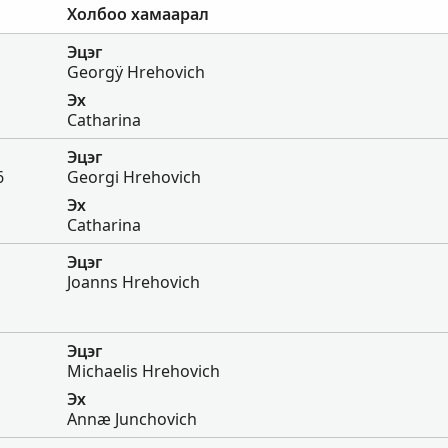
Холбоо хамаарал
Эцэг
Georgÿ Hrehovich
Эх
Catharina
Эцэг
6
Georgi Hrehovich
Эх
Catharina
Эцэг
Joanns Hrehovich
Эцэг
Michaelis Hrehovich
Эх
Annæ Junchovich