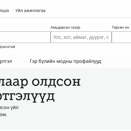
лцох
Үйл ажиллагаа
Амьдарсан газар
Төрсөн он
длагатай
ртгэл
Гэр бүлийн модны профайлууд
лаар олдсон
ртгэлүүд
лсон үйл
юм.