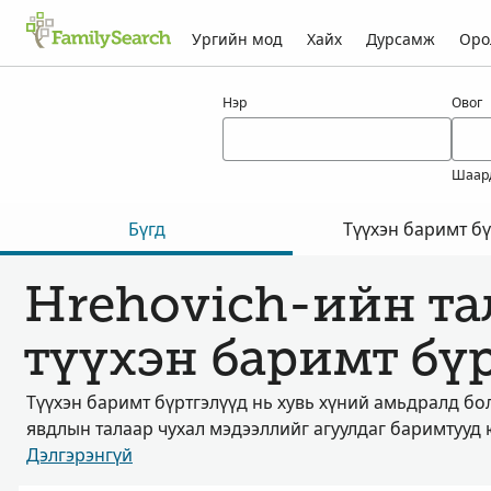
Ургийн мод
Хайх
Дурсамж
Оро
hrehovich-ын үр дүн
Нэр
Овог
Шаар
Бүгд
Түүхэн баримт бү
Hrehovich-ийн та
түүхэн баримт бү
Түүхэн баримт бүртгэлүүд нь хувь хүний амьдралд бо
явдлын талаар чухал мэдээллийг агуулдаг баримтууд 
Дэлгэрэнгүй