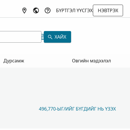
БҮРТГЭЛ ҮҮСГЭХ
НЭВТРЭХ
ХАЙХ
Дурсамж
Овгийн мэдээлэл
496,770-ЫГ/ИЙГ БҮГДИЙГ НЬ ҮЗЭХ