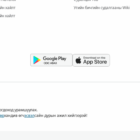
йн хайлт
Угийн бичгийн судалгааны Wiki
йн хайлт
огдоход урамшуулах.
өр
хандив өгч
эсвэл
сайн дурын ажил хийгээрэй!