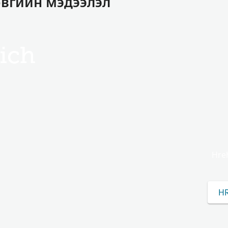
овгийн мэдээлэл
ich
Hreh
H