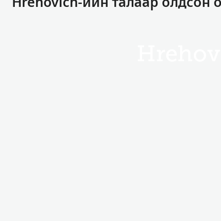
Hrehovich-ийн талаар олдсон 
Hrehov