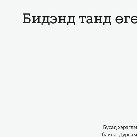
Бидэнд танд өгө
Бусад хэрэглэ
байна. Дурсам