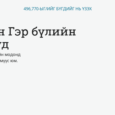
496,770-ЫГ/ИЙГ БҮГДИЙГ НЬ ҮЗЭХ
н Гэр бүлийн
уд
ийн модонд
үмүүс юм.