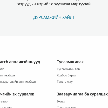
газруудын нэрийг оруулахаа мартуузай.
ДУРСАМЖИЙН ХАЙЛТ
earch аппликэйшнууд
Тусламж авах
 апп
Тусламжийн төв
ппликэйшн
Холбоо барих
йн хэрэгслийн аппликэйшн
Таны аккаунт
ичгийн эх сурвалж
Зааварчилгаа ба суралцах
газар
Эхлэх
h каталог
Суралцах төв