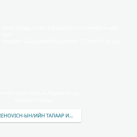
https://edge.fscdn.org/assets/static/media/invalid-
icon-
medium.58305dded85682d90d4c1772efbf1185.svg
ovich гэсэн овог нь Хорват улсад
түгээмэл байдаг.
REHOVICH-ЫН/ИЙН ТАЛААР ИЛҮҮ ИХИЙГ ОЛЖ МЭДЭХ