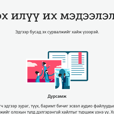
х илүү их мэдээлэ
Эдгээр бусад эх сурвалжийг хайж үзээрэй.
Дурсамж
гч эдгээр зураг, түүх, баримт бичиг эсвэл аудио файлууд
жийг олохын тулд дэлгэрэнгүй хайлтыг туршиж үзнэ үү. Х